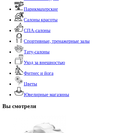
Парикмахерские
Салоны красоты
СПА-салоны
Спортивные, тренажерные залы
Тату-салоны
Уход за внешностью
Фитнес и йога
Цветы
Ювелирные магазины
Вы смотрели