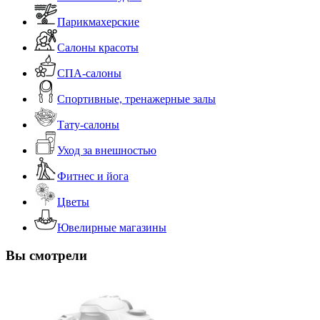
Парикмахерские
Салоны красоты
СПА-салоны
Спортивные, тренажерные залы
Тату-салоны
Уход за внешностью
Фитнес и йога
Цветы
Ювелирные магазины
Вы смотрели