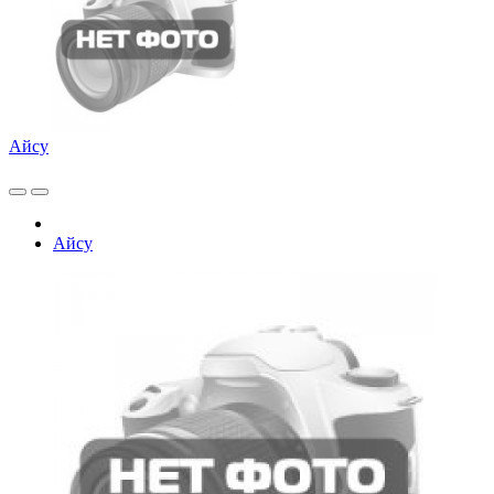
Айсу
Айсу