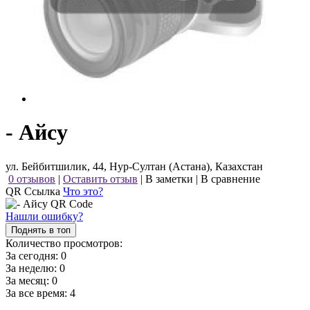
- Айсу
ул. Бейбитшилик, 44, Нур-Султан (Астана), Казахстан
0 отзывов
|
Оставить отзыв
|
В заметки
|
В сравнение
QR Ссылка
Что это?
Нашли ошибку?
Поднять в топ
Количество просмотров:
За сегодня:
0
За неделю:
0
За месяц:
0
За все время:
4