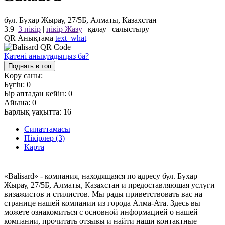
бул. Бухар Жырау, 27/5Б, Алматы, Казахстан
3.9
3 пікір
|
пікір Жазу
|
қалау
|
салыстыру
QR Анықтама
text_what
Қатені анықтадыңыз ба?
Поднять в топ
Көру саны:
Бүгін:
0
Бір аптадан кейін:
0
Айына:
0
Барлық уақытта:
16
Сипаттамасы
Пікірлер (3)
Карта
«Balisard» - компания, находящаяся по адресу бул. Бухар
Жырау, 27/5Б, Алматы, Казахстан и предоставляющая услуги
визажистов и стилистов. Мы рады приветствовать вас на
странице нашей компании из города Алма-Ата. Здесь вы
можете ознакомиться с основной информацией о нашей
компании, прочитать отзывы и найти наши контактные