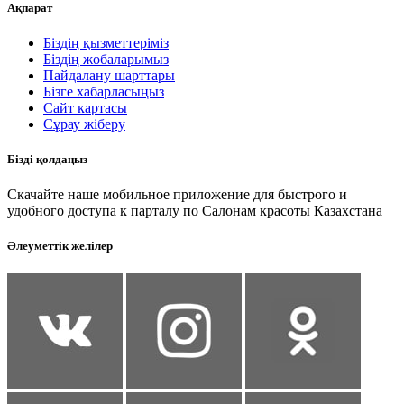
Ақпарат
Біздің қызметтеріміз
Біздің жобаларымыз
Пайдалану шарттары
Бізге хабарласыңыз
Сайт картасы
Сұрау жіберу
Бізді қолдаңыз
Скачайте наше мобильное приложение для быстрого и
удобного доступа к парталу по Салонам красоты Казахстана
Әлеуметтік желілер