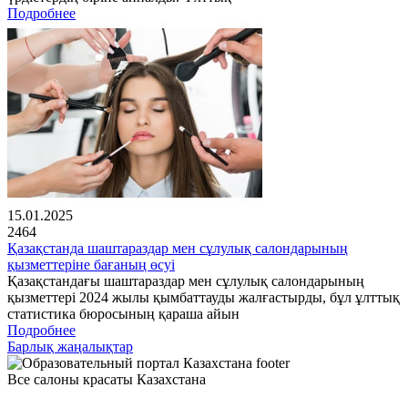
Подробнее
15.01.2025
2464
Қазақстанда шаштараздар мен сұлулық салондарының
қызметтеріне бағаның өсуі
Қазақстандағы шаштараздар мен сұлулық салондарының
қызметтері 2024 жылы қымбаттауды жалғастырды, бұл ұлттық
статистика бюросының қараша айын
Подробнее
Барлық жаңалықтар
Все салоны красаты Казахстана