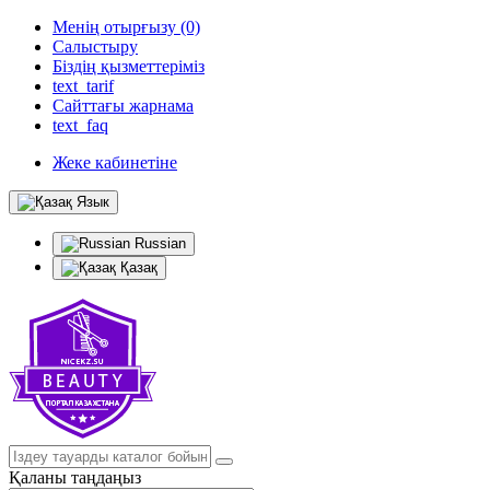
Менің отырғызу (0)
Салыстыру
Біздің қызметтеріміз
text_tarif
Сайттағы жарнама
text_faq
Жеке кабинетіне
Язык
Russian
Қазақ
Қаланы таңдаңыз