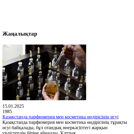
Жаңалықтар
15.01.2025
1985
Қазақстанда парфюмерия мен косметика өндірісінің өсуі
Қазақстанда парфюмерия мен косметика өндірісінің тұрақты
өсуі байқалады, бұл отандық өнеркәсіптегі жарқын
үрдістердің біріне айналды. Ұлттық