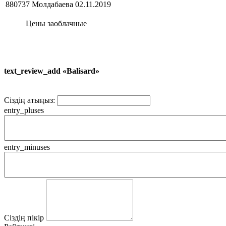
880737 Молдабаева
02.11.2019
Цены заоблачные
text_review_add «Balisard»
Сіздің атыңыз:
entry_pluses
entry_minuses
Сіздің пікір