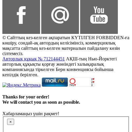
© Сайттың кез-келген ақпаратын КҮТІЛГЕН FORBIDDEN-ға
көшіру, сондай-ақ автордың келісімінсіз, коммерциялық
мақсатта сайттың кез-келген материалын пайдалану көзін
сілтемесіз.
Авторлық құқық № 712144451
АҚШ-тың Нью-Йорктегі
авторлық құқықты қорғау жөніндегі халықаралық
компаниясында тіркелген Берн конвенциясы бойынша
кепілдік берілген.
Thanks for your order!
We will contact you as soon as possible.
Хабарламаңыз үшін рақмет!
×