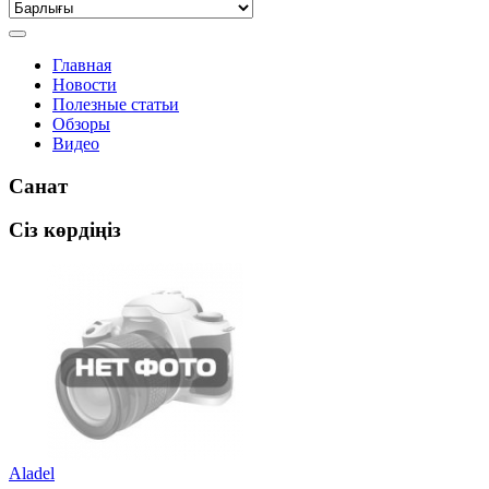
Главная
Новости
Полезные статьи
Обзоры
Видео
Санат
Сіз көрдіңіз
Aladel