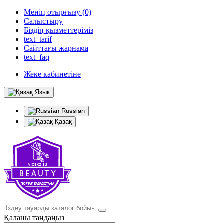
Менің отырғызу (0)
Салыстыру
Біздің қызметтеріміз
text_tarif
Сайттағы жарнама
text_faq
Жеке кабинетіне
Язык
Russian
Қазақ
Қаланы таңдаңыз