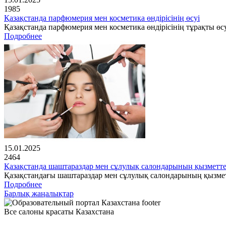
1985
Қазақстанда парфюмерия мен косметика өндірісінің өсуі
Қазақстанда парфюмерия мен косметика өндірісінің тұрақты өсу
Подробнее
15.01.2025
2464
Қазақстанда шаштараздар мен сұлулық салондарының қызметте
Қазақстандағы шаштараздар мен сұлулық салондарының қызме
Подробнее
Барлық жаңалықтар
Все салоны красаты Казахстана