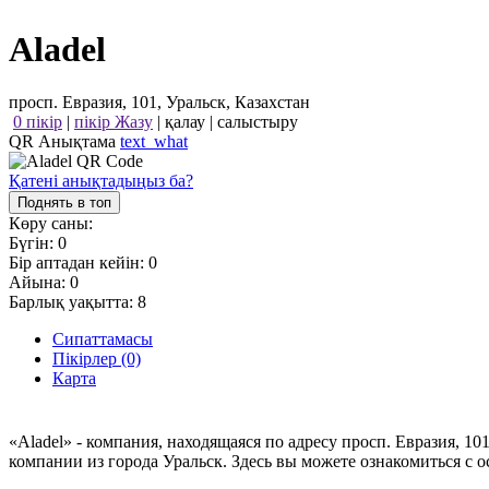
Aladel
просп. Евразия, 101, Уральск, Казахстан
0 пікір
|
пікір Жазу
|
қалау
|
салыстыру
QR Анықтама
text_what
Қатені анықтадыңыз ба?
Поднять в топ
Көру саны:
Бүгін:
0
Бір аптадан кейін:
0
Айына:
0
Барлық уақытта:
8
Сипаттамасы
Пікірлер (0)
Карта
«Aladel» - компания, находящаяся по адресу просп. Евразия, 1
компании из города Уральск. Здесь вы можете ознакомиться с