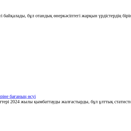
і байқалады, бұл отандық өнеркәсіптегі жарқын үрдістердің бір
ріне бағаның өсуі
ттері 2024 жылы қымбаттауды жалғастырды, бұл ұлттық статис