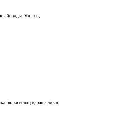
іне айналды. Ұлттық
тика бюросының қараша айын