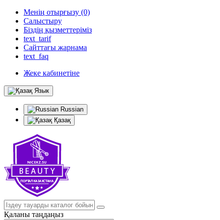
Менің отырғызу (0)
Салыстыру
Біздің қызметтеріміз
text_tarif
Сайттағы жарнама
text_faq
Жеке кабинетіне
Язык
Russian
Қазақ
Қаланы таңдаңыз