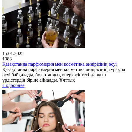
15.01.2025
1983
Қазақстанда парфюмерия мен косметика өндірісінің өсуі
Қазақстанда парфюмерия мен косметика өндірісінің тұрақты
өсуі байқалады, бұл отандық өнеркәсіптегі жарқын
үрдістердің біріне айналды. Ұлттық
Подробнее