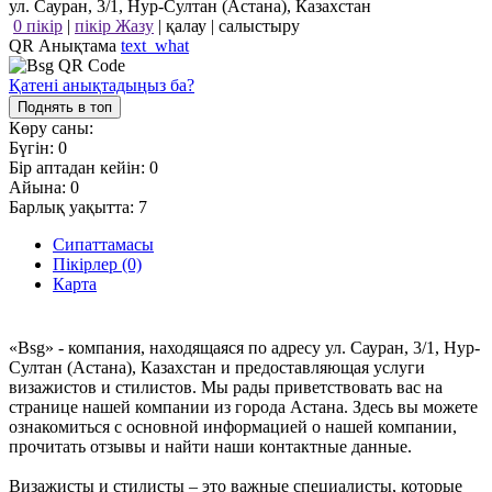
ул. Сауран, 3/1, Нур-Султан (Астана), Казахстан
0 пікір
|
пікір Жазу
|
қалау
|
салыстыру
QR Анықтама
text_what
Қатені анықтадыңыз ба?
Поднять в топ
Көру саны:
Бүгін:
0
Бір аптадан кейін:
0
Айына:
0
Барлық уақытта:
7
Сипаттамасы
Пікірлер (0)
Карта
«Bsg» - компания, находящаяся по адресу ул. Сауран, 3/1, Нур-
Султан (Астана), Казахстан и предоставляющая услуги
визажистов и стилистов. Мы рады приветствовать вас на
странице нашей компании из города Астана. Здесь вы можете
ознакомиться с основной информацией о нашей компании,
прочитать отзывы и найти наши контактные данные.
Визажисты и стилисты – это важные специалисты, которые