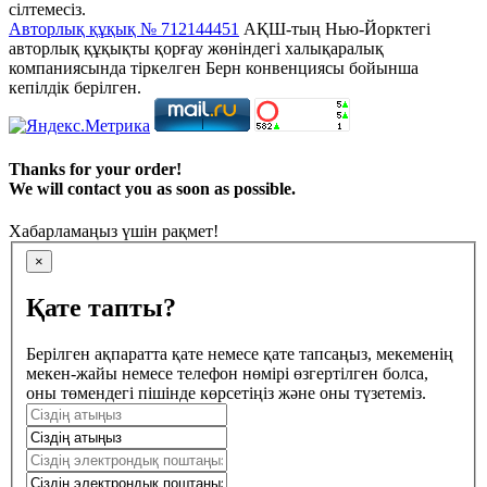
сілтемесіз.
Авторлық құқық № 712144451
АҚШ-тың Нью-Йорктегі
авторлық құқықты қорғау жөніндегі халықаралық
компаниясында тіркелген Берн конвенциясы бойынша
кепілдік берілген.
Thanks for your order!
We will contact you as soon as possible.
Хабарламаңыз үшін рақмет!
×
Қате тапты?
Берілген ақпаратта қате немесе қате тапсаңыз, мекеменің
мекен-жайы немесе телефон нөмірі өзгертілген болса,
оны төмендегі пішінде көрсетіңіз және оны түзетеміз.