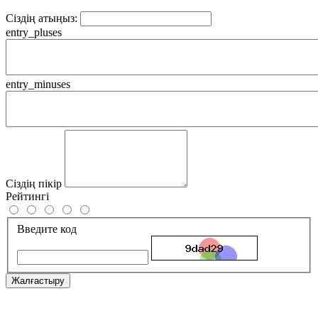
Сіздің атыңыз:
entry_pluses
entry_minuses
Сіздің пікір
Рейтингі
Введите код
Жалғастыру