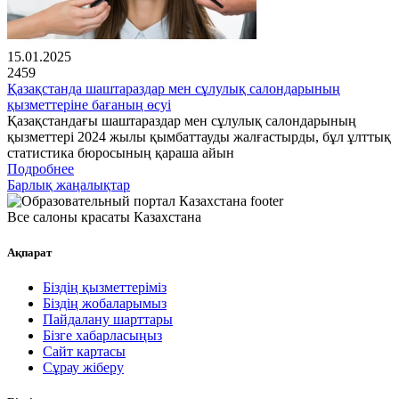
15.01.2025
2459
Қазақстанда шаштараздар мен сұлулық салондарының
қызметтеріне бағаның өсуі
Қазақстандағы шаштараздар мен сұлулық салондарының
қызметтері 2024 жылы қымбаттауды жалғастырды, бұл ұлттық
статистика бюросының қараша айын
Подробнее
Барлық жаңалықтар
Все салоны красаты Казахстана
Ақпарат
Біздің қызметтеріміз
Біздің жобаларымыз
Пайдалану шарттары
Бізге хабарласыңыз
Сайт картасы
Сұрау жіберу