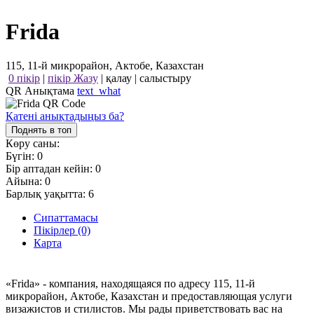
Frida
115, 11-й микрорайон, Актобе, Казахстан
0 пікір
|
пікір Жазу
|
қалау
|
салыстыру
QR Анықтама
text_what
Қатені анықтадыңыз ба?
Поднять в топ
Көру саны:
Бүгін:
0
Бір аптадан кейін:
0
Айына:
0
Барлық уақытта:
6
Сипаттамасы
Пікірлер (0)
Карта
«Frida» - компания, находящаяся по адресу 115, 11-й
микрорайон, Актобе, Казахстан и предоставляющая услуги
визажистов и стилистов. Мы рады приветствовать вас на