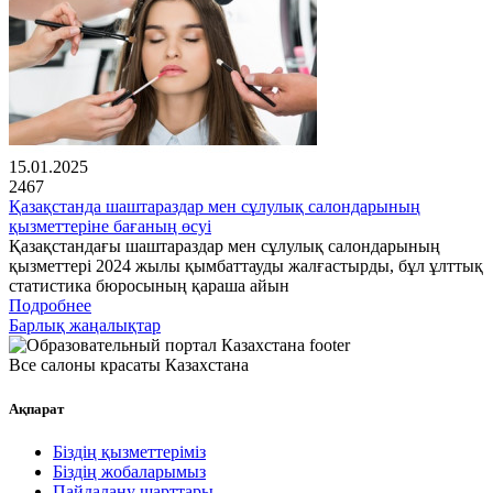
15.01.2025
2467
Қазақстанда шаштараздар мен сұлулық салондарының
қызметтеріне бағаның өсуі
Қазақстандағы шаштараздар мен сұлулық салондарының
қызметтері 2024 жылы қымбаттауды жалғастырды, бұл ұлттық
статистика бюросының қараша айын
Подробнее
Барлық жаңалықтар
Все салоны красаты Казахстана
Ақпарат
Біздің қызметтеріміз
Біздің жобаларымыз
Пайдалану шарттары