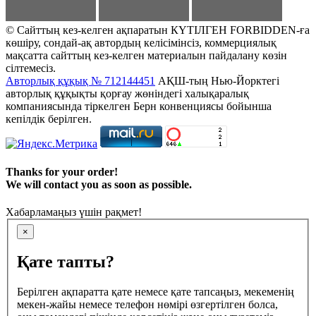
© Сайттың кез-келген ақпаратын КҮТІЛГЕН FORBIDDEN-ға
көшіру, сондай-ақ автордың келісімінсіз, коммерциялық
мақсатта сайттың кез-келген материалын пайдалану көзін
сілтемесіз.
Авторлық құқық № 712144451
АҚШ-тың Нью-Йорктегі
авторлық құқықты қорғау жөніндегі халықаралық
компаниясында тіркелген Берн конвенциясы бойынша
кепілдік берілген.
Thanks for your order!
We will contact you as soon as possible.
Хабарламаңыз үшін рақмет!
×
Қате тапты?
Берілген ақпаратта қате немесе қате тапсаңыз, мекеменің
мекен-жайы немесе телефон нөмірі өзгертілген болса,