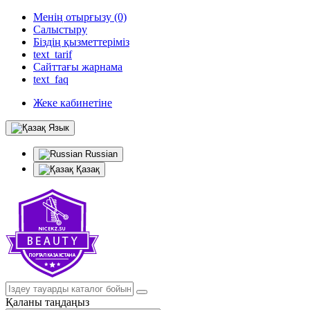
Менің отырғызу (0)
Салыстыру
Біздің қызметтеріміз
text_tarif
Сайттағы жарнама
text_faq
Жеке кабинетіне
Язык
Russian
Қазақ
Қаланы таңдаңыз