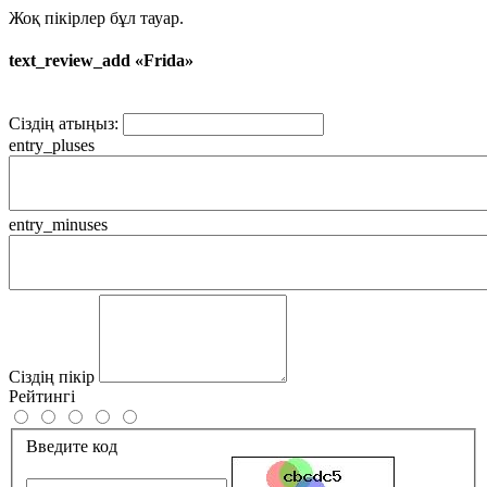
Жоқ пікірлер бұл тауар.
text_review_add «Frida»
Сіздің атыңыз:
entry_pluses
entry_minuses
Сіздің пікір
Рейтингі
Введите код