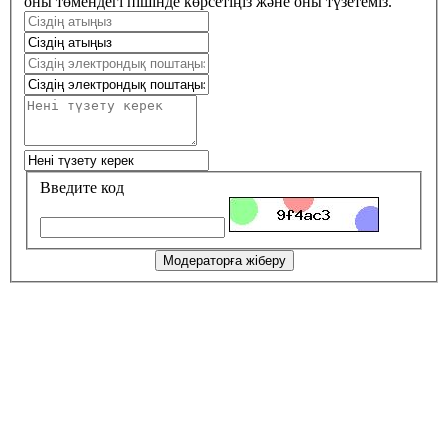
оны төмендегі пішінде көрсетіңіз және оны түзетеміз.
Введите код
Модераторға жіберу