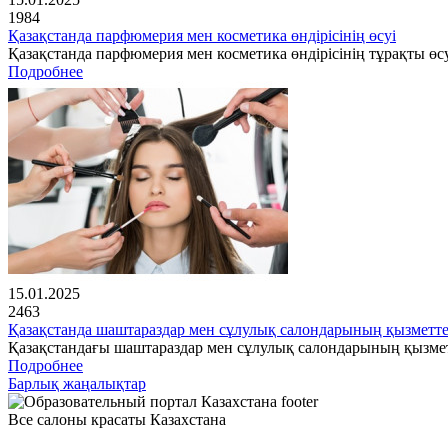
1984
Қазақстанда парфюмерия мен косметика өндірісінің өсуі
Қазақстанда парфюмерия мен косметика өндірісінің тұрақты өсу
Подробнее
15.01.2025
2463
Қазақстанда шаштараздар мен сұлулық салондарының қызметте
Қазақстандағы шаштараздар мен сұлулық салондарының қызме
Подробнее
Барлық жаңалықтар
Все салоны красаты Казахстана