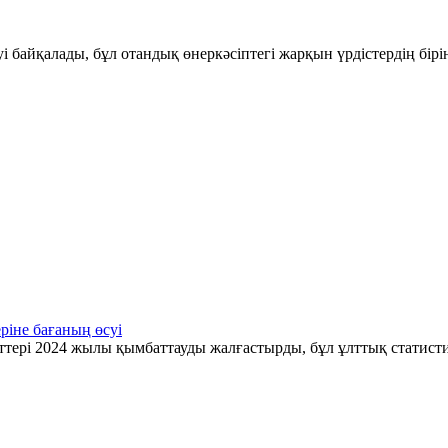
і байқалады, бұл отандық өнеркәсіптегі жарқын үрдістердің бір
ріне бағаның өсуі
ттері 2024 жылы қымбаттауды жалғастырды, бұл ұлттық статис