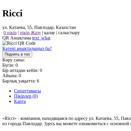
Ricci
ул. Катаева, 55, Павлодар, Казахстан
0 пікір
|
пікір Жазу
|
қалау
|
салыстыру
QR Анықтама
text_what
Қатені анықтадыңыз ба?
Поднять в топ
Көру саны:
Бүгін:
0
Бір аптадан кейін:
0
Айына:
0
Барлық уақытта:
6
Сипаттамасы
Пікірлер (0)
Карта
«Ricci» - компания, находящаяся по адресу ул. Катаева, 55, П
из города Павлодар. Здесь вы можете ознакомиться с основно