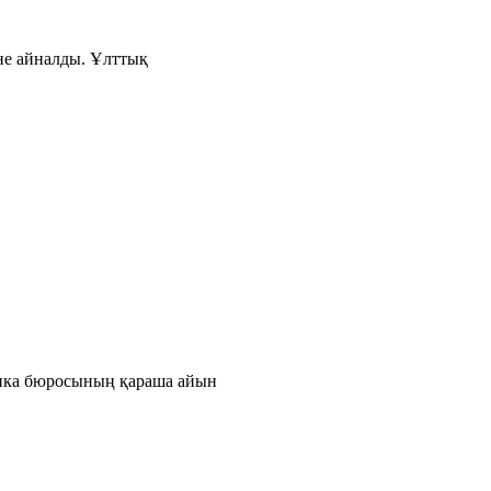
іне айналды. Ұлттық
тика бюросының қараша айын