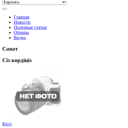
Главная
Новости
Полезные статьи
Обзоры
Видео
Санат
Сіз көрдіңіз
Ricci