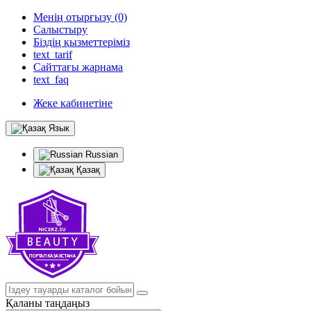
Менің отырғызу (0)
Салыстыру
Біздің қызметтеріміз
text_tarif
Сайттағы жарнама
text_faq
Жеке кабинетіне
Язык
Russian
Қазақ
Қаланы таңдаңыз