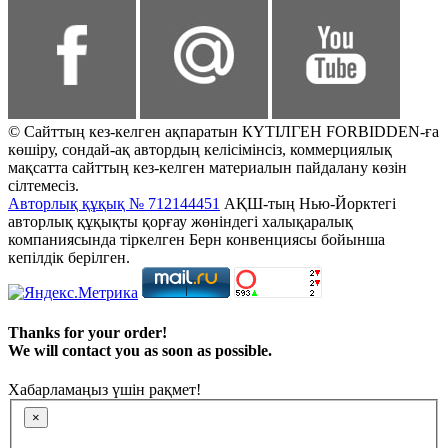
© Сайттың кез-келген ақпаратын КҮТІЛГЕН FORBIDDEN-ға
көшіру, сондай-ақ автордың келісімінсіз, коммерциялық
мақсатта сайттың кез-келген материалын пайдалану көзін
сілтемесіз.
Авторлық құқық № 712144451
АҚШ-тың Нью-Йорктегі
авторлық құқықты қорғау жөніндегі халықаралық
компаниясында тіркелген Берн конвенциясы бойынша
кепілдік берілген.
Thanks for your order!
We will contact you as soon as possible.
Хабарламаңыз үшін рақмет!
×