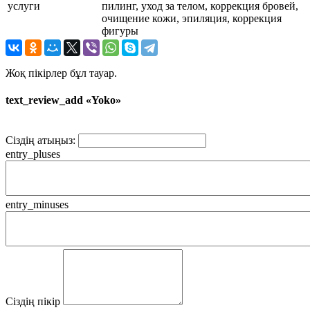
услуги
пилинг, уход за телом, коррекция бровей,
очищение кожи, эпиляция, коррекция
фигуры
Жоқ пікірлер бұл тауар.
text_review_add «Yoko»
Сіздің атыңыз:
entry_pluses
entry_minuses
Сіздің пікір