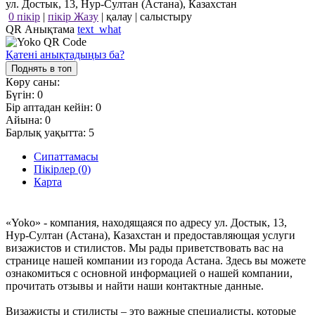
ул. Достык, 13, Нур-Султан (Астана), Казахстан
0 пікір
|
пікір Жазу
|
қалау
|
салыстыру
QR Анықтама
text_what
Қатені анықтадыңыз ба?
Поднять в топ
Көру саны:
Бүгін:
0
Бір аптадан кейін:
0
Айына:
0
Барлық уақытта:
5
Сипаттамасы
Пікірлер (0)
Карта
«Yoko» - компания, находящаяся по адресу ул. Достык, 13,
Нур-Султан (Астана), Казахстан и предоставляющая услуги
визажистов и стилистов. Мы рады приветствовать вас на
странице нашей компании из города Астана. Здесь вы можете
ознакомиться с основной информацией о нашей компании,
прочитать отзывы и найти наши контактные данные.
Визажисты и стилисты – это важные специалисты, которые