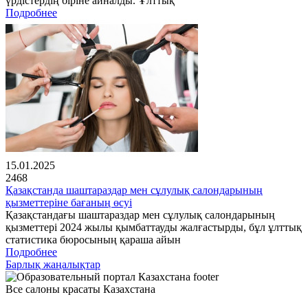
үрдістердің біріне айналды. Ұлттық
Подробнее
15.01.2025
2468
Қазақстанда шаштараздар мен сұлулық салондарының
қызметтеріне бағаның өсуі
Қазақстандағы шаштараздар мен сұлулық салондарының
қызметтері 2024 жылы қымбаттауды жалғастырды, бұл ұлттық
статистика бюросының қараша айын
Подробнее
Барлық жаңалықтар
Все салоны красаты Казахстана