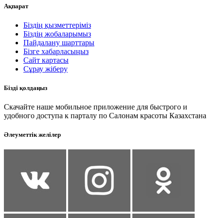
Ақпарат
Біздің қызметтеріміз
Біздің жобаларымыз
Пайдалану шарттары
Бізге хабарласыңыз
Сайт картасы
Сұрау жіберу
Бізді қолдаңыз
Скачайте наше мобильное приложение для быстрого и
удобного доступа к парталу по Салонам красоты Казахстана
Әлеуметтік желілер