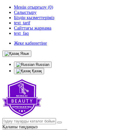
Менің отырғызу (0)
Салыстыру
Біздің қызметтеріміз
text_tarif
Сайттағы жарнама
text_faq
Жеке кабинетіне
Язык
Russian
Қазақ
Қаланы таңдаңыз