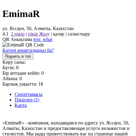
EmimaR
ул. Яссауи, 50, Алматы, Казахстан
4.1
2 пікір
|
пікір Жазу
|
қалау
|
салыстыру
QR Анықтама
text_what
Қатені анықтадыңыз ба?
Поднять в топ
Көру саны:
Бүгін:
0
Бір аптадан кейін:
0
Айына:
0
Барлық уақытта:
18
Сипаттамасы
Пікірлер (2)
Карта
«EmimaR» - компания, находящаяся по адресу ул. Яссауи, 50,
Алматы, Казахстан и предоставляющая услуги визажистов и
стилистов. Мы рады приветствовать вас на странице нашей