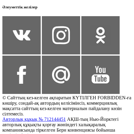
Әлеуметтік желілер
© Сайттың кез-келген ақпаратын КҮТІЛГЕН FORBIDDEN-ға
көшіру, сондай-ақ автордың келісімінсіз, коммерциялық
мақсатта сайттың кез-келген материалын пайдалану көзін
сілтемесіз.
Авторлық құқық № 712144451
АҚШ-тың Нью-Йорктегі
авторлық құқықты қорғау жөніндегі халықаралық
компаниясында тіркелген Берн конвенциясы бойынша