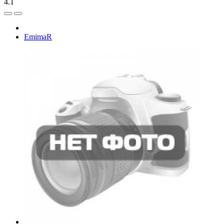
4.1
EmimaR