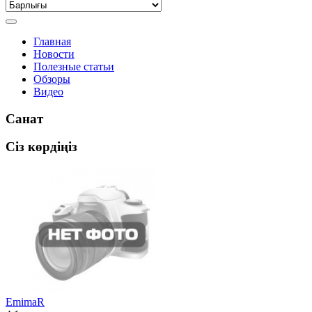
Главная
Новости
Полезные статьи
Обзоры
Видео
Санат
Сіз көрдіңіз
EmimaR