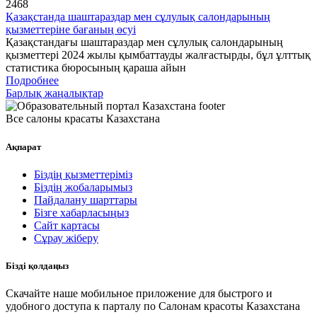
2468
Қазақстанда шаштараздар мен сұлулық салондарының
қызметтеріне бағаның өсуі
Қазақстандағы шаштараздар мен сұлулық салондарының
қызметтері 2024 жылы қымбаттауды жалғастырды, бұл ұлттық
статистика бюросының қараша айын
Подробнее
Барлық жаңалықтар
Все салоны красаты Казахстана
Ақпарат
Біздің қызметтеріміз
Біздің жобаларымыз
Пайдалану шарттары
Бізге хабарласыңыз
Сайт картасы
Сұрау жіберу
Бізді қолдаңыз
Скачайте наше мобильное приложение для быстрого и
удобного доступа к парталу по Салонам красоты Казахстана