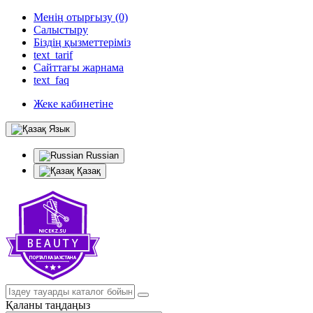
Менің отырғызу (0)
Салыстыру
Біздің қызметтеріміз
text_tarif
Сайттағы жарнама
text_faq
Жеке кабинетіне
Язык
Russian
Қазақ
Қаланы таңдаңыз