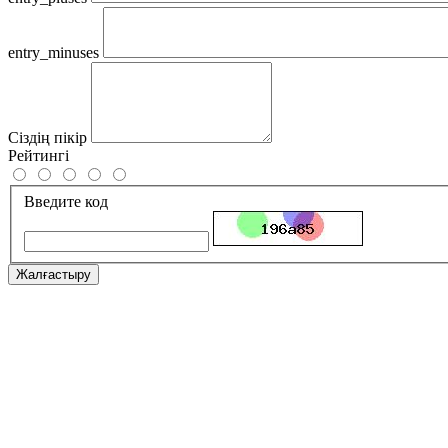
entry_minuses
Сіздің пікір
Рейтингі
Введите код
Жалғастыру