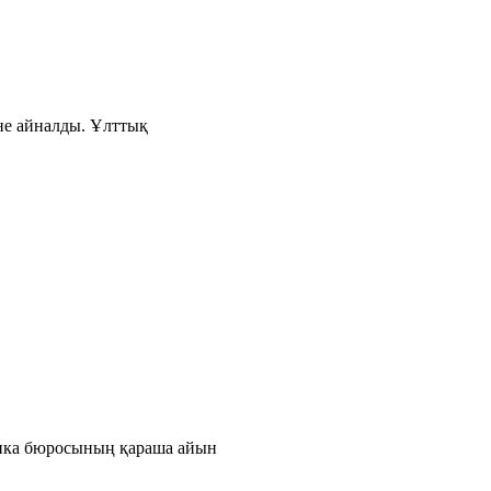
іне айналды. Ұлттық
тика бюросының қараша айын