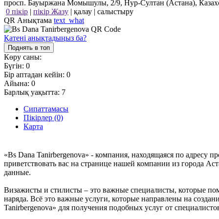
просп. Бауыржана Момышулы, 2/9, Нур-Султан (Астана), Казах
0 пікір
|
пікір Жазу
|
қалау
|
салыстыру
QR Анықтама
text_what
Қатені анықтадыңыз ба?
Поднять в топ
Көру саны:
Бүгін:
0
Бір аптадан кейін:
0
Айына:
0
Барлық уақытта:
7
Сипаттамасы
Пікірлер (0)
Карта
«Bs Dana Tanirbergenova» - компания, находящаяся по адресу 
приветствовать вас на странице нашей компании из города Ас
данные.
Визажисты и стилисты – это важные специалисты, которые пом
наряда. Всё это важные услуги, которые направлены на созда
Tanirbergenova» для получения подобных услуг от специалисто