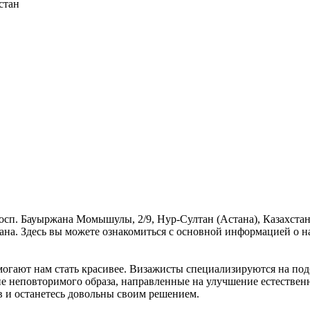
стан
просп. Бауыржана Момышулы, 2/9, Нур-Султан (Астана), Казахст
тана. Здесь вы можете ознакомиться с основной информацией о 
огают нам стать красивее. Визажисты специализируются на под
ние неповторимого образа, направленные на улучшение естестве
в и останетесь довольны своим решением.