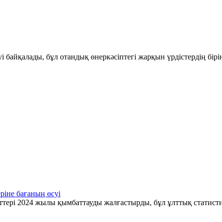
і байқалады, бұл отандық өнеркәсіптегі жарқын үрдістердің бір
ріне бағаның өсуі
ттері 2024 жылы қымбаттауды жалғастырды, бұл ұлттық статис