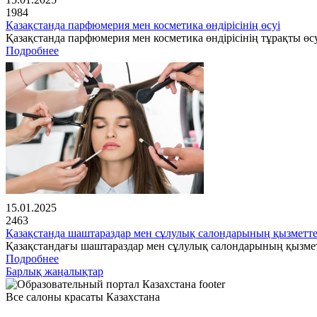
1984
Қазақстанда парфюмерия мен косметика өндірісінің өсуі
Қазақстанда парфюмерия мен косметика өндірісінің тұрақты өсу
Подробнее
15.01.2025
2463
Қазақстанда шаштараздар мен сұлулық салондарының қызметте
Қазақстандағы шаштараздар мен сұлулық салондарының қызме
Подробнее
Барлық жаңалықтар
Все салоны красаты Казахстана