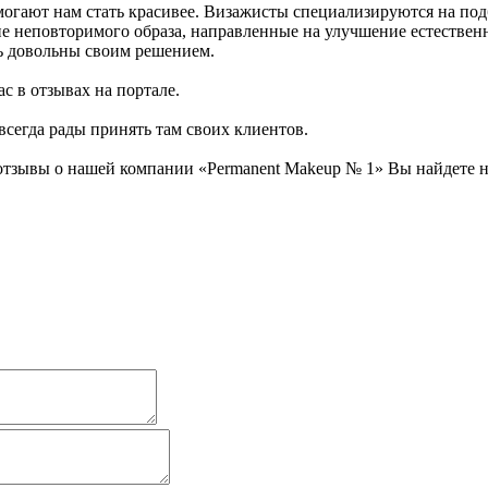
огают нам стать красивее. Визажисты специализируются на под
ние неповторимого образа, направленные на улучшение естестве
сь довольны своим решением.
с в отзывах на портале.
всегда рады принять там своих клиентов.
отзывы о нашей компании «Permanent Makeup № 1» Вы найдете н