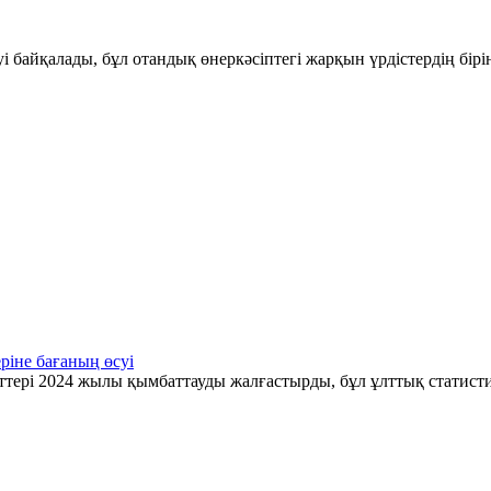
і байқалады, бұл отандық өнеркәсіптегі жарқын үрдістердің бір
ріне бағаның өсуі
ттері 2024 жылы қымбаттауды жалғастырды, бұл ұлттық статис