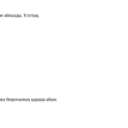
іне айналды. Ұлттық
тика бюросының қараша айын