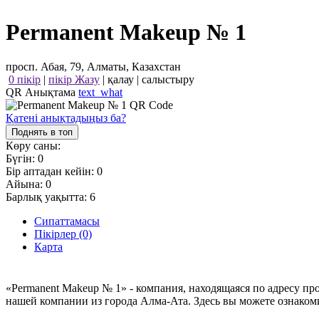
Permanent Makeup № 1
просп. Абая, 79, Алматы, Казахстан
0 пікір
|
пікір Жазу
|
қалау
|
салыстыру
QR Анықтама
text_what
Қатені анықтадыңыз ба?
Поднять в топ
Көру саны:
Бүгін:
0
Бір аптадан кейін:
0
Айына:
0
Барлық уақытта:
6
Сипаттамасы
Пікірлер (0)
Карта
«Permanent Makeup № 1» - компания, находящаяся по адресу пр
нашей компании из города Алма-Ата. Здесь вы можете ознако