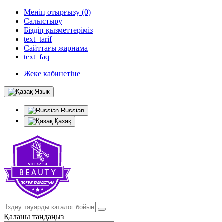
Менің отырғызу (0)
Салыстыру
Біздің қызметтеріміз
text_tarif
Сайттағы жарнама
text_faq
Жеке кабинетіне
Язык
Russian
Қазақ
Қаланы таңдаңыз