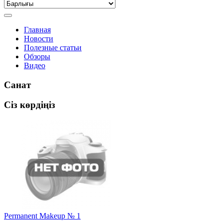
Главная
Новости
Полезные статьи
Обзоры
Видео
Санат
Сіз көрдіңіз
Permanent Makeup № 1