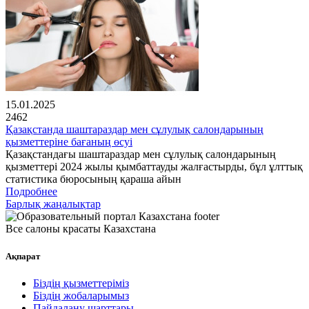
15.01.2025
2462
Қазақстанда шаштараздар мен сұлулық салондарының
қызметтеріне бағаның өсуі
Қазақстандағы шаштараздар мен сұлулық салондарының
қызметтері 2024 жылы қымбаттауды жалғастырды, бұл ұлттық
статистика бюросының қараша айын
Подробнее
Барлық жаңалықтар
Все салоны красаты Казахстана
Ақпарат
Біздің қызметтеріміз
Біздің жобаларымыз
Пайдалану шарттары