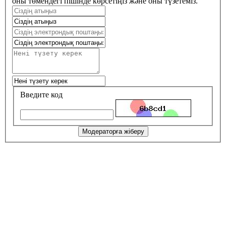
оны төмендегі пішінде көрсетіңіз және оны түзетеміз.
Введите код
Модераторға жіберу