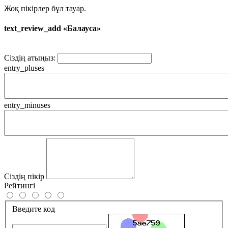
Жоқ пікірлер бұл тауар.
text_review_add «Балауса»
Сіздің атыңыз:
entry_pluses
entry_minuses
Сіздің пікір
Рейтингі
Введите код