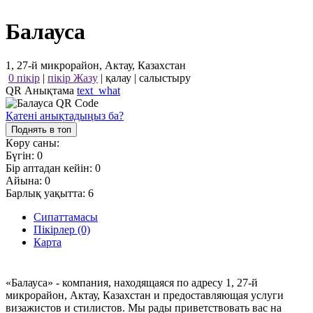
Балауса
1, 27-й микрорайон, Актау, Казахстан
0 пікір
|
пікір Жазу
|
қалау
|
салыстыру
QR Анықтама
text_what
Қатені анықтадыңыз ба?
Поднять в топ
Көру саны:
Бүгін:
0
Бір аптадан кейін:
0
Айына:
0
Барлық уақытта:
6
Сипаттамасы
Пікірлер (0)
Карта
«Балауса» - компания, находящаяся по адресу 1, 27-й
микрорайон, Актау, Казахстан и предоставляющая услуги
визажистов и стилистов. Мы рады приветствовать вас на