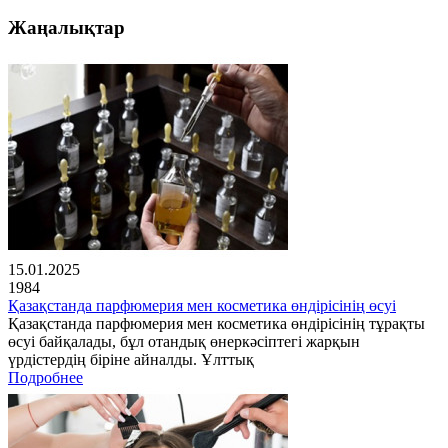
Жаңалықтар
15.01.2025
1984
Қазақстанда парфюмерия мен косметика өндірісінің өсуі
Қазақстанда парфюмерия мен косметика өндірісінің тұрақты
өсуі байқалады, бұл отандық өнеркәсіптегі жарқын
үрдістердің біріне айналды. Ұлттық
Подробнее