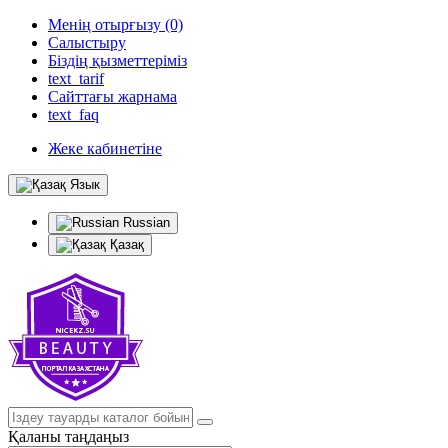
Менің отырғызу (0)
Салыстыру
Біздің қызметтеріміз
text_tarif
Сайттағы жарнама
text_faq
Жеке кабинетіне
Язык
Russian
Қазақ
Қаланы таңдаңыз