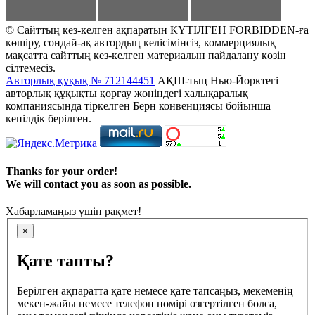
© Сайттың кез-келген ақпаратын КҮТІЛГЕН FORBIDDEN-ға
көшіру, сондай-ақ автордың келісімінсіз, коммерциялық
мақсатта сайттың кез-келген материалын пайдалану көзін
сілтемесіз.
Авторлық құқық № 712144451
АҚШ-тың Нью-Йорктегі
авторлық құқықты қорғау жөніндегі халықаралық
компаниясында тіркелген Берн конвенциясы бойынша
кепілдік берілген.
Thanks for your order!
We will contact you as soon as possible.
Хабарламаңыз үшін рақмет!
×
Қате тапты?
Берілген ақпаратта қате немесе қате тапсаңыз, мекеменің
мекен-жайы немесе телефон нөмірі өзгертілген болса,