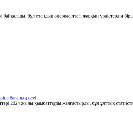
і байқалады, бұл отандық өнеркәсіптегі жарқын үрдістердің бір
ріне бағаның өсуі
ттері 2024 жылы қымбаттауды жалғастырды, бұл ұлттық статис