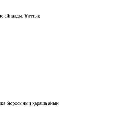
іне айналды. Ұлттық
тика бюросының қараша айын