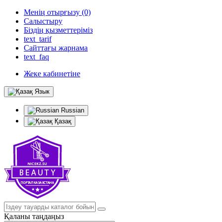
Менің отырғызу (0)
Салыстыру
Біздің қызметтеріміз
text_tarif
Сайттағы жарнама
text_faq
Жеке кабинетіне
Язык
Russian
Қазақ
Қаланы таңдаңыз