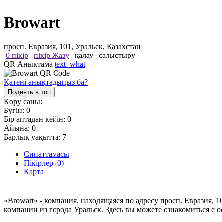
Browart
просп. Евразия, 101, Уральск, Казахстан
0 пікір
|
пікір Жазу
|
қалау
|
салыстыру
QR Анықтама
text_what
Қатені анықтадыңыз ба?
Поднять в топ
Көру саны:
Бүгін:
0
Бір аптадан кейін:
0
Айына:
0
Барлық уақытта:
7
Сипаттамасы
Пікірлер (0)
Карта
«Browart» - компания, находящаяся по адресу просп. Евразия, 
компании из города Уральск. Здесь вы можете ознакомиться с