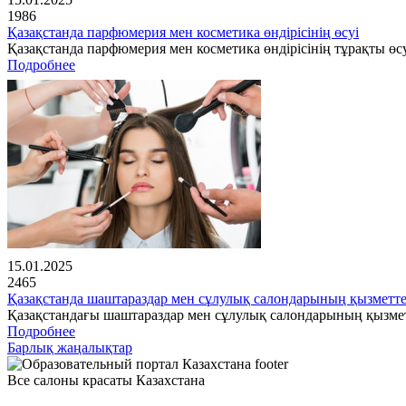
1986
Қазақстанда парфюмерия мен косметика өндірісінің өсуі
Қазақстанда парфюмерия мен косметика өндірісінің тұрақты өсу
Подробнее
15.01.2025
2465
Қазақстанда шаштараздар мен сұлулық салондарының қызметте
Қазақстандағы шаштараздар мен сұлулық салондарының қызме
Подробнее
Барлық жаңалықтар
Все салоны красаты Казахстана