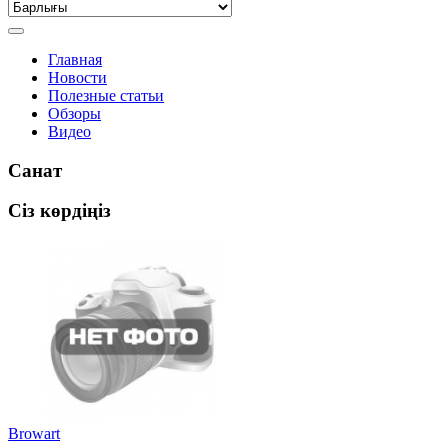
Главная
Новости
Полезные статьи
Обзоры
Видео
Санат
Сіз көрдіңіз
Browart