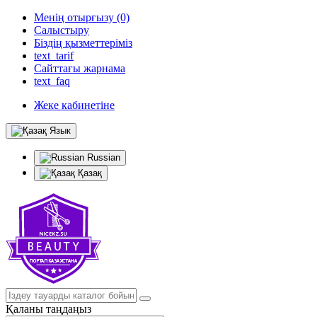
Менің отырғызу (0)
Салыстыру
Біздің қызметтеріміз
text_tarif
Сайттағы жарнама
text_faq
Жеке кабинетіне
Язык
Russian
Қазақ
Қаланы таңдаңыз