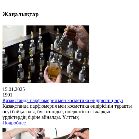
Жаңалықтар
15.01.2025
1991
Қазақстанда парфюмерия мен косметика өндірісінің өсуі
Қазақстанда парфюмерия мен косметика өндірісінің тұрақты
өсуі байқалады, бұл отандық өнеркәсіптегі жарқын
үрдістердің біріне айналды. Ұлттық
Подробнее