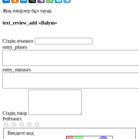
Жоқ пікірлер бұл тауар.
text_review_add «Balym»
Сіздің атыңыз:
entry_pluses
entry_minuses
Сіздің пікір
Рейтингі
Введите код