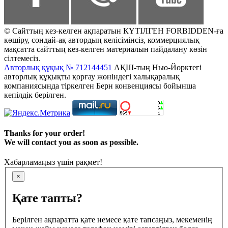
© Сайттың кез-келген ақпаратын КҮТІЛГЕН FORBIDDEN-ға
көшіру, сондай-ақ автордың келісімінсіз, коммерциялық
мақсатта сайттың кез-келген материалын пайдалану көзін
сілтемесіз.
Авторлық құқық № 712144451
АҚШ-тың Нью-Йорктегі
авторлық құқықты қорғау жөніндегі халықаралық
компаниясында тіркелген Берн конвенциясы бойынша
кепілдік берілген.
Thanks for your order!
We will contact you as soon as possible.
Хабарламаңыз үшін рақмет!
×
Қате тапты?
Берілген ақпаратта қате немесе қате тапсаңыз, мекеменің