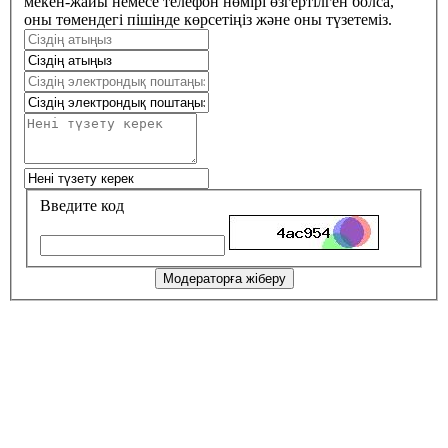
мекен-жайы немесе телефон нөмірі өзгертілген болса,
оны төмендегі пішінде көрсетіңіз және оны түзетеміз.
Введите код
Модераторға жіберу