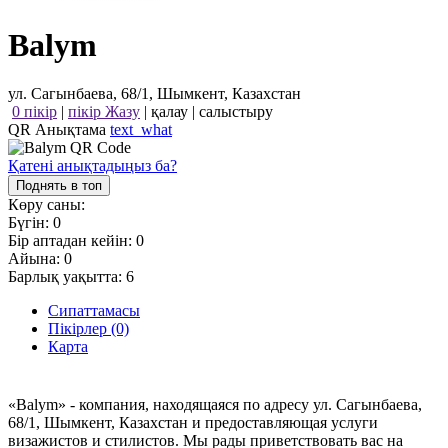
Balym
ул. Сагынбаева, 68/1, Шымкент, Казахстан
0 пікір
|
пікір Жазу
|
қалау
|
салыстыру
QR Анықтама
text_what
Қатені анықтадыңыз ба?
Поднять в топ
Көру саны:
Бүгін:
0
Бір аптадан кейін:
0
Айына:
0
Барлық уақытта:
6
Сипаттамасы
Пікірлер (0)
Карта
«Balym» - компания, находящаяся по адресу ул. Сагынбаева,
68/1, Шымкент, Казахстан и предоставляющая услуги
визажистов и стилистов. Мы рады приветствовать вас на