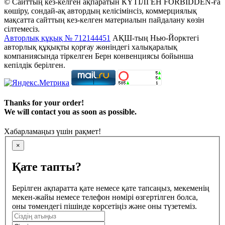
© Сайттың кез-келген ақпаратын КҮТІЛГЕН FORBIDDEN-ға
көшіру, сондай-ақ автордың келісімінсіз, коммерциялық
мақсатта сайттың кез-келген материалын пайдалану көзін
сілтемесіз.
Авторлық құқық № 712144451
АҚШ-тың Нью-Йорктегі
авторлық құқықты қорғау жөніндегі халықаралық
компаниясында тіркелген Берн конвенциясы бойынша
кепілдік берілген.
Thanks for your order!
We will contact you as soon as possible.
Хабарламаңыз үшін рақмет!
×
Қате тапты?
Берілген ақпаратта қате немесе қате тапсаңыз, мекеменің
мекен-жайы немесе телефон нөмірі өзгертілген болса,
оны төмендегі пішінде көрсетіңіз және оны түзетеміз.