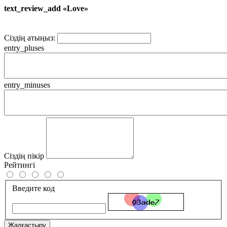
text_review_add «Love»
Сіздің атыңыз:
entry_pluses
entry_minuses
Сіздің пікір
Рейтингі
Введите код
Жалғастыру