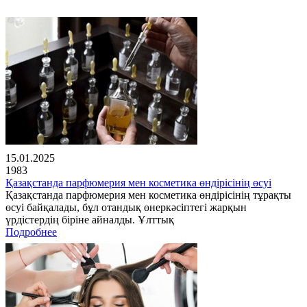
15.01.2025
1983
Қазақстанда парфюмерия мен косметика өндірісінің өсуі
Қазақстанда парфюмерия мен косметика өндірісінің тұрақты
өсуі байқалады, бұл отандық өнеркәсіптегі жарқын
үрдістердің біріне айналды. Ұлттық
Подробнее