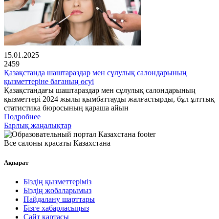
15.01.2025
2459
Қазақстанда шаштараздар мен сұлулық салондарының
қызметтеріне бағаның өсуі
Қазақстандағы шаштараздар мен сұлулық салондарының
қызметтері 2024 жылы қымбаттауды жалғастырды, бұл ұлттық
статистика бюросының қараша айын
Подробнее
Барлық жаңалықтар
Все салоны красаты Казахстана
Ақпарат
Біздің қызметтеріміз
Біздің жобаларымыз
Пайдалану шарттары
Бізге хабарласыңыз
Сайт картасы