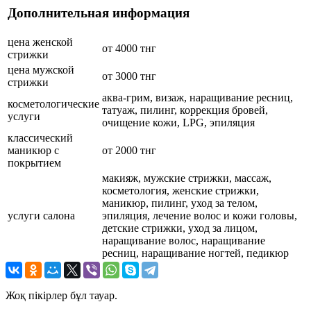
Дополнительная информация
цена женской
от 4000 тнг
стрижки
цена мужской
от 3000 тнг
стрижки
аква-грим, визаж, наращивание ресниц,
косметологические
татуаж, пилинг, коррекция бровей,
услуги
очищение кожи, LPG, эпиляция
классический
маникюр с
от 2000 тнг
покрытием
макияж, мужские стрижки, массаж,
косметология, женские стрижки,
маникюр, пилинг, уход за телом,
услуги салона
эпиляция, лечение волос и кожи головы,
детские стрижки, уход за лицом,
наращивание волос, наращивание
ресниц, наращивание ногтей, педикюр
Жоқ пікірлер бұл тауар.