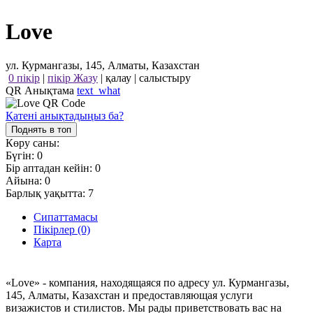
Love
ул. Курмангазы, 145, Алматы, Казахстан
0 пікір
|
пікір Жазу
|
қалау
|
салыстыру
QR Анықтама
text_what
Қатені анықтадыңыз ба?
Поднять в топ
Көру саны:
Бүгін:
0
Бір аптадан кейін:
0
Айына:
0
Барлық уақытта:
7
Сипаттамасы
Пікірлер (0)
Карта
«Love» - компания, находящаяся по адресу ул. Курмангазы,
145, Алматы, Казахстан и предоставляющая услуги
визажистов и стилистов. Мы рады приветствовать вас на