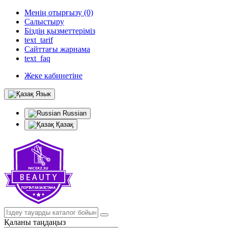
Менің отырғызу (0)
Салыстыру
Біздің қызметтеріміз
text_tarif
Сайттағы жарнама
text_faq
Жеке кабинетіне
Язык
Russian
Қазақ
Қаланы таңдаңыз