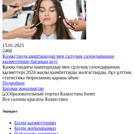
15.01.2025
2460
Қазақстанда шаштараздар мен сұлулық салондарының
қызметтеріне бағаның өсуі
Қазақстандағы шаштараздар мен сұлулық салондарының
қызметтері 2024 жылы қымбаттауды жалғастырды, бұл ұлттық
статистика бюросының қараша айын
Подробнее
Барлық жаңалықтар
Все салоны красаты Казахстана
Ақпарат
Біздің қызметтеріміз
Біздің жобаларымыз
Пайдалану шарттары