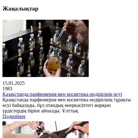
Жаңалықтар
15.01.2025
1983
Қазақстанда парфюмерия мен косметика өндірісінің өсуі
Қазақстанда парфюмерия мен косметика өндірісінің тұрақты
өсуі байқалады, бұл отандық өнеркәсіптегі жарқын
үрдістердің біріне айналды. Ұлттық
Подробнее