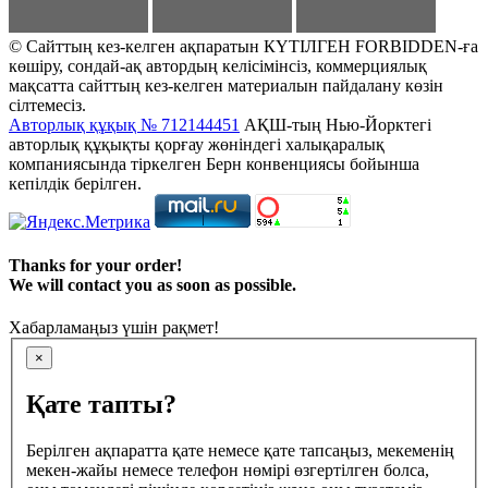
© Сайттың кез-келген ақпаратын КҮТІЛГЕН FORBIDDEN-ға
көшіру, сондай-ақ автордың келісімінсіз, коммерциялық
мақсатта сайттың кез-келген материалын пайдалану көзін
сілтемесіз.
Авторлық құқық № 712144451
АҚШ-тың Нью-Йорктегі
авторлық құқықты қорғау жөніндегі халықаралық
компаниясында тіркелген Берн конвенциясы бойынша
кепілдік берілген.
Thanks for your order!
We will contact you as soon as possible.
Хабарламаңыз үшін рақмет!
×
Қате тапты?
Берілген ақпаратта қате немесе қате тапсаңыз, мекеменің
мекен-жайы немесе телефон нөмірі өзгертілген болса,