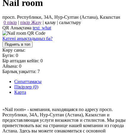
Nail room
просп. Республики, 34А, Нур-Султан (Астана), Казахстан
0 пікір
|
пікір Жазу
|
қалау
|
салыстыру
QR Анықтама
text_what
Қатені анықтадыңыз ба?
Поднять в топ
Көру саны:
Бүгін:
0
Бір аптадан кейін:
0
Айына:
0
Барлық уақытта:
7
Сипаттамасы
Пікірлер (0)
Карта
«Nail room» - компания, находящаяся по адресу просп.
Республики, 34А, Нур-Султан (Астана), Казахстан и
предоставляющая услуги визажистов и стилистов. Мы рады
приветствовать вас на странице нашей компании из города
Астана. Здесь вы можете ознакомиться с основной