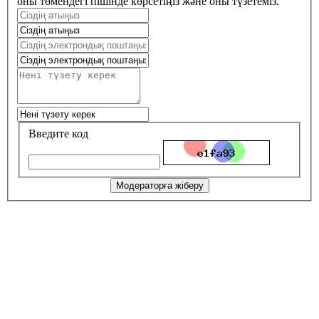
оны төмендегі пішінде көрсетіңіз және оны түзетеміз.
Введите код
Модераторға жіберу