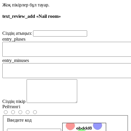
Жоқ пікірлер бұл тауар.
text_review_add «Nail room»
Сіздің атыңыз:
entry_pluses
entry_minuses
Сіздің пікір
Рейтингі
Введите код