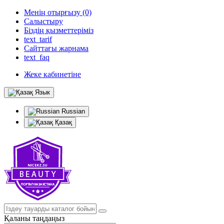
Менің отырғызу (0)
Салыстыру
Біздің қызметтеріміз
text_tarif
Сайттағы жарнама
text_faq
Жеке кабинетіне
Язык
Russian
Қазақ
Қаланы таңдаңыз