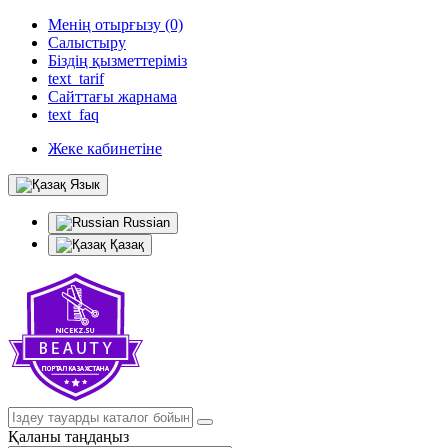
Менің отырғызу (0)
Салыстыру
Біздің қызметтеріміз
text_tarif
Сайттағы жарнама
text_faq
Жеке кабинетіне
Язык
Russian
Қазақ
Қаланы таңдаңыз