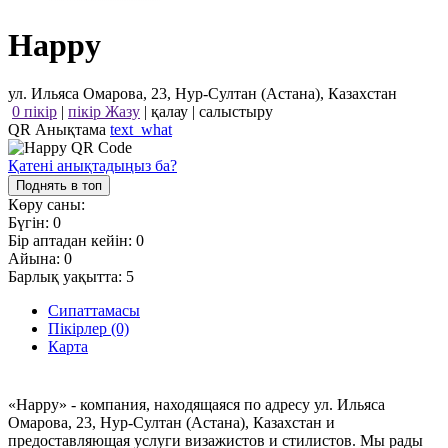
Happy
ул. Ильяса Омарова, 23, Нур-Султан (Астана), Казахстан
0 пікір
|
пікір Жазу
|
қалау
|
салыстыру
QR Анықтама
text_what
Қатені анықтадыңыз ба?
Поднять в топ
Көру саны:
Бүгін:
0
Бір аптадан кейін:
0
Айына:
0
Барлық уақытта:
5
Сипаттамасы
Пікірлер (0)
Карта
«Happy» - компания, находящаяся по адресу ул. Ильяса
Омарова, 23, Нур-Султан (Астана), Казахстан и
предоставляющая услуги визажистов и стилистов. Мы рады