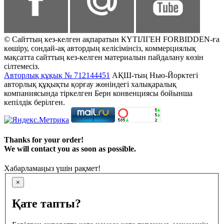
© Сайттың кез-келген ақпаратын КҮТІЛГЕН FORBIDDEN-ға
көшіру, сондай-ақ автордың келісімінсіз, коммерциялық
мақсатта сайттың кез-келген материалын пайдалану көзін
сілтемесіз.
Авторлық құқық № 712144451
АҚШ-тың Нью-Йорктегі
авторлық құқықты қорғау жөніндегі халықаралық
компаниясында тіркелген Берн конвенциясы бойынша
кепілдік берілген.
Thanks for your order!
We will contact you as soon as possible.
Хабарламаңыз үшін рақмет!
×
Қате тапты?