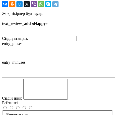
Жоқ пікірлер бұл тауар.
text_review_add «Happy»
Сіздің атыңыз:
entry_pluses
entry_minuses
Сіздің пікір
Рейтингі
Введите код