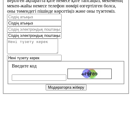
Берілген ақпаратта қате немесе қате тапсаңыз, мекеменің
мекен-жайы немесе телефон нөмірі өзгертілген болса,
оны төмендегі пішінде көрсетіңіз және оны түзетеміз.
Введите код
Модераторға жіберу