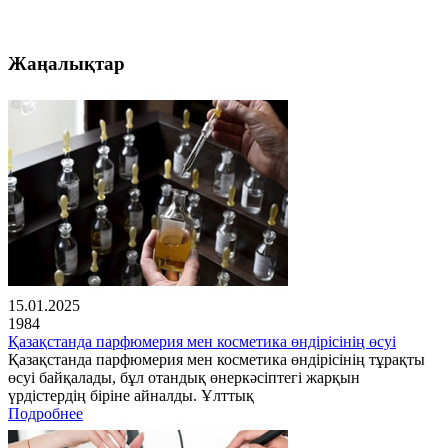
Жаңалықтар
15.01.2025
1984
Қазақстанда парфюмерия мен косметика өндірісінің өсуі
Қазақстанда парфюмерия мен косметика өндірісінің тұрақты
өсуі байқалады, бұл отандық өнеркәсіптегі жарқын
үрдістердің біріне айналды. Ұлттық
Подробнее