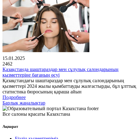
15.01.2025
2462
Қазақстанда шаштараздар мен сұлулық салондарының
қызметтеріне бағаның өсуі
Қазақстандағы шаштараздар мен сұлулық салондарының
қызметтері 2024 жылы қымбаттауды жалғастырды, бұл ұлттық
статистика бюросының қараша айын
Подробнее
Барлық жаңалықтар
Все салоны красаты Казахстана
Ақпарат
Біздің қызметтеріміз