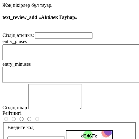
Жоқ пікірлер бұл тауар.
text_review_add «Aktiлек Гаyhap»
Сіздің атыңыз:
entry_pluses
entry_minuses
Сіздің пікір
Рейтингі
Введите код