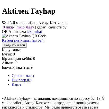
Aktiлек Гаyhap
52, 13-й микрорайон, Актау, Казахстан
0 пікір
|
пікір Жазу
|
қалау
|
салыстыру
QR Анықтама
text_what
Қатені анықтадыңыз ба?
Поднять в топ
Көру саны:
Бүгін:
0
Бір аптадан кейін:
0
Айына:
0
Барлық уақытта:
9
Сипаттамасы
Пікірлер (0)
Карта
«Aktiлек Гаyhap» - компания, находящаяся по адресу 52, 13-й
микрорайон, Актау, Казахстан и предоставляющая услуги
визажистов и стилистов. Мы рады приветствовать вас на