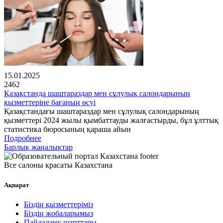
15.01.2025
2462
Қазақстанда шаштараздар мен сұлулық салондарының
қызметтеріне бағаның өсуі
Қазақстандағы шаштараздар мен сұлулық салондарының
қызметтері 2024 жылы қымбаттауды жалғастырды, бұл ұлттық
статистика бюросының қараша айын
Подробнее
Барлық жаңалықтар
Все салоны красаты Казахстана
Ақпарат
Біздің қызметтеріміз
Біздің жобаларымыз
Пайдалану шарттары