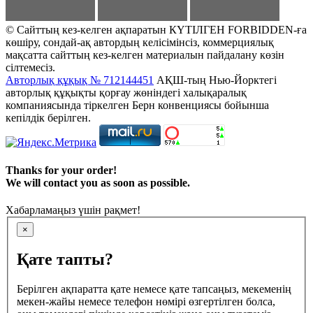
© Сайттың кез-келген ақпаратын КҮТІЛГЕН FORBIDDEN-ға
көшіру, сондай-ақ автордың келісімінсіз, коммерциялық
мақсатта сайттың кез-келген материалын пайдалану көзін
сілтемесіз.
Авторлық құқық № 712144451
АҚШ-тың Нью-Йорктегі
авторлық құқықты қорғау жөніндегі халықаралық
компаниясында тіркелген Берн конвенциясы бойынша
кепілдік берілген.
Thanks for your order!
We will contact you as soon as possible.
Хабарламаңыз үшін рақмет!
×
Қате тапты?
Берілген ақпаратта қате немесе қате тапсаңыз, мекеменің
мекен-жайы немесе телефон нөмірі өзгертілген болса,