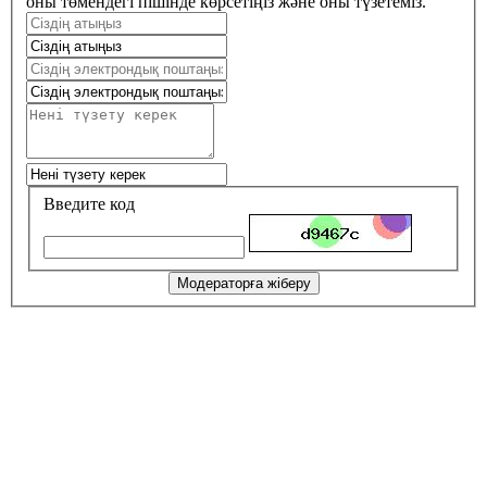
оны төмендегі пішінде көрсетіңіз және оны түзетеміз.
Введите код
Модераторға жіберу