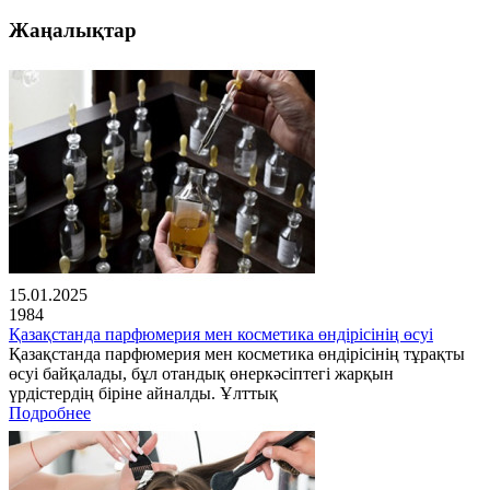
Жаңалықтар
15.01.2025
1984
Қазақстанда парфюмерия мен косметика өндірісінің өсуі
Қазақстанда парфюмерия мен косметика өндірісінің тұрақты
өсуі байқалады, бұл отандық өнеркәсіптегі жарқын
үрдістердің біріне айналды. Ұлттық
Подробнее