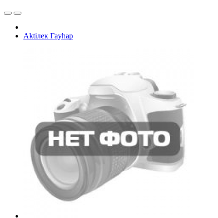
Aktiлек Гаyhap