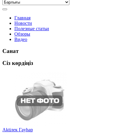
Главная
Новости
Полезные статьи
Обзоры
Видео
Санат
Сіз көрдіңіз
Aktiлек Гаyhap