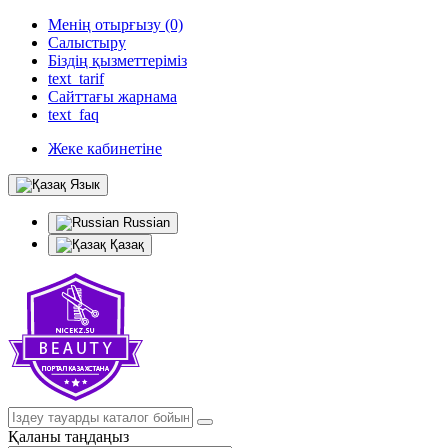
Менің отырғызу (0)
Салыстыру
Біздің қызметтеріміз
text_tarif
Сайттағы жарнама
text_faq
Жеке кабинетіне
Язык
Russian
Қазақ
Қаланы таңдаңыз