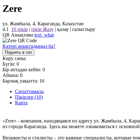
Zere
ул. Жамбыла, 4, Караганда, Казахстан
4.1
10 пікір
|
пікір Жазу
|
қалау
|
салыстыру
QR Анықтама
text_what
Қатені анықтадыңыз ба?
Поднять в топ
Көру саны:
Бүгін:
0
Бір аптадан кейін:
0
Айына:
0
Барлық уақытта:
16
Сипаттамасы
Пікірлер (10)
Карта
«Zere» - компания, находящаяся по адресу ул. Жамбыла, 4, Ка
из города Караганда. Здесь вы можете ознакомиться с основн
Визажисты и стилисты – это важные специалисты, которые пом