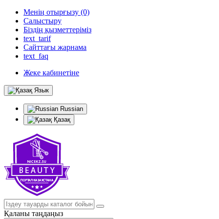
Менің отырғызу (0)
Салыстыру
Біздің қызметтеріміз
text_tarif
Сайттағы жарнама
text_faq
Жеке кабинетіне
Язык
Russian
Қазақ
Қаланы таңдаңыз