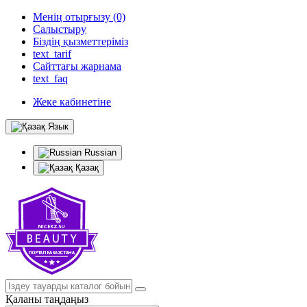
Менің отырғызу (0)
Салыстыру
Біздің қызметтеріміз
text_tarif
Сайттағы жарнама
text_faq
Жеке кабинетіне
Язык
Russian
Қазақ
Қаланы таңдаңыз