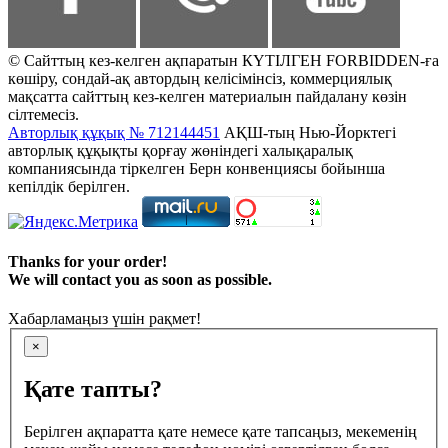
© Сайттың кез-келген ақпаратын КҮТІЛГЕН FORBIDDEN-ға
көшіру, сондай-ақ автордың келісімінсіз, коммерциялық
мақсатта сайттың кез-келген материалын пайдалану көзін
сілтемесіз.
Авторлық құқық № 712144451
АҚШ-тың Нью-Йорктегі
авторлық құқықты қорғау жөніндегі халықаралық
компаниясында тіркелген Берн конвенциясы бойынша
кепілдік берілген.
Thanks for your order!
We will contact you as soon as possible.
Хабарламаңыз үшін рақмет!
×
Қате тапты?
Берілген ақпаратта қате немесе қате тапсаңыз, мекеменің