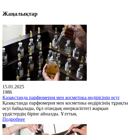
Жаңалықтар
15.01.2025
1986
Қазақстанда парфюмерия мен косметика өндірісінің өсуі
Қазақстанда парфюмерия мен косметика өндірісінің тұрақты
өсуі байқалады, бұл отандық өнеркәсіптегі жарқын
үрдістердің біріне айналды. Ұлттық
Подробнее