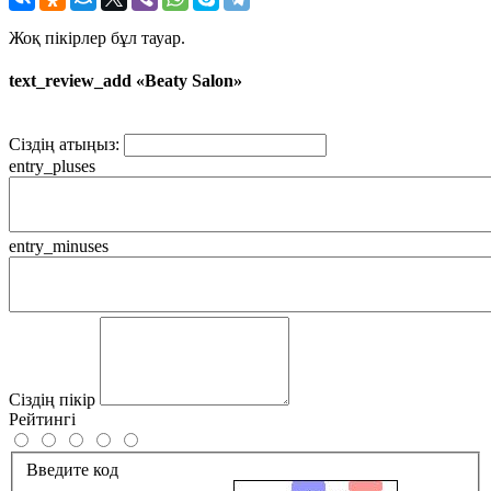
Жоқ пікірлер бұл тауар.
text_review_add «Beaty Salon»
Сіздің атыңыз:
entry_pluses
entry_minuses
Сіздің пікір
Рейтингі
Введите код