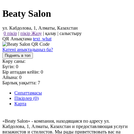
Beaty Salon
ул. Кабдолова, 1, Алматы, Казахстан
0 пікір
|
пікір Жазу
|
қалау
|
салыстыру
QR Анықтама
text_what
Қатені анықтадыңыз ба?
Поднять в топ
Көру саны:
Бүгін:
0
Бір аптадан кейін:
0
Айына:
0
Барлық уақытта:
7
Сипаттамасы
Пікірлер (0)
Карта
«Beaty Salon» - компания, находящаяся по адресу ул.
Кабдолова, 1, Алматы, Казахстан и предоставляющая услуги
визажистов и стилистов. Мы рады приветствовать вас на