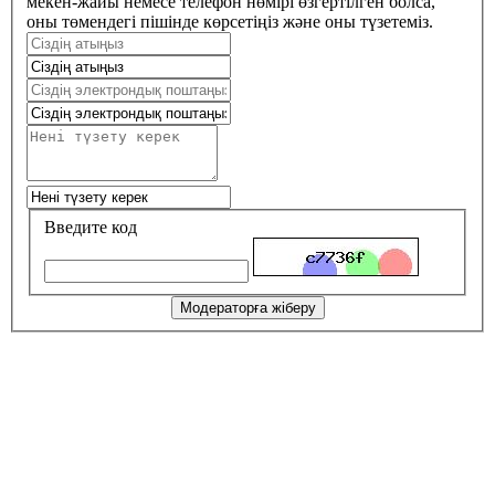
мекен-жайы немесе телефон нөмірі өзгертілген болса,
оны төмендегі пішінде көрсетіңіз және оны түзетеміз.
Введите код
Модераторға жіберу