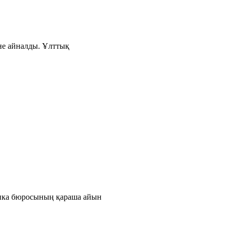
іне айналды. Ұлттық
тика бюросының қараша айын