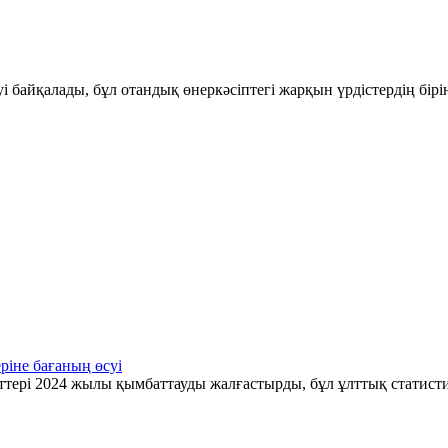
і байқалады, бұл отандық өнеркәсіптегі жарқын үрдістердің бір
ріне бағаның өсуі
ттері 2024 жылы қымбаттауды жалғастырды, бұл ұлттық статис