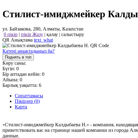
Стилист-имиджмейкер Калды
ул. Байзакова, 280, Алматы, Казахстан
0 пікір
|
пікір Жазу
|
қалау
|
салыстыру
QR Анықтама
text_what
Қатені анықтадыңыз ба?
Поднять в топ
Көру саны:
Бүгін:
0
Бір аптадан кейін:
0
Айына:
0
Барлық уақытта:
6
Сипаттамасы
Пікірлер (0)
Карта
«Стилист-имиджмейкер Калдыбаева Н.» - компания, находящаяся
приветствовать вас на странице нашей компании из города Ал
данные.