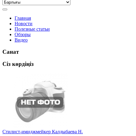
Главная
Новости
Полезные статьи
Обзоры
Видео
Санат
Сіз көрдіңіз
Стилист-имиджмейкер Калдыбаева Н.