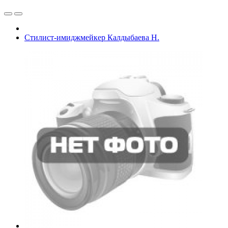
Стилист-имиджмейкер Калдыбаева Н.