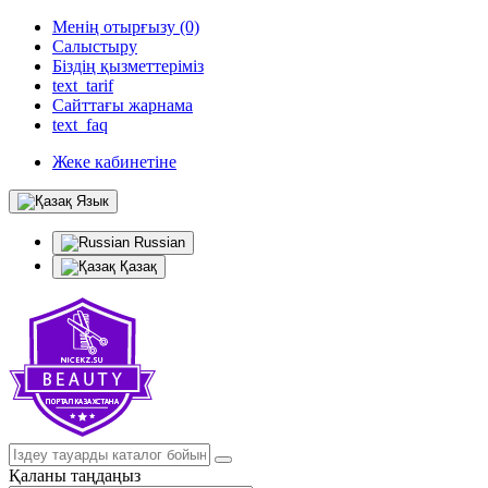
Менің отырғызу (0)
Салыстыру
Біздің қызметтеріміз
text_tarif
Сайттағы жарнама
text_faq
Жеке кабинетіне
Язык
Russian
Қазақ
Қаланы таңдаңыз