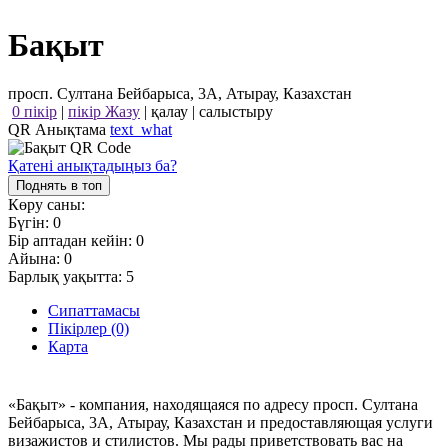
Бақыт
просп. Султана Бейбарыса, 3А, Атырау, Казахстан
0 пікір
|
пікір Жазу
|
қалау
|
салыстыру
QR Анықтама
text_what
Қатені анықтадыңыз ба?
Поднять в топ
Көру саны:
Бүгін:
0
Бір аптадан кейін:
0
Айына:
0
Барлық уақытта:
5
Сипаттамасы
Пікірлер (0)
Карта
«Бақыт» - компания, находящаяся по адресу просп. Султана
Бейбарыса, 3А, Атырау, Казахстан и предоставляющая услуги
визажистов и стилистов. Мы рады приветствовать вас на