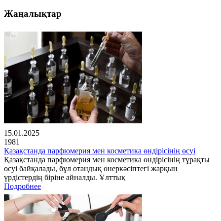
Жаңалықтар
15.01.2025
1981
Қазақстанда парфюмерия мен косметика өндірісінің өсуі
Қазақстанда парфюмерия мен косметика өндірісінің тұрақты
өсуі байқалады, бұл отандық өнеркәсіптегі жарқын
үрдістердің біріне айналды. Ұлттық
Подробнее