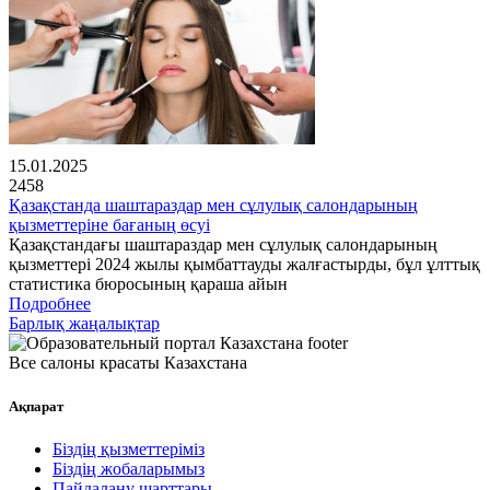
15.01.2025
2458
Қазақстанда шаштараздар мен сұлулық салондарының
қызметтеріне бағаның өсуі
Қазақстандағы шаштараздар мен сұлулық салондарының
қызметтері 2024 жылы қымбаттауды жалғастырды, бұл ұлттық
статистика бюросының қараша айын
Подробнее
Барлық жаңалықтар
Все салоны красаты Казахстана
Ақпарат
Біздің қызметтеріміз
Біздің жобаларымыз
Пайдалану шарттары