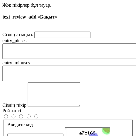
Жоқ пікірлер бұл тауар.
text_review_add «Бақыт»
Сіздің атыңыз:
entry_pluses
entry_minuses
Сіздің пікір
Рейтингі
Введите код