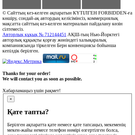
© Сайттың кез-келген ақпаратын КҮТІЛГЕН FORBIDDEN-ға
көшіру, сондай-ақ автордың келісімінсіз, коммерциялық
мақсатта сайттың кез-келген материалын пайдалану көзін
сілтемесіз.
Авторлық құқық № 712144451
АҚШ-тың Нью-Йорктегі
авторлық құқықты қорғау жөніндегі халықаралық
компаниясында тіркелген Берн конвенциясы бойынша
кепілдік берілген.
Thanks for your order!
We will contact you as soon as possible.
Хабарламаңыз үшін рақмет!
×
Қате тапты?
Берілген ақпаратта қате немесе қате тапсаңыз, мекеменің
мекен-жайы немесе телефон нөмірі өзгертілген болса,