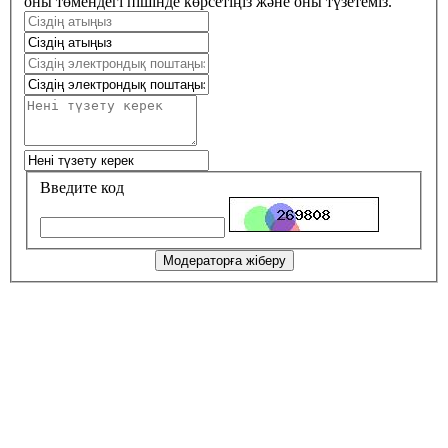
оны төмендегі пішінде көрсетіңіз және оны түзетеміз.
Введите код
Модераторға жіберу