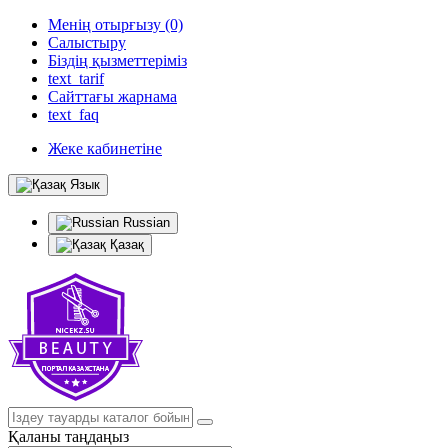
Менің отырғызу (0)
Салыстыру
Біздің қызметтеріміз
text_tarif
Сайттағы жарнама
text_faq
Жеке кабинетіне
Язык
Russian
Қазақ
Қаланы таңдаңыз