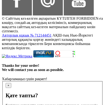
© Сайттың кез-келген ақпаратын КҮТІЛГЕН FORBIDDEN-ға
көшіру, сондай-ақ автордың келісімінсіз, коммерциялық
мақсатта сайттың кез-келген материалын пайдалану көзін
сілтемесіз.
Авторлық құқық № 712144451
АҚШ-тың Нью-Йорктегі
авторлық құқықты қорғау жөніндегі халықаралық
компаниясында тіркелген Берн конвенциясы бойынша
кепілдік берілген.
Thanks for your order!
We will contact you as soon as possible.
Хабарламаңыз үшін рақмет!
×
Қате тапты?