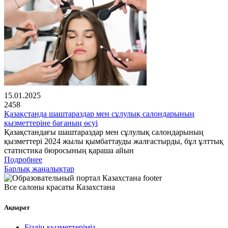
15.01.2025
2458
Қазақстанда шаштараздар мен сұлулық салондарының
қызметтеріне бағаның өсуі
Қазақстандағы шаштараздар мен сұлулық салондарының
қызметтері 2024 жылы қымбаттауды жалғастырды, бұл ұлттық
статистика бюросының қараша айын
Подробнее
Барлық жаңалықтар
Все салоны красаты Казахстана
Ақпарат
Біздің қызметтеріміз