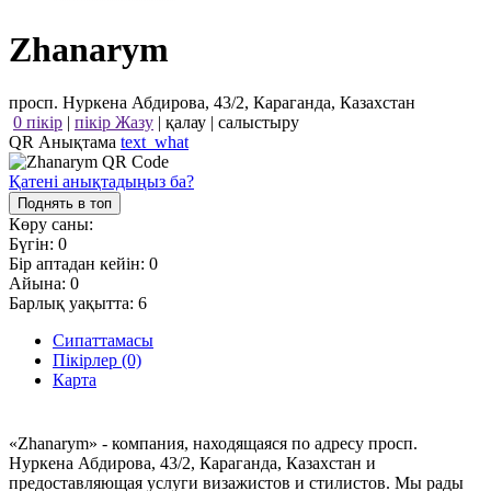
Zhanarym
просп. Нуркена Абдирова, 43/2, Караганда, Казахстан
0 пікір
|
пікір Жазу
|
қалау
|
салыстыру
QR Анықтама
text_what
Қатені анықтадыңыз ба?
Поднять в топ
Көру саны:
Бүгін:
0
Бір аптадан кейін:
0
Айына:
0
Барлық уақытта:
6
Сипаттамасы
Пікірлер (0)
Карта
«Zhanarym» - компания, находящаяся по адресу просп.
Нуркена Абдирова, 43/2, Караганда, Казахстан и
предоставляющая услуги визажистов и стилистов. Мы рады