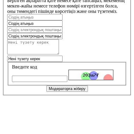
Берілген ақпаратта қате немесе қате тапсаңыз, мекеменің
мекен-жайы немесе телефон нөмірі өзгертілген болса,
оны төмендегі пішінде көрсетіңіз және оны түзетеміз.
Введите код
Модераторға жіберу