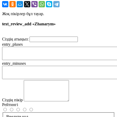
Жоқ пікірлер бұл тауар.
text_review_add «Zhanarym»
Сіздің атыңыз:
entry_pluses
entry_minuses
Сіздің пікір
Рейтингі
Введите код