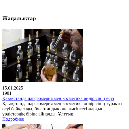
Жаңалықтар
15.01.2025
1981
Қазақстанда парфюмерия мен косметика өндірісінің өсуі
Қазақстанда парфюмерия мен косметика өндірісінің тұрақты
өсуі байқалады, бұл отандық өнеркәсіптегі жарқын
үрдістердің біріне айналды. Ұлттық
Подробнее