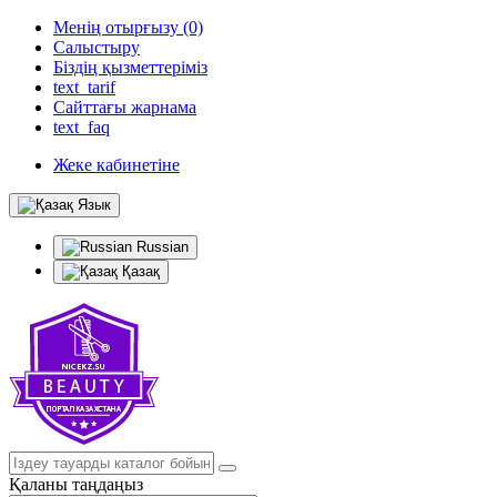
Менің отырғызу (0)
Салыстыру
Біздің қызметтеріміз
text_tarif
Сайттағы жарнама
text_faq
Жеке кабинетіне
Язык
Russian
Қазақ
Қаланы таңдаңыз