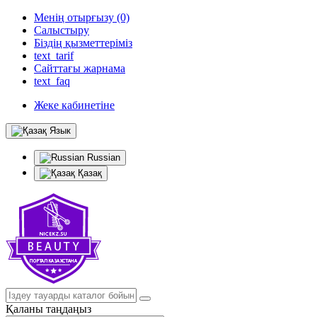
Менің отырғызу (0)
Салыстыру
Біздің қызметтеріміз
text_tarif
Сайттағы жарнама
text_faq
Жеке кабинетіне
Язык
Russian
Қазақ
Қаланы таңдаңыз