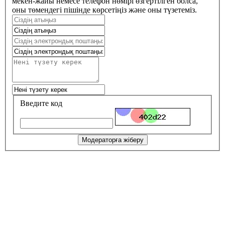
мекен-жайы немесе телефон нөмірі өзгертілген болса,
оны төмендегі пішінде көрсетіңіз және оны түзетеміз.
Введите код
Модераторға жіберу