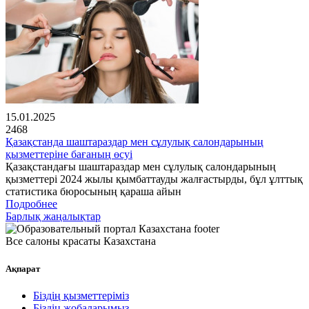
15.01.2025
2468
Қазақстанда шаштараздар мен сұлулық салондарының
қызметтеріне бағаның өсуі
Қазақстандағы шаштараздар мен сұлулық салондарының
қызметтері 2024 жылы қымбаттауды жалғастырды, бұл ұлттық
статистика бюросының қараша айын
Подробнее
Барлық жаңалықтар
Все салоны красаты Казахстана
Ақпарат
Біздің қызметтеріміз
Біздің жобаларымыз