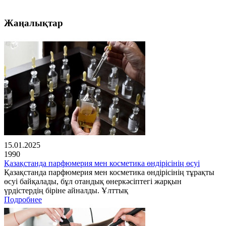
Жаңалықтар
15.01.2025
1990
Қазақстанда парфюмерия мен косметика өндірісінің өсуі
Қазақстанда парфюмерия мен косметика өндірісінің тұрақты
өсуі байқалады, бұл отандық өнеркәсіптегі жарқын
үрдістердің біріне айналды. Ұлттық
Подробнее