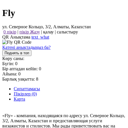
Fly
ул. Северное Кольцо, 3/2, Алматы, Казахстан
0 пікір
|
пікір Жазу
|
қалау
|
салыстыру
QR Анықтама
text_what
Қатені анықтадыңыз ба?
Поднять в топ
Көру саны:
Бүгін:
0
Бір аптадан кейін:
0
Айына:
0
Барлық уақытта:
8
Сипаттамасы
Пікірлер (0)
Карта
«Fly» - компания, находящаяся по адресу ул. Северное Кольцо,
3/2, Алматы, Казахстан и предоставляющая услуги
визажистов и стилистов. Мы рады приветствовать вас на