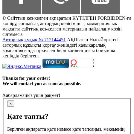
© Сайттың кез-келген ақпаратын КҮТІЛГЕН FORBIDDEN-ға
көшіру, сондай-ақ автордың келісімінсіз, коммерциялық
мақсатта сайттың кез-келген материалын пайдалану көзін
сілтемесіз.
Авторлық құқық № 712144451
АҚШ-тың Нью-Йорктегі
авторлық құқықты қорғау жөніндегі халықаралық
компаниясында тіркелген Берн конвенциясы бойынша
кепілдік берілген.
Thanks for your order!
We will contact you as soon as possible.
Хабарламаңыз үшін рақмет!
×
Қате тапты?
Берілген ақпаратта қате немесе қате тапсаңыз, мекеменің