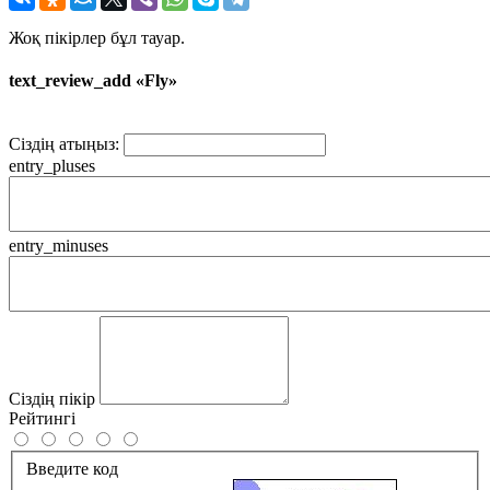
Жоқ пікірлер бұл тауар.
text_review_add «Fly»
Сіздің атыңыз:
entry_pluses
entry_minuses
Сіздің пікір
Рейтингі
Введите код