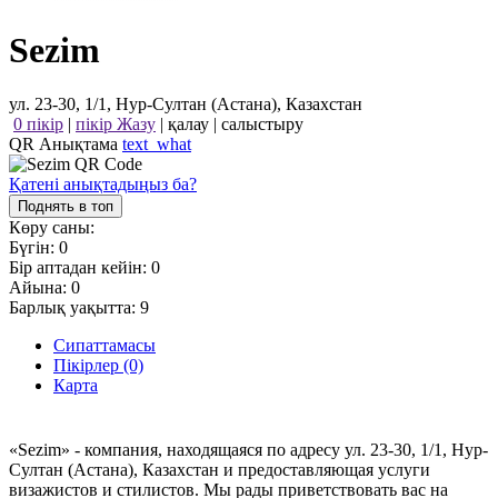
Sezim
ул. 23-30, 1/1, Нур-Султан (Астана), Казахстан
0 пікір
|
пікір Жазу
|
қалау
|
салыстыру
QR Анықтама
text_what
Қатені анықтадыңыз ба?
Поднять в топ
Көру саны:
Бүгін:
0
Бір аптадан кейін:
0
Айына:
0
Барлық уақытта:
9
Сипаттамасы
Пікірлер (0)
Карта
«Sezim» - компания, находящаяся по адресу ул. 23-30, 1/1, Нур-
Султан (Астана), Казахстан и предоставляющая услуги
визажистов и стилистов. Мы рады приветствовать вас на