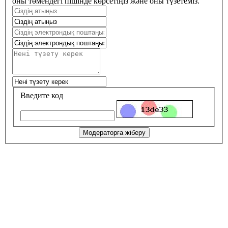
оны төмендегі пішінде көрсетіңіз және оны түзетеміз.
Введите код
Модераторға жіберу