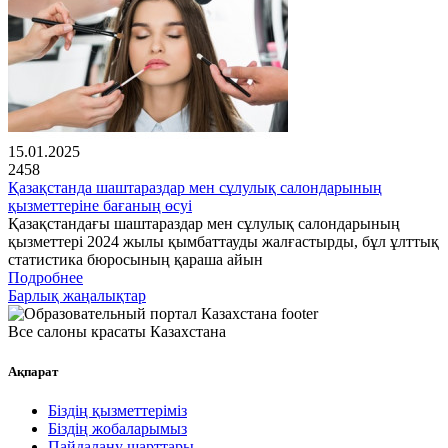
15.01.2025
2458
Қазақстанда шаштараздар мен сұлулық салондарының
қызметтеріне бағаның өсуі
Қазақстандағы шаштараздар мен сұлулық салондарының
қызметтері 2024 жылы қымбаттауды жалғастырды, бұл ұлттық
статистика бюросының қараша айын
Подробнее
Барлық жаңалықтар
Все салоны красаты Казахстана
Ақпарат
Біздің қызметтеріміз
Біздің жобаларымыз
Пайдалану шарттары