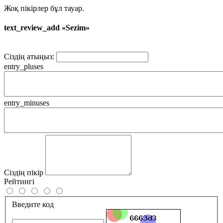
Жоқ пікірлер бұл тауар.
text_review_add «Sezim»
Сіздің атыңыз:
entry_pluses
entry_minuses
Сіздің пікір
Рейтингі
Введите код