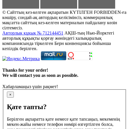
© Сайттың кез-келген ақпаратын КҮТІЛГЕН FORBIDDEN-ға
көшіру, сондай-ақ автордың келісімінсіз, коммерциялық
мақсатта сайттың кез-келген материалын пайдалану көзін
сілтемесіз.
Авторлық құқық № 712144451
АҚШ-тың Нью-Йорктегі
авторлық құқықты қорғау жөніндегі халықаралық
компаниясында тіркелген Берн конвенциясы бойынша
кепілдік берілген.
Thanks for your order!
We will contact you as soon as possible.
Хабарламаңыз үшін рақмет!
×
Қате тапты?
Берілген ақпаратта қате немесе қате тапсаңыз, мекеменің
мекен-жайы немесе телефон нөмірі өзгертілген болса,