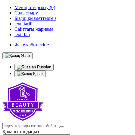
Менің отырғызу (0)
Салыстыру
Біздің қызметтеріміз
text_tarif
Сайттағы жарнама
text_faq
Жеке кабинетіне
Язык
Russian
Қазақ
Қаланы таңдаңыз