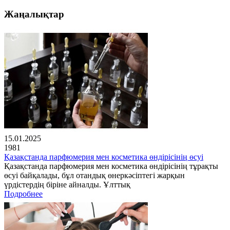
Жаңалықтар
15.01.2025
1981
Қазақстанда парфюмерия мен косметика өндірісінің өсуі
Қазақстанда парфюмерия мен косметика өндірісінің тұрақты
өсуі байқалады, бұл отандық өнеркәсіптегі жарқын
үрдістердің біріне айналды. Ұлттық
Подробнее