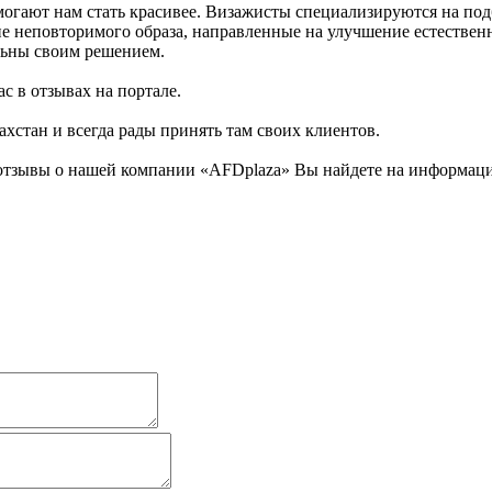
огают нам стать красивее. Визажисты специализируются на под
ние неповторимого образа, направленные на улучшение естестве
льны своим решением.
с в отзывах на портале.
ахстан и всегда рады принять там своих клиентов.
отзывы о нашей компании «AFDplaza» Вы найдете на информацио