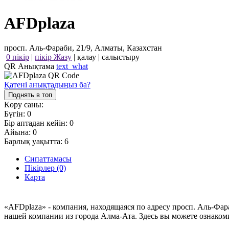
AFDplaza
просп. Аль-Фараби, 21/9, Алматы, Казахстан
0 пікір
|
пікір Жазу
|
қалау
|
салыстыру
QR Анықтама
text_what
Қатені анықтадыңыз ба?
Поднять в топ
Көру саны:
Бүгін:
0
Бір аптадан кейін:
0
Айына:
0
Барлық уақытта:
6
Сипаттамасы
Пікірлер (0)
Карта
«AFDplaza» - компания, находящаяся по адресу просп. Аль-Фар
нашей компании из города Алма-Ата. Здесь вы можете ознако