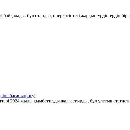
і байқалады, бұл отандық өнеркәсіптегі жарқын үрдістердің бір
ріне бағаның өсуі
ттері 2024 жылы қымбаттауды жалғастырды, бұл ұлттық статис