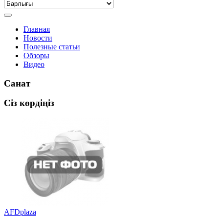
Главная
Новости
Полезные статьи
Обзоры
Видео
Санат
Сіз көрдіңіз
AFDplaza