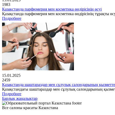
1983
Қазақстанда парфюмерия мен косметика өндірісінің өсуі
Қазақстанда парфюмерия мен косметика өндірісінің тұрақты өсу
Подробнее
15.01.2025
2459
Қазақстанда шаштараздар мен сұлулық салондарының қызметте
Қазақстандағы шаштараздар мен сұлулық салондарының қызме
Подробнее
Барлық жаңалықтар
Все салоны красаты Казахстана