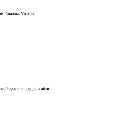
іне айналды. Ұлттық
тика бюросының қараша айын