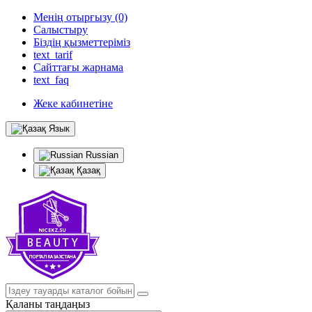
Менің отырғызу (0)
Салыстыру
Біздің қызметтеріміз
text_tarif
Сайттағы жарнама
text_faq
Жеке кабинетіне
Язык
Russian
Қазақ
Қаланы таңдаңыз