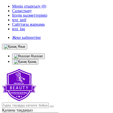
Менің отырғызу (0)
Салыстыру
Біздің қызметтеріміз
text_tarif
Сайттағы жарнама
text_faq
Жеке кабинетіне
Язык
Russian
Қазақ
Қаланы таңдаңыз