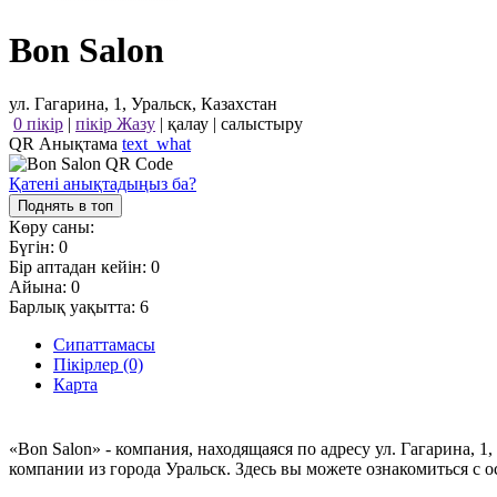
Bon Salon
ул. Гагарина, 1, Уральск, Казахстан
0 пікір
|
пікір Жазу
|
қалау
|
салыстыру
QR Анықтама
text_what
Қатені анықтадыңыз ба?
Поднять в топ
Көру саны:
Бүгін:
0
Бір аптадан кейін:
0
Айына:
0
Барлық уақытта:
6
Сипаттамасы
Пікірлер (0)
Карта
«Bon Salon» - компания, находящаяся по адресу ул. Гагарина, 
компании из города Уральск. Здесь вы можете ознакомиться с