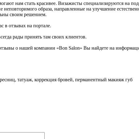
огают нам стать красивее. Визажисты специализируются на под
ие неповторимого образа, направленные на улучшение естествен
льны своим решением.
с в отзывах на портале.
всегда рады принять там своих клиентов.
тзывы о нашей компании «Bon Salon» Вы найдете на информацио
 ресниц, татуаж, коррекция бровей, перманентный макияж губ