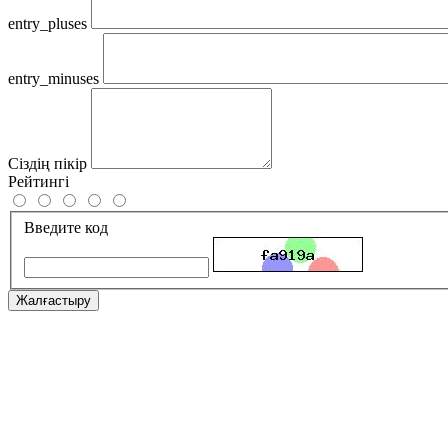
entry_pluses
entry_minuses
Сіздің пікір
Рейтингі
Введите код
Жалғастыру