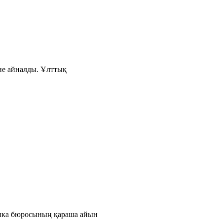
іне айналды. Ұлттық
тика бюросының қараша айын