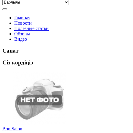
Главная
Новости
Полезные статьи
Обзоры
Видео
Санат
Сіз көрдіңіз
Bon Salon