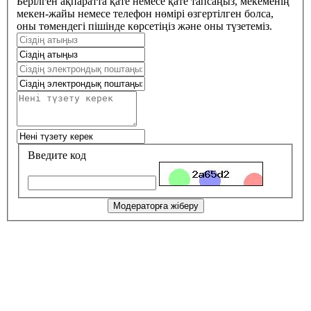
Берілген ақпаратта қате немесе қате тапсаңыз, мекеменің
мекен-жайы немесе телефон нөмірі өзгертілген болса,
оны төмендегі пішінде көрсетіңіз және оны түзетеміз.
Введите код
Модераторға жіберу