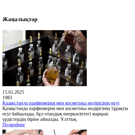
Жаңалықтар
15.01.2025
1983
Қазақстанда парфюмерия мен косметика өндірісінің өсуі
Қазақстанда парфюмерия мен косметика өндірісінің тұрақты
өсуі байқалады, бұл отандық өнеркәсіптегі жарқын
үрдістердің біріне айналды. Ұлттық
Подробнее