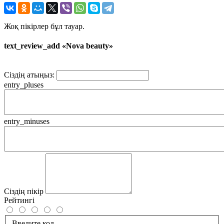
Жоқ пікірлер бұл тауар.
text_review_add «Nova beauty»
Сіздің атыңыз:
entry_pluses
entry_minuses
Сіздің пікір
Рейтингі
Введите код