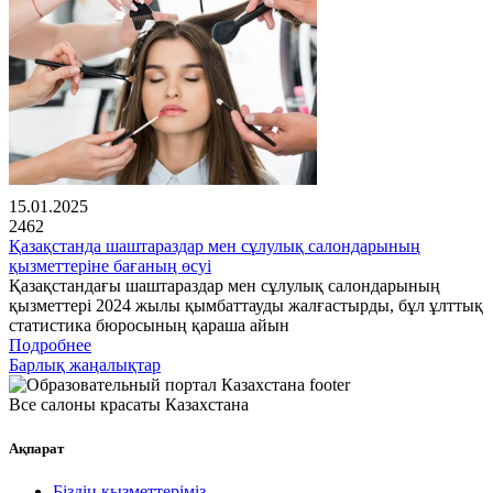
15.01.2025
2462
Қазақстанда шаштараздар мен сұлулық салондарының
қызметтеріне бағаның өсуі
Қазақстандағы шаштараздар мен сұлулық салондарының
қызметтері 2024 жылы қымбаттауды жалғастырды, бұл ұлттық
статистика бюросының қараша айын
Подробнее
Барлық жаңалықтар
Все салоны красаты Казахстана
Ақпарат
Біздің қызметтеріміз