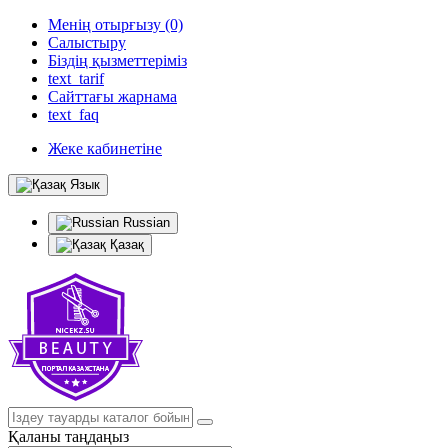
Менің отырғызу (0)
Салыстыру
Біздің қызметтеріміз
text_tarif
Сайттағы жарнама
text_faq
Жеке кабинетіне
Язык
Russian
Қазақ
Қаланы таңдаңыз