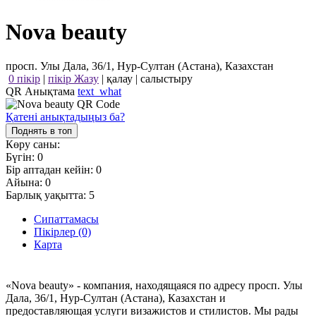
Nova beauty
просп. Улы Дала, 36/1, Нур-Султан (Астана), Казахстан
0 пікір
|
пікір Жазу
|
қалау
|
салыстыру
QR Анықтама
text_what
Қатені анықтадыңыз ба?
Поднять в топ
Көру саны:
Бүгін:
0
Бір аптадан кейін:
0
Айына:
0
Барлық уақытта:
5
Сипаттамасы
Пікірлер (0)
Карта
«Nova beauty» - компания, находящаяся по адресу просп. Улы
Дала, 36/1, Нур-Султан (Астана), Казахстан и
предоставляющая услуги визажистов и стилистов. Мы рады