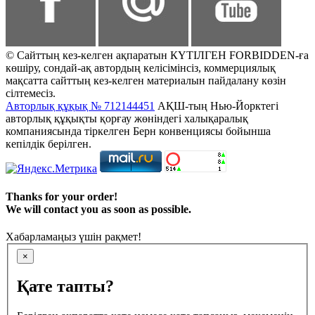
© Сайттың кез-келген ақпаратын КҮТІЛГЕН FORBIDDEN-ға
көшіру, сондай-ақ автордың келісімінсіз, коммерциялық
мақсатта сайттың кез-келген материалын пайдалану көзін
сілтемесіз.
Авторлық құқық № 712144451
АҚШ-тың Нью-Йорктегі
авторлық құқықты қорғау жөніндегі халықаралық
компаниясында тіркелген Берн конвенциясы бойынша
кепілдік берілген.
Thanks for your order!
We will contact you as soon as possible.
Хабарламаңыз үшін рақмет!
×
Қате тапты?