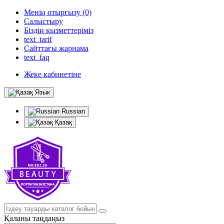
Менің отырғызу (0)
Салыстыру
Біздің қызметтеріміз
text_tarif
Сайттағы жарнама
text_faq
Жеке кабинетіне
Язык
Russian
Қазақ
Қаланы таңдаңыз