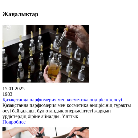
Жаңалықтар
15.01.2025
1983
Қазақстанда парфюмерия мен косметика өндірісінің өсуі
Қазақстанда парфюмерия мен косметика өндірісінің тұрақты
өсуі байқалады, бұл отандық өнеркәсіптегі жарқын
үрдістердің біріне айналды. Ұлттық
Подробнее