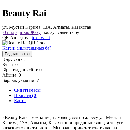
Beauty Rai
ул. Мустай Карима, 13А, Алматы, Казахстан
0 пікір
|
пікір Жазу
|
қалау
|
салыстыру
QR Анықтама
text_what
Қатені анықтадыңыз ба?
Поднять в топ
Көру саны:
Бүгін:
0
Бір аптадан кейін:
0
Айына:
0
Барлық уақытта:
7
Сипаттамасы
Пікірлер (0)
Карта
«Beauty Rai» - компания, находящаяся по адресу ул. Мустай
Карима, 13А, Алматы, Казахстан и предоставляющая услуги
визажистов и стилистов. Мы рады приветствовать вас на