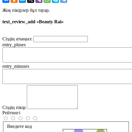
Жоқ пікірлер бұл тауар.
text_review_add «Beauty Rai»
Сіздің атыңыз:
entry_pluses
entry_minuses
Сіздің пікір
Рейтингі
Введите код