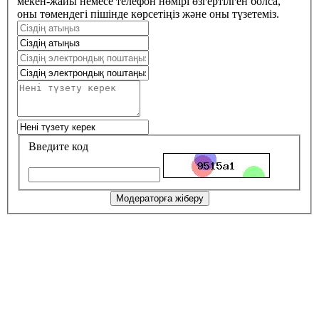
мекен-жайы немесе телефон нөмірі өзгертілген болса,
оны төмендегі пішінде көрсетіңіз және оны түзетеміз.
Введите код
Модераторға жіберу