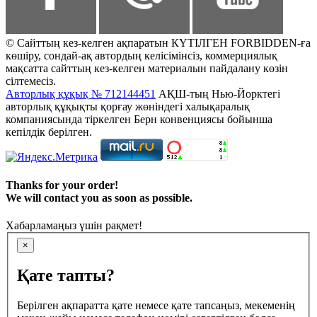
© Сайттың кез-келген ақпаратын КҮТІЛГЕН FORBIDDEN-ға
көшіру, сондай-ақ автордың келісімінсіз, коммерциялық
мақсатта сайттың кез-келген материалын пайдалану көзін
сілтемесіз.
Авторлық құқық № 712144451
АҚШ-тың Нью-Йорктегі
авторлық құқықты қорғау жөніндегі халықаралық
компаниясында тіркелген Берн конвенциясы бойынша
кепілдік берілген.
Thanks for your order!
We will contact you as soon as possible.
Хабарламаңыз үшін рақмет!
×
Қате тапты?
Берілген ақпаратта қате немесе қате тапсаңыз, мекеменің