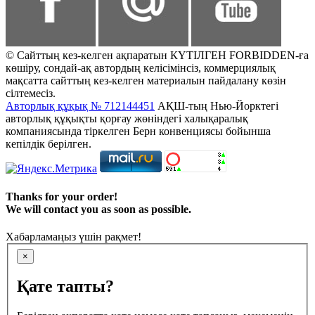
© Сайттың кез-келген ақпаратын КҮТІЛГЕН FORBIDDEN-ға
көшіру, сондай-ақ автордың келісімінсіз, коммерциялық
мақсатта сайттың кез-келген материалын пайдалану көзін
сілтемесіз.
Авторлық құқық № 712144451
АҚШ-тың Нью-Йорктегі
авторлық құқықты қорғау жөніндегі халықаралық
компаниясында тіркелген Берн конвенциясы бойынша
кепілдік берілген.
Thanks for your order!
We will contact you as soon as possible.
Хабарламаңыз үшін рақмет!
×
Қате тапты?