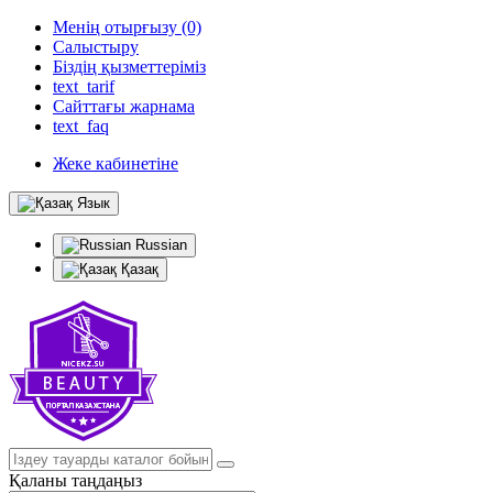
Менің отырғызу (0)
Салыстыру
Біздің қызметтеріміз
text_tarif
Сайттағы жарнама
text_faq
Жеке кабинетіне
Язык
Russian
Қазақ
Қаланы таңдаңыз