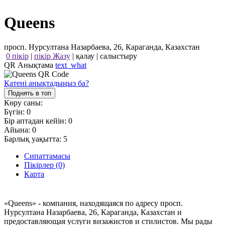
Queens
просп. Нурсултана Назарбаева, 26, Караганда, Казахстан
0 пікір
|
пікір Жазу
|
қалау
|
салыстыру
QR Анықтама
text_what
Қатені анықтадыңыз ба?
Поднять в топ
Көру саны:
Бүгін:
0
Бір аптадан кейін:
0
Айына:
0
Барлық уақытта:
5
Сипаттамасы
Пікірлер (0)
Карта
«Queens» - компания, находящаяся по адресу просп.
Нурсултана Назарбаева, 26, Караганда, Казахстан и
предоставляющая услуги визажистов и стилистов. Мы рады