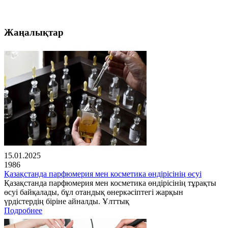
Жаңалықтар
15.01.2025
1986
Қазақстанда парфюмерия мен косметика өндірісінің өсуі
Қазақстанда парфюмерия мен косметика өндірісінің тұрақты
өсуі байқалады, бұл отандық өнеркәсіптегі жарқын
үрдістердің біріне айналды. Ұлттық
Подробнее