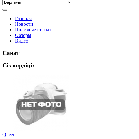
Главная
Новости
Полезные статьи
Обзоры
Видео
Санат
Сіз көрдіңіз
Queens