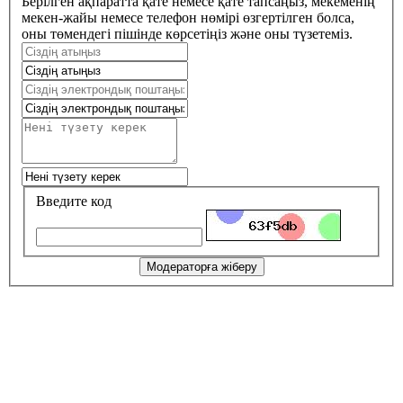
Берілген ақпаратта қате немесе қате тапсаңыз, мекеменің
мекен-жайы немесе телефон нөмірі өзгертілген болса,
оны төмендегі пішінде көрсетіңіз және оны түзетеміз.
Введите код
Модераторға жіберу