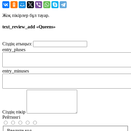
Жоқ пікірлер бұл тауар.
text_review_add «Queens»
Сіздің атыңыз:
entry_pluses
entry_minuses
Сіздің пікір
Рейтингі
Введите код