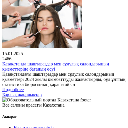
15.01.2025
2466
Қазақстанда шаштараздар мен сұлулық салондарының
қызметтеріне бағаның өсуі
Қазақстандағы шаштараздар мен сұлулық салондарының
қызметтері 2024 жылы қымбаттауды жалғастырды, бұл ұлттық
статистика бюросының қараша айын
Подробнее
Барлық жаңалықтар
Все салоны красаты Казахстана
Ақпарат
Біздің қызметтеріміз