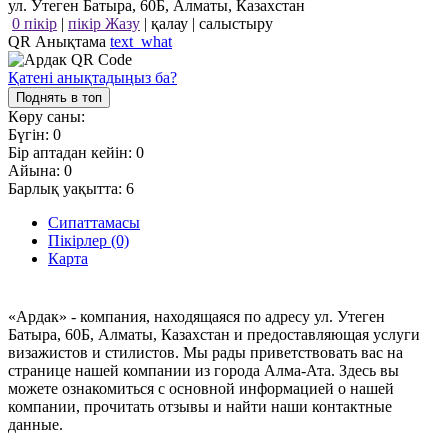
ул. Утеген Батыра, 60Б, Алматы, Казахстан
0 пікір
|
пікір Жазу
|
қалау
|
салыстыру
QR Анықтама
text_what
Қатені анықтадыңыз ба?
Поднять в топ
Көру саны:
Бүгін:
0
Бір аптадан кейін:
0
Айына:
0
Барлық уақытта:
6
Сипаттамасы
Пікірлер (0)
Карта
«Ардак» - компания, находящаяся по адресу ул. Утеген
Батыра, 60Б, Алматы, Казахстан и предоставляющая услуги
визажистов и стилистов. Мы рады приветствовать вас на
странице нашей компании из города Алма-Ата. Здесь вы
можете ознакомиться с основной информацией о нашей
компании, прочитать отзывы и найти наши контактные
данные.