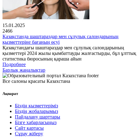
15.01.2025
2466
Қазақстанда шаштараздар мен сұлулық салондарының
қызметтеріне бағаның өсуі
Қазақстандағы шаштараздар мен сұлулық салондарының
қызметтері 2024 жылы қымбаттауды жалғастырды, бұл ұлттық
статистика бюросының қараша айын
Подробнее
Барлық жаңалықтар
Все салоны красаты Казахстана
Ақпарат
Біздің қызметтеріміз
Біздің жобаларымыз
Пайдалану шарттары
Бізге хабарласыңыз
Сайт картасы
Сұрау жіберу