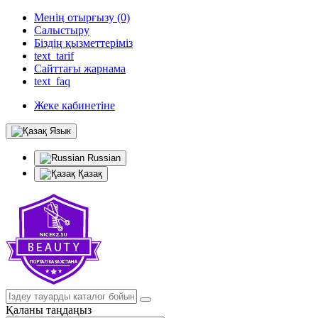
Менің отырғызу (0)
Салыстыру
Біздің қызметтеріміз
text_tarif
Сайттағы жарнама
text_faq
Жеке кабинетіне
Язык
Russian
Қазақ
Қаланы таңдаңыз