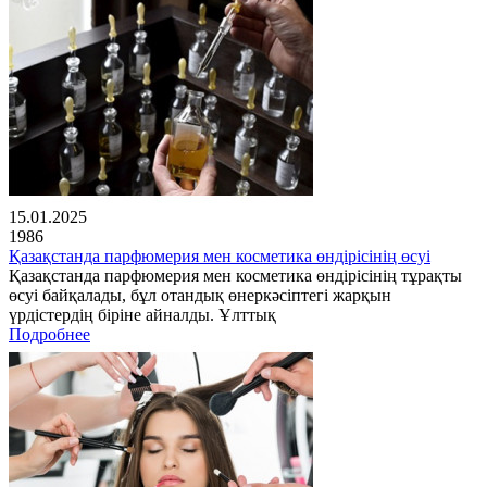
15.01.2025
1986
Қазақстанда парфюмерия мен косметика өндірісінің өсуі
Қазақстанда парфюмерия мен косметика өндірісінің тұрақты
өсуі байқалады, бұл отандық өнеркәсіптегі жарқын
үрдістердің біріне айналды. Ұлттық
Подробнее