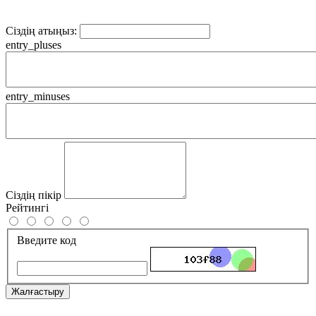
Сіздің атыңыз:
entry_pluses
entry_minuses
Сіздің пікір
Рейтингі
Введите код
Жалғастыру