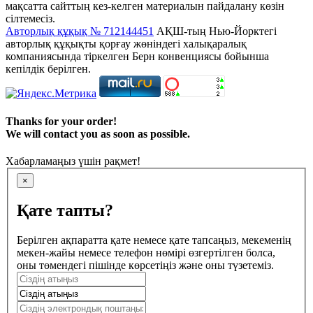
мақсатта сайттың кез-келген материалын пайдалану көзін
сілтемесіз.
Авторлық құқық № 712144451
АҚШ-тың Нью-Йорктегі
авторлық құқықты қорғау жөніндегі халықаралық
компаниясында тіркелген Берн конвенциясы бойынша
кепілдік берілген.
Thanks for your order!
We will contact you as soon as possible.
Хабарламаңыз үшін рақмет!
×
Қате тапты?
Берілген ақпаратта қате немесе қате тапсаңыз, мекеменің
мекен-жайы немесе телефон нөмірі өзгертілген болса,
оны төмендегі пішінде көрсетіңіз және оны түзетеміз.