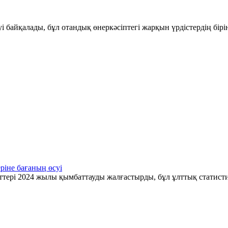
і байқалады, бұл отандық өнеркәсіптегі жарқын үрдістердің бір
ріне бағаның өсуі
ттері 2024 жылы қымбаттауды жалғастырды, бұл ұлттық статис