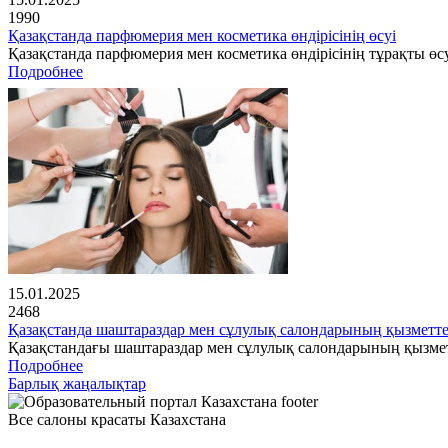
1990
Қазақстанда парфюмерия мен косметика өндірісінің өсуі
Қазақстанда парфюмерия мен косметика өндірісінің тұрақты өсу
Подробнее
15.01.2025
2468
Қазақстанда шаштараздар мен сұлулық салондарының қызметте
Қазақстандағы шаштараздар мен сұлулық салондарының қызме
Подробнее
Барлық жаңалықтар
Все салоны красаты Казахстана