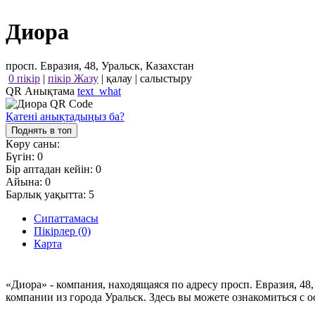
Диора
просп. Евразия, 48, Уральск, Казахстан
0 пікір
|
пікір Жазу
|
қалау
|
салыстыру
QR Анықтама
text_what
Қатені анықтадыңыз ба?
Поднять в топ
Көру саны:
Бүгін:
0
Бір аптадан кейін:
0
Айына:
0
Барлық уақытта:
5
Сипаттамасы
Пікірлер (0)
Карта
«Диора» - компания, находящаяся по адресу просп. Евразия, 4
компании из города Уральск. Здесь вы можете ознакомиться с