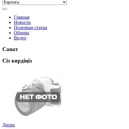
Главная
Новости
Полезные статьи
Обзоры
Видео
Санат
Сіз көрдіңіз
Диора