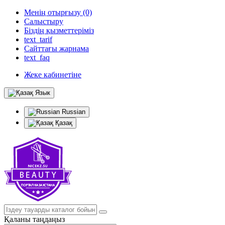
Менің отырғызу (0)
Салыстыру
Біздің қызметтеріміз
text_tarif
Сайттағы жарнама
text_faq
Жеке кабинетіне
Язык
Russian
Қазақ
Қаланы таңдаңыз