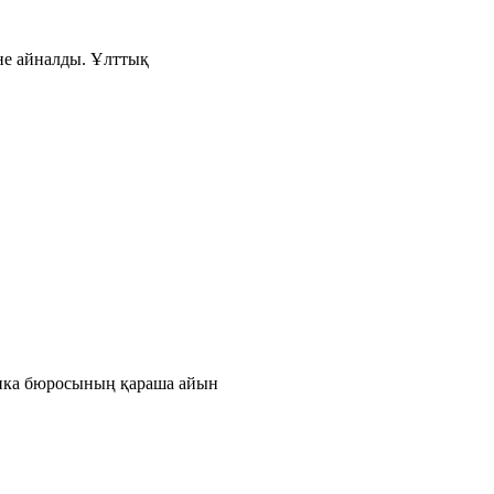
іне айналды. Ұлттық
тика бюросының қараша айын