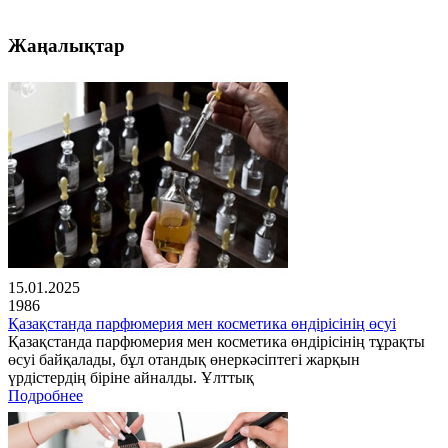
Жаңалықтар
15.01.2025
1986
Қазақстанда парфюмерия мен косметика өндірісінің өсуі
Қазақстанда парфюмерия мен косметика өндірісінің тұрақты
өсуі байқалады, бұл отандық өнеркәсіптегі жарқын
үрдістердің біріне айналды. Ұлттық
Подробнее