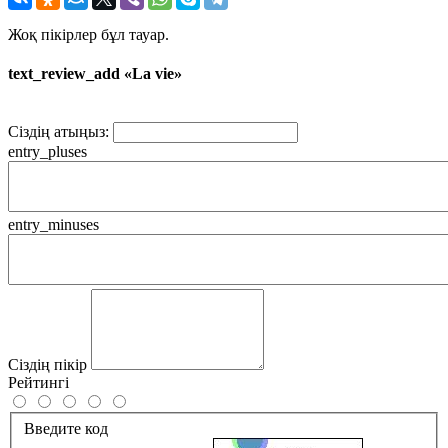
Жоқ пікірлер бұл тауар.
text_review_add «La vie»
Сіздің атыңыз:
entry_pluses
entry_minuses
Сіздің пікір
Рейтингі
Введите код