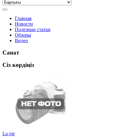
Главная
Новости
Полезные статьи
Обзоры
Видео
Санат
Сіз көрдіңіз
La vie