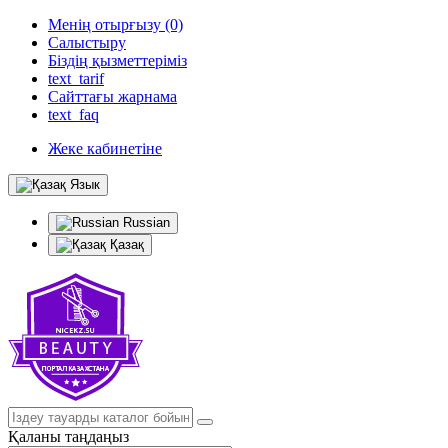
Менің отырғызу (0)
Салыстыру
Біздің қызметтеріміз
text_tarif
Сайттағы жарнама
text_faq
Жеке кабинетіне
Язык
Russian
Қазақ
Қаланы таңдаңыз