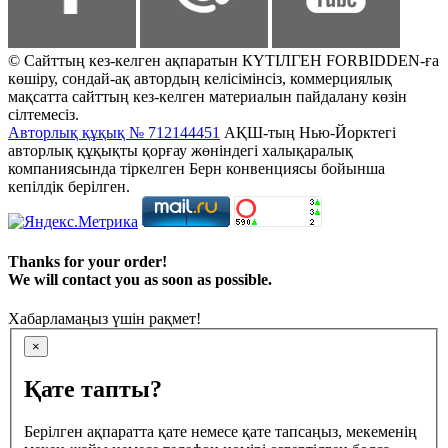
© Сайттың кез-келген ақпаратын КҮТІЛГЕН FORBIDDEN-ға
көшіру, сондай-ақ автордың келісімінсіз, коммерциялық
мақсатта сайттың кез-келген материалын пайдалану көзін
сілтемесіз.
Авторлық құқық № 712144451
АҚШ-тың Нью-Йорктегі
авторлық құқықты қорғау жөніндегі халықаралық
компаниясында тіркелген Берн конвенциясы бойынша
кепілдік берілген.
Thanks for your order!
We will contact you as soon as possible.
Хабарламаңыз үшін рақмет!
×
Қате тапты?
Берілген ақпаратта қате немесе қате тапсаңыз, мекеменің