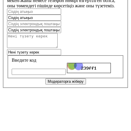
мекен-жайы немесе телефон нөмірі өзгертілген болса,
оны төмендегі пішінде көрсетіңіз және оны түзетеміз.
Введите код
Модераторға жіберу