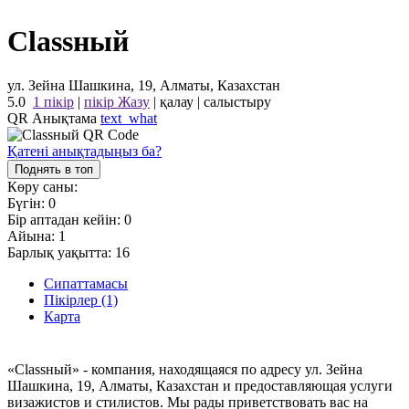
Classный
ул. Зейна Шашкина, 19, Алматы, Казахстан
5.0
1 пікір
|
пікір Жазу
|
қалау
|
салыстыру
QR Анықтама
text_what
Қатені анықтадыңыз ба?
Поднять в топ
Көру саны:
Бүгін:
0
Бір аптадан кейін:
0
Айына:
1
Барлық уақытта:
16
Сипаттамасы
Пікірлер (1)
Карта
«Classный» - компания, находящаяся по адресу ул. Зейна
Шашкина, 19, Алматы, Казахстан и предоставляющая услуги
визажистов и стилистов. Мы рады приветствовать вас на