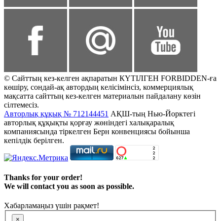
© Сайттың кез-келген ақпаратын КҮТІЛГЕН FORBIDDEN-ға
көшіру, сондай-ақ автордың келісімінсіз, коммерциялық
мақсатта сайттың кез-келген материалын пайдалану көзін
сілтемесіз.
Авторлық құқық № 712144451
АҚШ-тың Нью-Йорктегі
авторлық құқықты қорғау жөніндегі халықаралық
компаниясында тіркелген Берн конвенциясы бойынша
кепілдік берілген.
Thanks for your order!
We will contact you as soon as possible.
Хабарламаңыз үшін рақмет!
×