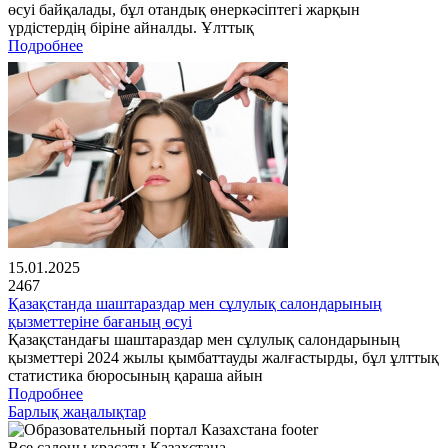
өсуі байқалады, бұл отандық өнеркәсіптегі жарқын
үрдістердің біріне айналды. Ұлттық
Подробнее
15.01.2025
2467
Қазақстанда шаштараздар мен сұлулық салондарының
қызметтеріне бағаның өсуі
Қазақстандағы шаштараздар мен сұлулық салондарының
қызметтері 2024 жылы қымбаттауды жалғастырды, бұл ұлттық
статистика бюросының қараша айын
Подробнее
Барлық жаңалықтар
Все салоны красаты Казахстана