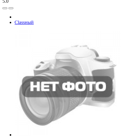
5.0
Classный