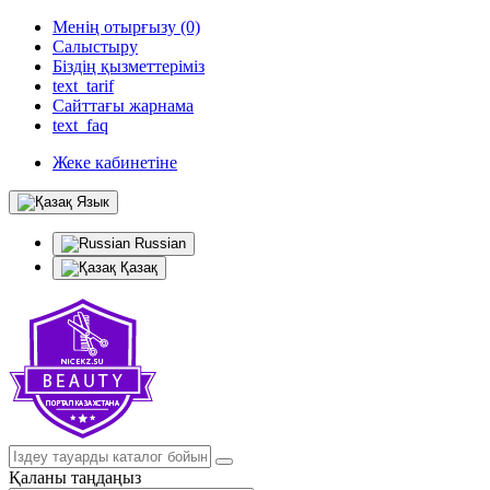
Менің отырғызу (0)
Салыстыру
Біздің қызметтеріміз
text_tarif
Сайттағы жарнама
text_faq
Жеке кабинетіне
Язык
Russian
Қазақ
Қаланы таңдаңыз