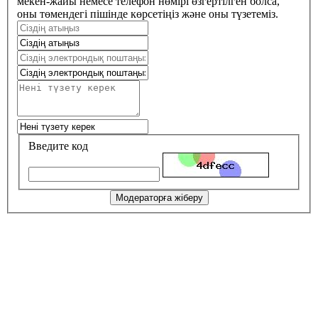
мекен-жайы немесе телефон нөмірі өзгертілген болса,
оны төмендегі пішінде көрсетіңіз және оны түзетеміз.
Введите код
Модераторға жіберу