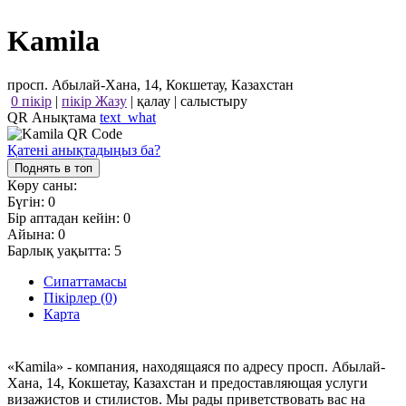
Kamila
просп. Абылай-Хана, 14, Кокшетау, Казахстан
0 пікір
|
пікір Жазу
|
қалау
|
салыстыру
QR Анықтама
text_what
Қатені анықтадыңыз ба?
Поднять в топ
Көру саны:
Бүгін:
0
Бір аптадан кейін:
0
Айына:
0
Барлық уақытта:
5
Сипаттамасы
Пікірлер (0)
Карта
«Kamila» - компания, находящаяся по адресу просп. Абылай-
Хана, 14, Кокшетау, Казахстан и предоставляющая услуги
визажистов и стилистов. Мы рады приветствовать вас на