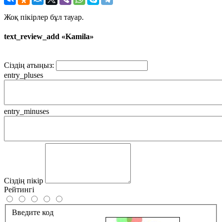
Жоқ пікірлер бұл тауар.
text_review_add «Kamila»
Сіздің атыңыз:
entry_pluses
entry_minuses
Сіздің пікір
Рейтингі
Введите код