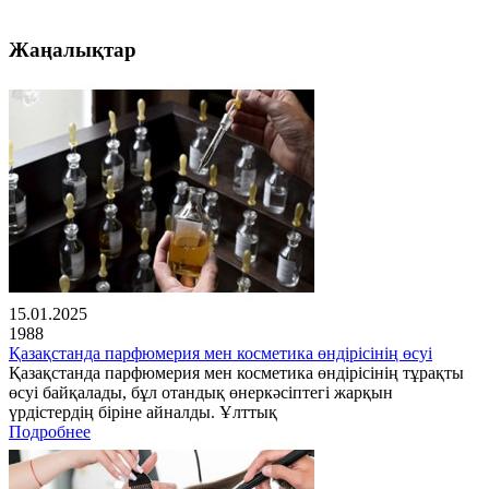
Жаңалықтар
15.01.2025
1988
Қазақстанда парфюмерия мен косметика өндірісінің өсуі
Қазақстанда парфюмерия мен косметика өндірісінің тұрақты
өсуі байқалады, бұл отандық өнеркәсіптегі жарқын
үрдістердің біріне айналды. Ұлттық
Подробнее