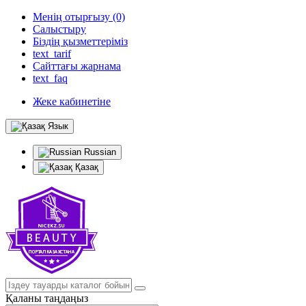
Менің отырғызу (0)
Салыстыру
Біздің қызметтеріміз
text_tarif
Сайттағы жарнама
text_faq
Жеке кабинетіне
Язык
Russian
Қазақ
Қаланы таңдаңыз