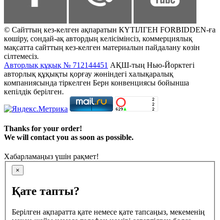
© Сайттың кез-келген ақпаратын КҮТІЛГЕН FORBIDDEN-ға
көшіру, сондай-ақ автордың келісімінсіз, коммерциялық
мақсатта сайттың кез-келген материалын пайдалану көзін
сілтемесіз.
Авторлық құқық № 712144451
АҚШ-тың Нью-Йорктегі
авторлық құқықты қорғау жөніндегі халықаралық
компаниясында тіркелген Берн конвенциясы бойынша
кепілдік берілген.
Thanks for your order!
We will contact you as soon as possible.
Хабарламаңыз үшін рақмет!
×
Қате тапты?
Берілген ақпаратта қате немесе қате тапсаңыз, мекеменің