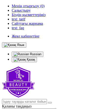
Менің отырғызу (0)
Салыстыру
Біздің қызметтеріміз
text_tarif
Сайттағы жарнама
text_faq
Жеке кабинетіне
Язык
Russian
Қазақ
Қаланы таңдаңыз