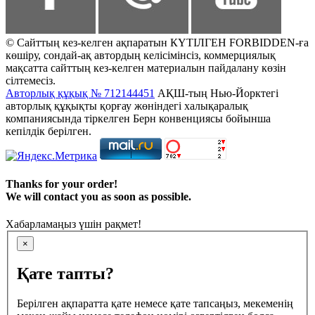
© Сайттың кез-келген ақпаратын КҮТІЛГЕН FORBIDDEN-ға
көшіру, сондай-ақ автордың келісімінсіз, коммерциялық
мақсатта сайттың кез-келген материалын пайдалану көзін
сілтемесіз.
Авторлық құқық № 712144451
АҚШ-тың Нью-Йорктегі
авторлық құқықты қорғау жөніндегі халықаралық
компаниясында тіркелген Берн конвенциясы бойынша
кепілдік берілген.
Thanks for your order!
We will contact you as soon as possible.
Хабарламаңыз үшін рақмет!
×
Қате тапты?
Берілген ақпаратта қате немесе қате тапсаңыз, мекеменің