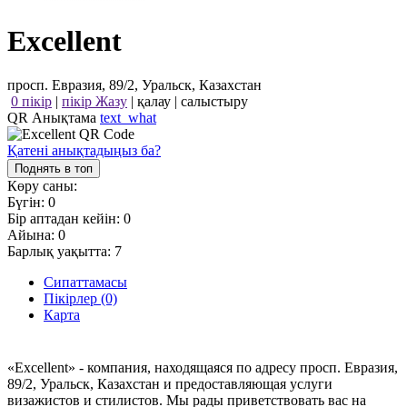
Excellent
просп. Евразия, 89/2, Уральск, Казахстан
0 пікір
|
пікір Жазу
|
қалау
|
салыстыру
QR Анықтама
text_what
Қатені анықтадыңыз ба?
Поднять в топ
Көру саны:
Бүгін:
0
Бір аптадан кейін:
0
Айына:
0
Барлық уақытта:
7
Сипаттамасы
Пікірлер (0)
Карта
«Excellent» - компания, находящаяся по адресу просп. Евразия,
89/2, Уральск, Казахстан и предоставляющая услуги
визажистов и стилистов. Мы рады приветствовать вас на