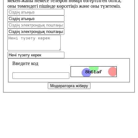
мекен-жайы немесе телефон нөмірі өзгертілген болса,
оны төмендегі пішінде көрсетіңіз және оны түзетеміз.
Введите код
Модераторға жіберу