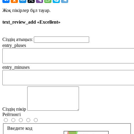
Жоқ пікірлер бұл тауар.
text_review_add «Excellent»
Сіздің атыңыз:
entry_pluses
entry_minuses
Сіздің пікір
Рейтингі
Введите код