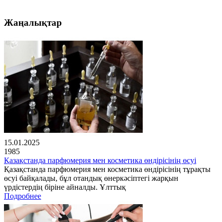
Жаңалықтар
15.01.2025
1985
Қазақстанда парфюмерия мен косметика өндірісінің өсуі
Қазақстанда парфюмерия мен косметика өндірісінің тұрақты
өсуі байқалады, бұл отандық өнеркәсіптегі жарқын
үрдістердің біріне айналды. Ұлттық
Подробнее