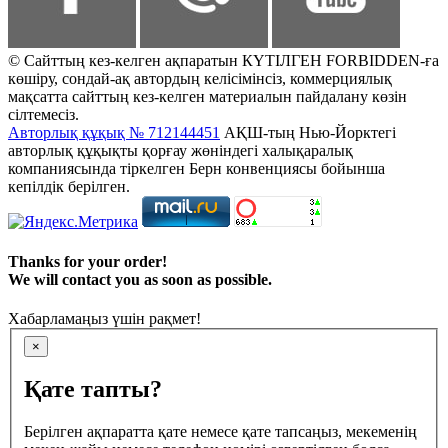
© Сайттың кез-келген ақпаратын КҮТІЛГЕН FORBIDDEN-ға
көшіру, сондай-ақ автордың келісімінсіз, коммерциялық
мақсатта сайттың кез-келген материалын пайдалану көзін
сілтемесіз.
Авторлық құқық № 712144451
АҚШ-тың Нью-Йорктегі
авторлық құқықты қорғау жөніндегі халықаралық
компаниясында тіркелген Берн конвенциясы бойынша
кепілдік берілген.
Thanks for your order!
We will contact you as soon as possible.
Хабарламаңыз үшін рақмет!
×
Қате тапты?
Берілген ақпаратта қате немесе қате тапсаңыз, мекеменің