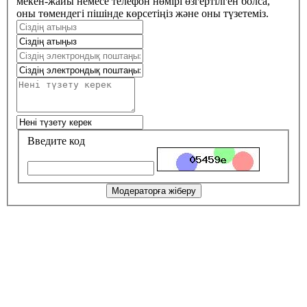
мекен-жайы немесе телефон нөмірі өзгертілген болса,
оны төмендегі пішінде көрсетіңіз және оны түзетеміз.
Введите код
Модераторға жіберу