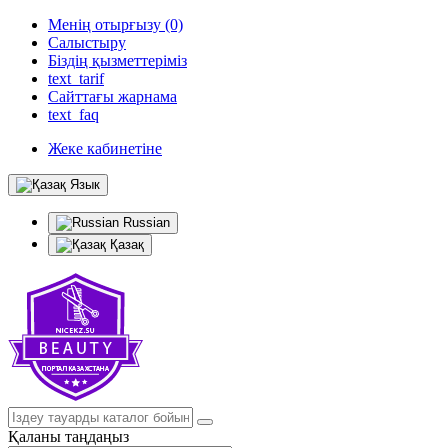
Менің отырғызу (0)
Салыстыру
Біздің қызметтеріміз
text_tarif
Сайттағы жарнама
text_faq
Жеке кабинетіне
Язык
Russian
Қазақ
Қаланы таңдаңыз