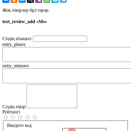
Жоқ пікірлер бұл тауар.
text_review_add «Ms»
Сіздің атыңыз:
entry_pluses
entry_minuses
Сіздің пікір
Рейтингі
Введите код