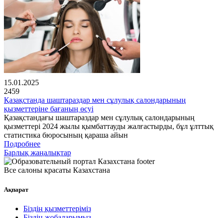
15.01.2025
2459
Қазақстанда шаштараздар мен сұлулық салондарының
қызметтеріне бағаның өсуі
Қазақстандағы шаштараздар мен сұлулық салондарының
қызметтері 2024 жылы қымбаттауды жалғастырды, бұл ұлттық
статистика бюросының қараша айын
Подробнее
Барлық жаңалықтар
Все салоны красаты Казахстана
Ақпарат
Біздің қызметтеріміз
Біздің жобаларымыз