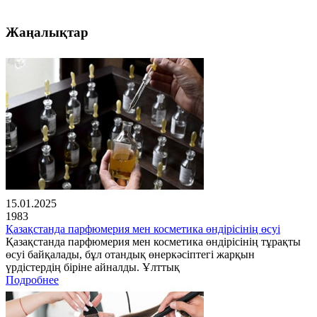
Жаңалықтар
15.01.2025
1983
Қазақстанда парфюмерия мен косметика өндірісінің өсуі
Қазақстанда парфюмерия мен косметика өндірісінің тұрақты
өсуі байқалады, бұл отандық өнеркәсіптегі жарқын
үрдістердің біріне айналды. Ұлттық
Подробнее