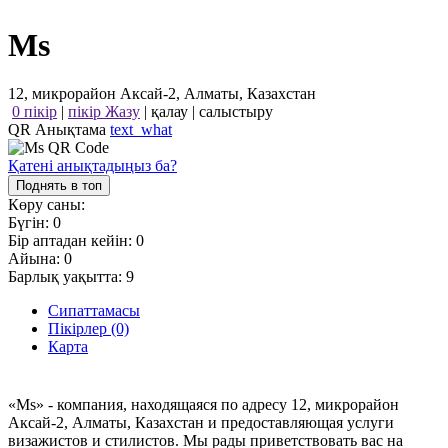
Ms
12, микрорайон Аксай-2, Алматы, Казахстан
0 пікір
|
пікір Жазу
|
қалау
|
салыстыру
QR Анықтама
text_what
Қатені анықтадыңыз ба?
Поднять в топ
Көру саны:
Бүгін:
0
Бір аптадан кейін:
0
Айына:
0
Барлық уақытта:
9
Сипаттамасы
Пікірлер (0)
Карта
«Ms» - компания, находящаяся по адресу 12, микрорайон
Аксай-2, Алматы, Казахстан и предоставляющая услуги
визажистов и стилистов. Мы рады приветствовать вас на