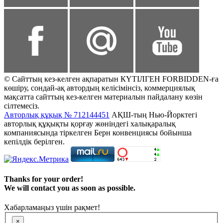
© Сайттың кез-келген ақпаратын КҮТІЛГЕН FORBIDDEN-ға
көшіру, сондай-ақ автордың келісімінсіз, коммерциялық
мақсатта сайттың кез-келген материалын пайдалану көзін
сілтемесіз.
Авторлық құқық № 712144451
АҚШ-тың Нью-Йорктегі
авторлық құқықты қорғау жөніндегі халықаралық
компаниясында тіркелген Берн конвенциясы бойынша
кепілдік берілген.
Thanks for your order!
We will contact you as soon as possible.
Хабарламаңыз үшін рақмет!
×