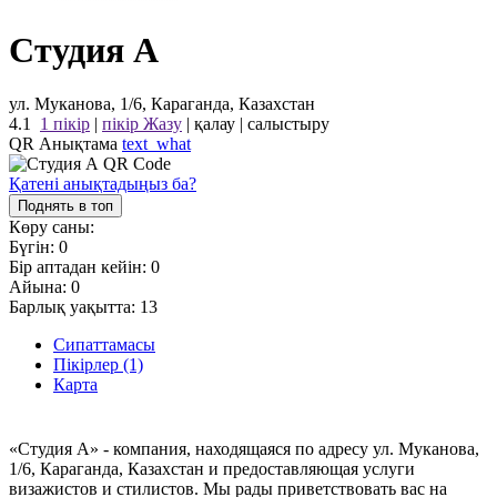
Студия А
ул. Муканова, 1/6, Караганда, Казахстан
4.1
1 пікір
|
пікір Жазу
|
қалау
|
салыстыру
QR Анықтама
text_what
Қатені анықтадыңыз ба?
Поднять в топ
Көру саны:
Бүгін:
0
Бір аптадан кейін:
0
Айына:
0
Барлық уақытта:
13
Сипаттамасы
Пікірлер (1)
Карта
«Студия А» - компания, находящаяся по адресу ул. Муканова,
1/6, Караганда, Казахстан и предоставляющая услуги
визажистов и стилистов. Мы рады приветствовать вас на