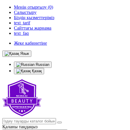
Менің отырғызу (0)
Салыстыру
Біздің қызметтеріміз
text_tarif
Сайттағы жарнама
text_faq
Жеке кабинетіне
Язык
Russian
Қазақ
Қаланы таңдаңыз