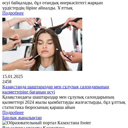
өсуі байқалады, бұл отандық өнеркәсіптегі жарқын
үрдістердің біріне айналды. Ұлттық
Подробнее
15.01.2025
2458
Қазақстанда шаштараздар мен сұлулық салондарының
қызметтеріне бағаның өсуі
Қазақстандағы шаштараздар мен сұлулық салондарының
қызметтері 2024 жылы қымбаттауды жалғастырды, бұл ұлттық
статистика бюросының қараша айын
Подробнее
Барлық жаңалықтар
Все салоны красаты Казахстана