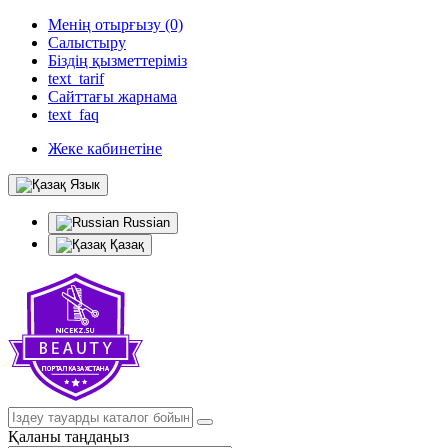
Менің отырғызу (0)
Салыстыру
Біздің қызметтеріміз
text_tarif
Сайттағы жарнама
text_faq
Жеке кабинетіне
Язык
Russian
Қазақ
Қаланы таңдаңыз