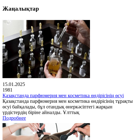
Жаңалықтар
15.01.2025
1981
Қазақстанда парфюмерия мен косметика өндірісінің өсуі
Қазақстанда парфюмерия мен косметика өндірісінің тұрақты
өсуі байқалады, бұл отандық өнеркәсіптегі жарқын
үрдістердің біріне айналды. Ұлттық
Подробнее