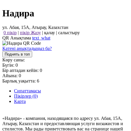
Надира
ул. Абая, 15А, Атырау, Казахстан
0 пікір
|
пікір Жазу
|
қалау
|
салыстыру
QR Анықтама
text_what
Қатені анықтадыңыз ба?
Поднять в топ
Көру саны:
Бүгін:
0
Бір аптадан кейін:
0
Айына:
0
Барлық уақытта:
6
Сипаттамасы
Пікірлер (0)
Карта
«Надира» - компания, находящаяся по адресу ул. Абая, 15А,
Атырау, Казахстан и предоставляющая услуги визажистов и
стилистов. Мы рады приветствовать вас на странице нашей