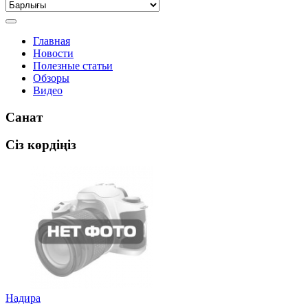
Главная
Новости
Полезные статьи
Обзоры
Видео
Санат
Сіз көрдіңіз
Надира