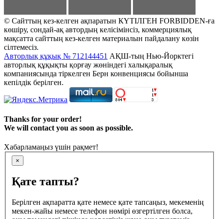
© Сайттың кез-келген ақпаратын КҮТІЛГЕН FORBIDDEN-ға
көшіру, сондай-ақ автордың келісімінсіз, коммерциялық
мақсатта сайттың кез-келген материалын пайдалану көзін
сілтемесіз.
Авторлық құқық № 712144451
АҚШ-тың Нью-Йорктегі
авторлық құқықты қорғау жөніндегі халықаралық
компаниясында тіркелген Берн конвенциясы бойынша
кепілдік берілген.
Thanks for your order!
We will contact you as soon as possible.
Хабарламаңыз үшін рақмет!
×
Қате тапты?
Берілген ақпаратта қате немесе қате тапсаңыз, мекеменің
мекен-жайы немесе телефон нөмірі өзгертілген болса,