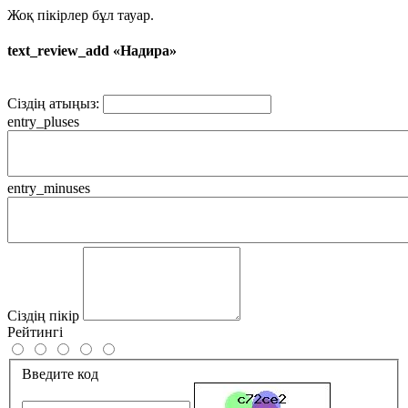
Жоқ пікірлер бұл тауар.
text_review_add «Надира»
Сіздің атыңыз:
entry_pluses
entry_minuses
Сіздің пікір
Рейтингі
Введите код