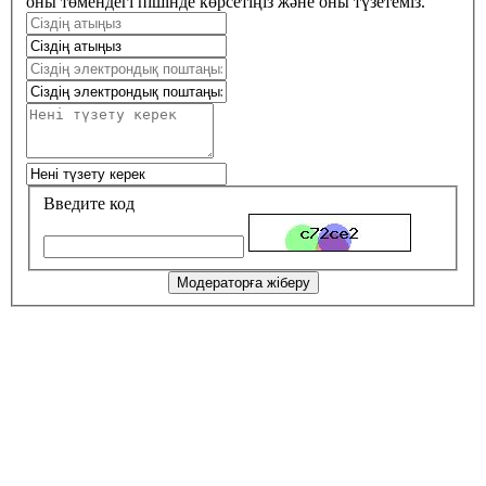
оны төмендегі пішінде көрсетіңіз және оны түзетеміз.
Введите код
Модераторға жіберу