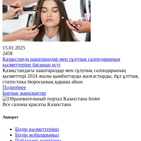
15.01.2025
2458
Қазақстанда шаштараздар мен сұлулық салондарының
қызметтеріне бағаның өсуі
Қазақстандағы шаштараздар мен сұлулық салондарының
қызметтері 2024 жылы қымбаттауды жалғастырды, бұл ұлттық
статистика бюросының қараша айын
Подробнее
Барлық жаңалықтар
Все салоны красаты Казахстана
Ақпарат
Біздің қызметтеріміз
Біздің жобаларымыз
Пайдалану шарттары