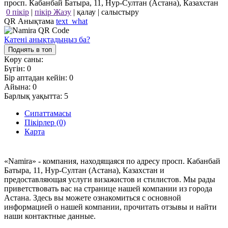
просп. Кабанбай Батыра, 11, Нур-Султан (Астана), Казахстан
0 пікір
|
пікір Жазу
|
қалау
|
салыстыру
QR Анықтама
text_what
Қатені анықтадыңыз ба?
Поднять в топ
Көру саны:
Бүгін:
0
Бір аптадан кейін:
0
Айына:
0
Барлық уақытта:
5
Сипаттамасы
Пікірлер (0)
Карта
«Namira» - компания, находящаяся по адресу просп. Кабанбай
Батыра, 11, Нур-Султан (Астана), Казахстан и
предоставляющая услуги визажистов и стилистов. Мы рады
приветствовать вас на странице нашей компании из города
Астана. Здесь вы можете ознакомиться с основной
информацией о нашей компании, прочитать отзывы и найти
наши контактные данные.