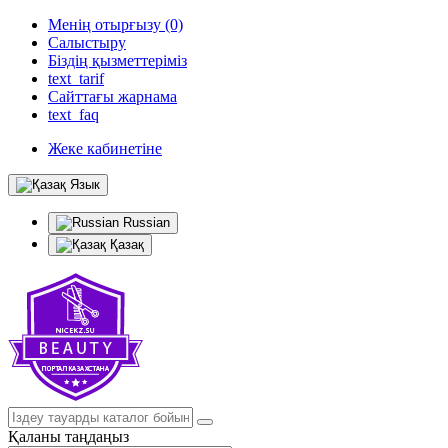
Менің отырғызу (0)
Салыстыру
Біздің қызметтеріміз
text_tarif
Сайттағы жарнама
text_faq
Жеке кабинетіне
Язык
Russian
Қазақ
Қаланы таңдаңыз