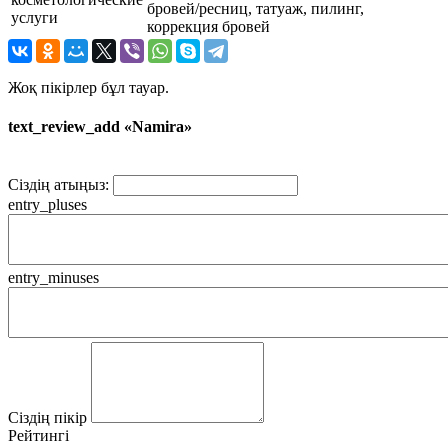
бровей/ресниц, татуаж, пилинг,
услуги
коррекция бровей
Жоқ пікірлер бұл тауар.
text_review_add «Namira»
Сіздің атыңыз:
entry_pluses
entry_minuses
Сіздің пікір
Рейтингі