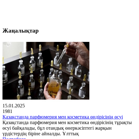
Жаңалықтар
15.01.2025
1981
Қазақстанда парфюмерия мен косметика өндірісінің өсуі
Қазақстанда парфюмерия мен косметика өндірісінің тұрақты
өсуі байқалады, бұл отандық өнеркәсіптегі жарқын
үрдістердің біріне айналды. Ұлттық