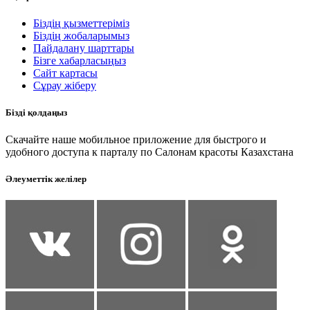
Біздің қызметтеріміз
Біздің жобаларымыз
Пайдалану шарттары
Бізге хабарласыңыз
Сайт картасы
Сұрау жіберу
Бізді қолдаңыз
Скачайте наше мобильное приложение для быстрого и
удобного доступа к парталу по Салонам красоты Казахстана
Әлеуметтік желілер