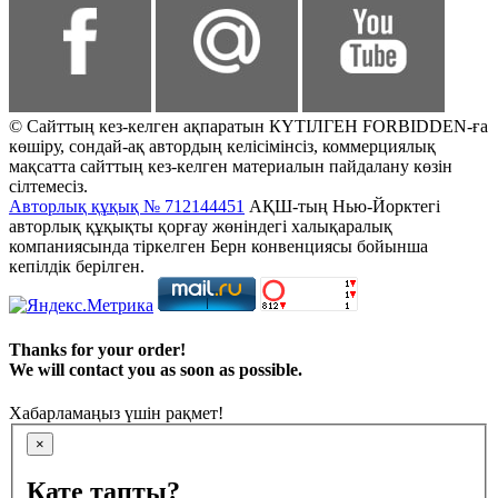
© Сайттың кез-келген ақпаратын КҮТІЛГЕН FORBIDDEN-ға
көшіру, сондай-ақ автордың келісімінсіз, коммерциялық
мақсатта сайттың кез-келген материалын пайдалану көзін
сілтемесіз.
Авторлық құқық № 712144451
АҚШ-тың Нью-Йорктегі
авторлық құқықты қорғау жөніндегі халықаралық
компаниясында тіркелген Берн конвенциясы бойынша
кепілдік берілген.
Thanks for your order!
We will contact you as soon as possible.
Хабарламаңыз үшін рақмет!
×
Қате тапты?