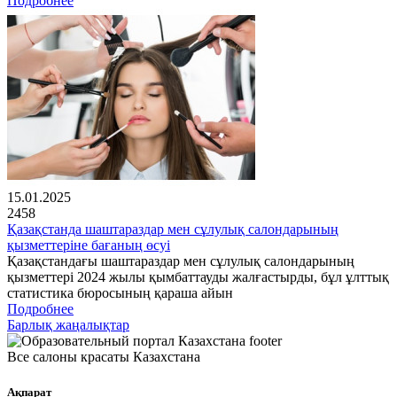
Подробнее
15.01.2025
2458
Қазақстанда шаштараздар мен сұлулық салондарының
қызметтеріне бағаның өсуі
Қазақстандағы шаштараздар мен сұлулық салондарының
қызметтері 2024 жылы қымбаттауды жалғастырды, бұл ұлттық
статистика бюросының қараша айын
Подробнее
Барлық жаңалықтар
Все салоны красаты Казахстана
Ақпарат