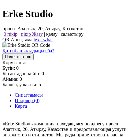
Erke Studio
просп. Азаттык, 20, Атырау, Казахстан
0 пікір
|
пікір Жазу
|
қалау
|
салыстыру
QR Анықтама
text_what
Қатені анықтадыңыз ба?
Поднять в топ
Көру саны:
Бүгін:
0
Бір аптадан кейін:
0
Айына:
0
Барлық уақытта:
5
Сипаттамасы
Пікірлер (0)
Карта
«Erke Studio» - компания, находящаяся по адресу просп.
Азаттык, 20, Атырау, Казахстан и предоставляющая услуги
визажистов и стилистов. Мы рады приветствовать вас на