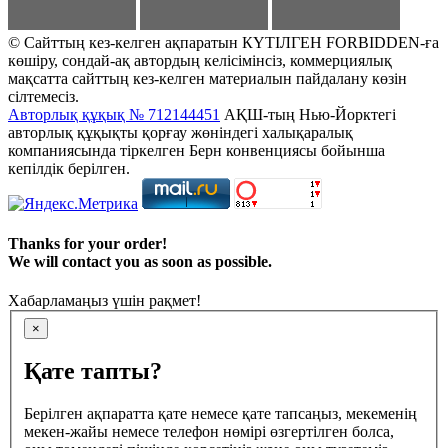
© Сайттың кез-келген ақпаратын КҮТІЛГЕН FORBIDDEN-ға
көшіру, сондай-ақ автордың келісімінсіз, коммерциялық
мақсатта сайттың кез-келген материалын пайдалану көзін
сілтемесіз.
Авторлық құқық № 712144451
АҚШ-тың Нью-Йорктегі
авторлық құқықты қорғау жөніндегі халықаралық
компаниясында тіркелген Берн конвенциясы бойынша
кепілдік берілген.
Thanks for your order!
We will contact you as soon as possible.
Хабарламаңыз үшін рақмет!
×
Қате тапты?
Берілген ақпаратта қате немесе қате тапсаңыз, мекеменің
мекен-жайы немесе телефон нөмірі өзгертілген болса,