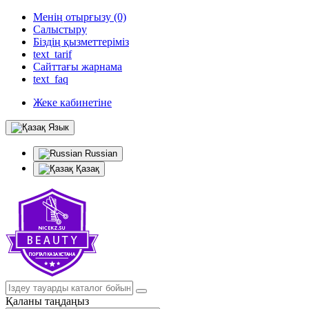
Менің отырғызу (0)
Салыстыру
Біздің қызметтеріміз
text_tarif
Сайттағы жарнама
text_faq
Жеке кабинетіне
Язык
Russian
Қазақ
Қаланы таңдаңыз