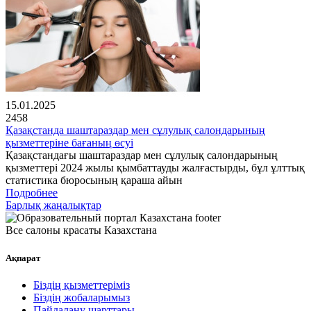
15.01.2025
2458
Қазақстанда шаштараздар мен сұлулық салондарының
қызметтеріне бағаның өсуі
Қазақстандағы шаштараздар мен сұлулық салондарының
қызметтері 2024 жылы қымбаттауды жалғастырды, бұл ұлттық
статистика бюросының қараша айын
Подробнее
Барлық жаңалықтар
Все салоны красаты Казахстана
Ақпарат
Біздің қызметтеріміз
Біздің жобаларымыз
Пайдалану шарттары