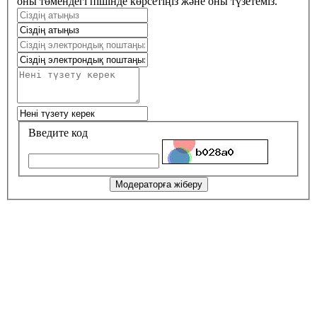
оны төмендегі пішінде көрсетіңіз және оны түзетеміз.
Введите код
Модераторға жіберу