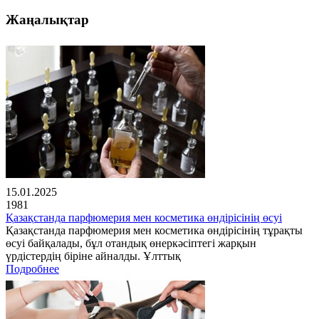
Жаңалықтар
15.01.2025
1981
Қазақстанда парфюмерия мен косметика өндірісінің өсуі
Қазақстанда парфюмерия мен косметика өндірісінің тұрақты
өсуі байқалады, бұл отандық өнеркәсіптегі жарқын
үрдістердің біріне айналды. Ұлттық
Подробнее