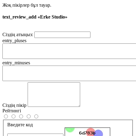
Жоқ пікірлер бұл тауар.
text_review_add «Erke Studio»
Сіздің атыңыз:
entry_pluses
entry_minuses
Сіздің пікір
Рейтингі
Введите код