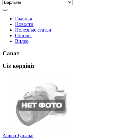
Главная
Новости
Полезные статьи
Обзоры
Видео
Санат
Сіз көрдіңіз
Amina Jymabai