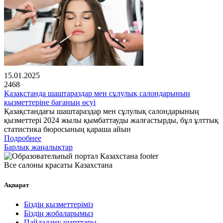
15.01.2025
2468
Қазақстанда шаштараздар мен сұлулық салондарының
қызметтеріне бағаның өсуі
Қазақстандағы шаштараздар мен сұлулық салондарының
қызметтері 2024 жылы қымбаттауды жалғастырды, бұл ұлттық
статистика бюросының қараша айын
Подробнее
Барлық жаңалықтар
Все салоны красаты Казахстана
Ақпарат
Біздің қызметтеріміз
Біздің жобаларымыз
Пайдалану шарттары