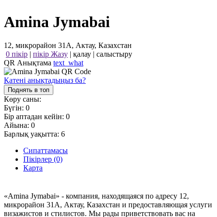
Amina Jymabai
12, микрорайон 31А, Актау, Казахстан
0 пікір
|
пікір Жазу
|
қалау
|
салыстыру
QR Анықтама
text_what
Қатені анықтадыңыз ба?
Поднять в топ
Көру саны:
Бүгін:
0
Бір аптадан кейін:
0
Айына:
0
Барлық уақытта:
6
Сипаттамасы
Пікірлер (0)
Карта
«Amina Jymabai» - компания, находящаяся по адресу 12,
микрорайон 31А, Актау, Казахстан и предоставляющая услуги
визажистов и стилистов. Мы рады приветствовать вас на