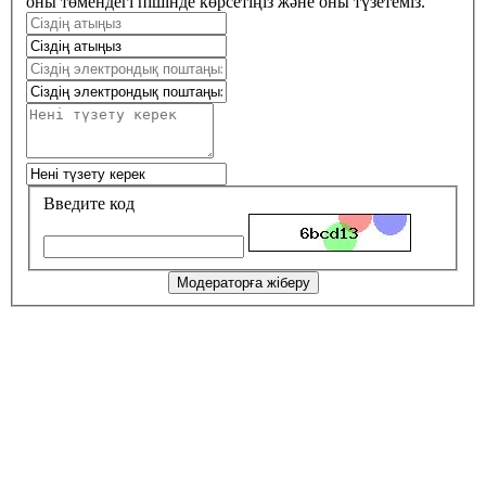
оны төмендегі пішінде көрсетіңіз және оны түзетеміз.
Введите код
Модераторға жіберу