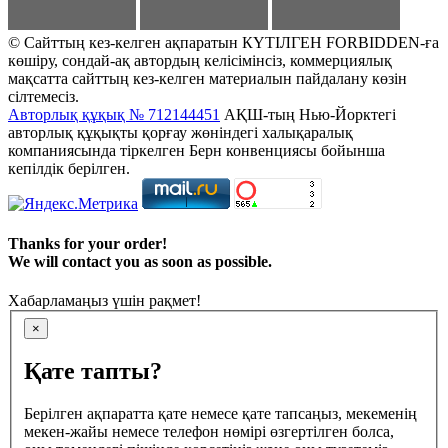
© Сайттың кез-келген ақпаратын КҮТІЛГЕН FORBIDDEN-ға
көшіру, сондай-ақ автордың келісімінсіз, коммерциялық
мақсатта сайттың кез-келген материалын пайдалану көзін
сілтемесіз.
Авторлық құқық № 712144451
АҚШ-тың Нью-Йорктегі
авторлық құқықты қорғау жөніндегі халықаралық
компаниясында тіркелген Берн конвенциясы бойынша
кепілдік берілген.
Thanks for your order!
We will contact you as soon as possible.
Хабарламаңыз үшін рақмет!
×
Қате тапты?
Берілген ақпаратта қате немесе қате тапсаңыз, мекеменің
мекен-жайы немесе телефон нөмірі өзгертілген болса,