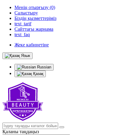
Менің отырғызу (0)
Салыстыру
Біздің қызметтеріміз
text_tarif
Сайттағы жарнама
text_faq
Жеке кабинетіне
Язык
Russian
Қазақ
Қаланы таңдаңыз