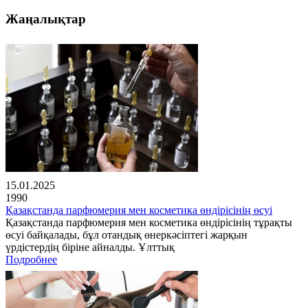
Жаңалықтар
15.01.2025
1990
Қазақстанда парфюмерия мен косметика өндірісінің өсуі
Қазақстанда парфюмерия мен косметика өндірісінің тұрақты
өсуі байқалады, бұл отандық өнеркәсіптегі жарқын
үрдістердің біріне айналды. Ұлттық
Подробнее