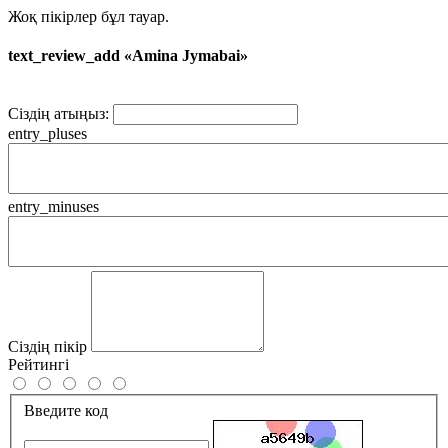
Жоқ пікірлер бұл тауар.
text_review_add «Amina Jymabai»
Сіздің атыңыз:
entry_pluses
entry_minuses
Сіздің пікір
Рейтингі
Введите код