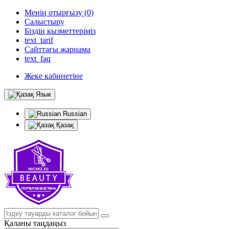
Менің отырғызу (0)
Салыстыру
Біздің қызметтеріміз
text_tarif
Сайттағы жарнама
text_faq
Жеке кабинетіне
Язык
Russian
Қазақ
Қаланы таңдаңыз