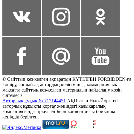
© Сайттың кез-келген ақпаратын КҮТІЛГЕН FORBIDDEN-ға
көшіру, сондай-ақ автордың келісімінсіз, коммерциялық
мақсатта сайттың кез-келген материалын пайдалану көзін
сілтемесіз.
Авторлық құқық № 712144451
АҚШ-тың Нью-Йорктегі
авторлық құқықты қорғау жөніндегі халықаралық
компаниясында тіркелген Берн конвенциясы бойынша
кепілдік берілген.