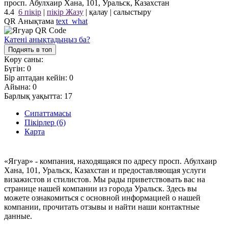
просп. Абулхаир Хана, 101, Уральск, Казахстан
4.4
6 пікір
|
пікір Жазу
|
қалау
|
салыстыру
QR Анықтама
text_what
Қатені анықтадыңыз ба?
Поднять в топ
Көру саны:
Бүгін:
0
Бір аптадан кейін:
0
Айына:
0
Барлық уақытта:
17
Сипаттамасы
Пікірлер (6)
Карта
«Ягуар» - компания, находящаяся по адресу просп. Абулхаир
Хана, 101, Уральск, Казахстан и предоставляющая услуги
визажистов и стилистов. Мы рады приветствовать вас на
странице нашей компании из города Уральск. Здесь вы
можете ознакомиться с основной информацией о нашей
компании, прочитать отзывы и найти наши контактные
данные.