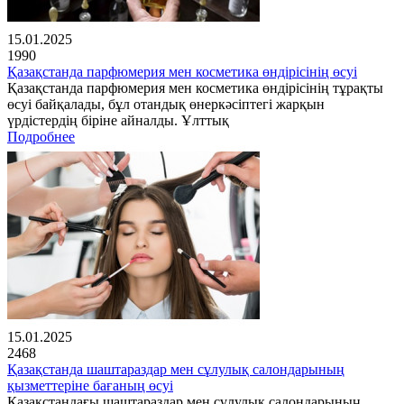
15.01.2025
1990
Қазақстанда парфюмерия мен косметика өндірісінің өсуі
Қазақстанда парфюмерия мен косметика өндірісінің тұрақты
өсуі байқалады, бұл отандық өнеркәсіптегі жарқын
үрдістердің біріне айналды. Ұлттық
Подробнее
15.01.2025
2468
Қазақстанда шаштараздар мен сұлулық салондарының
қызметтеріне бағаның өсуі
Қазақстандағы шаштараздар мен сұлулық салондарының