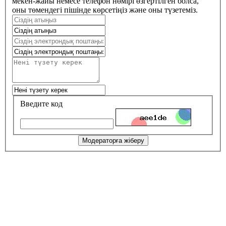
мекен-жайы немесе телефон нөмірі өзгертілген болса,
оны төмендегі пішінде көрсетіңіз және оны түзетеміз.
Введите код
Модераторға жіберу