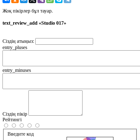
Жоқ пікірлер бұл тауар.
text_review_add «Studio 017»
Сіздің атыңыз:
entry_pluses
entry_minuses
Сіздің пікір
Рейтингі
Введите код