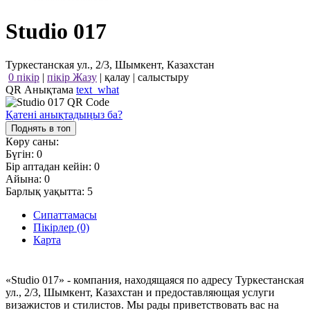
Studio 017
Туркестанская ул., 2/3, Шымкент, Казахстан
0 пікір
|
пікір Жазу
|
қалау
|
салыстыру
QR Анықтама
text_what
Қатені анықтадыңыз ба?
Поднять в топ
Көру саны:
Бүгін:
0
Бір аптадан кейін:
0
Айына:
0
Барлық уақытта:
5
Сипаттамасы
Пікірлер (0)
Карта
«Studio 017» - компания, находящаяся по адресу Туркестанская
ул., 2/3, Шымкент, Казахстан и предоставляющая услуги
визажистов и стилистов. Мы рады приветствовать вас на