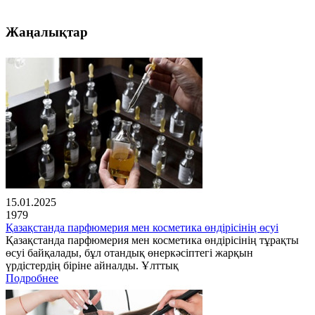
Жаңалықтар
15.01.2025
1979
Қазақстанда парфюмерия мен косметика өндірісінің өсуі
Қазақстанда парфюмерия мен косметика өндірісінің тұрақты
өсуі байқалады, бұл отандық өнеркәсіптегі жарқын
үрдістердің біріне айналды. Ұлттық
Подробнее