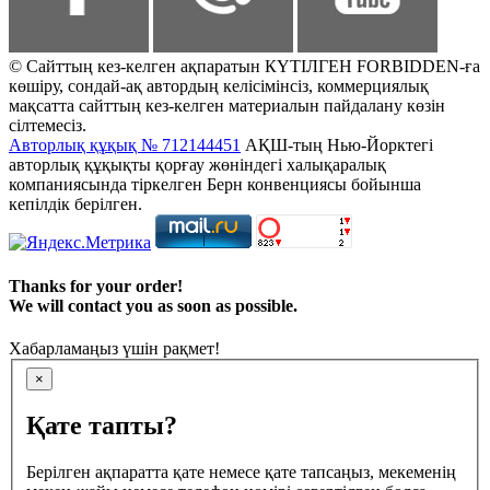
© Сайттың кез-келген ақпаратын КҮТІЛГЕН FORBIDDEN-ға
көшіру, сондай-ақ автордың келісімінсіз, коммерциялық
мақсатта сайттың кез-келген материалын пайдалану көзін
сілтемесіз.
Авторлық құқық № 712144451
АҚШ-тың Нью-Йорктегі
авторлық құқықты қорғау жөніндегі халықаралық
компаниясында тіркелген Берн конвенциясы бойынша
кепілдік берілген.
Thanks for your order!
We will contact you as soon as possible.
Хабарламаңыз үшін рақмет!
×
Қате тапты?
Берілген ақпаратта қате немесе қате тапсаңыз, мекеменің