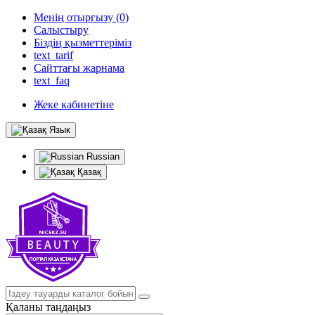
Менің отырғызу (0)
Салыстыру
Біздің қызметтеріміз
text_tarif
Сайттағы жарнама
text_faq
Жеке кабинетіне
Язык
Russian
Қазақ
Қаланы таңдаңыз