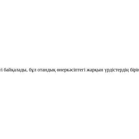
і байқалады, бұл отандық өнеркәсіптегі жарқын үрдістердің бір