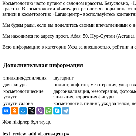
Косметологию часто путают с салоном красоты. Безусловно, «L
красоты. В косметологии «Larus-центр» очистят поры лица от ч
записи в косметологию «Larus-центр» воспользуйтесь конта
Мы будем рады, если вы поделитесь своими впечатлениями о на
Мы находимся по адресу просп. Абая, 50, Нур-Султан (Астана),
Всю информацию в категории Уход за внешностью, рейтинг и о
Дополнительная информация
эпиляция/депиляция
шугаринг
для фигуры
пилинг, лифтинг, мезотерапия, ультраз
косметологические
дарсонвализация, мезотерапия, фотоом
услуги
эпиляция, коррекция фигуры
услуги салона
косметология, пилинг, уход за телом, 
Жоқ пікірлер бұл тауар.
text_review_add «Larus-центр»