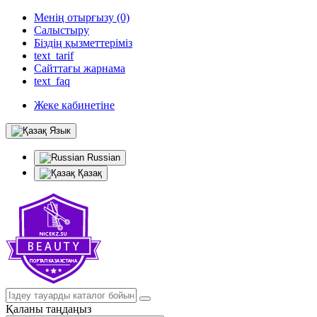
Менің отырғызу (0)
Салыстыру
Біздің қызметтеріміз
text_tarif
Сайттағы жарнама
text_faq
Жеке кабинетіне
Язык
Russian
Қазақ
Қаланы таңдаңыз