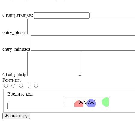
Сіздің атыңыз:
entry_pluses
entry_minuses
Сіздің пікір
Рейтингі
Введите код
Жалғастыру