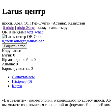
Larus-центр
просп. Абая, 50, Нур-Султан (Астана), Казахстан
0 пікір
|
пікір Жазу
|
қалау
|
салыстыру
QR Анықтама
text_what
Қатені анықтадыңыз ба?
Поднять в топ
Көру саны:
Бүгін:
0
Бір аптадан кейін:
0
Айына:
0
Барлық уақытта:
3
Сипаттамасы
Пікірлер (0)
Карта
«Larus-центр» - косметология, находящаяся по адресу просп. А
вы можете ознакомиться с основной информацией о нашей ком