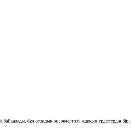
і байқалады, бұл отандық өнеркәсіптегі жарқын үрдістердің бір