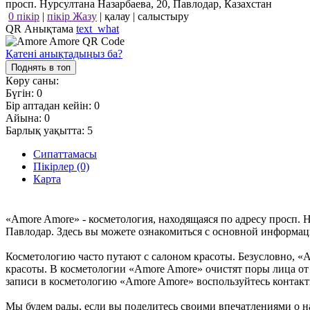
просп. Нурсултана Назарбаева, 20, Павлодар, Казахстан
0 пікір
|
пікір Жазу
|
қалау
|
салыстыру
QR Анықтама
text_what
Қатені анықтадыңыз ба?
Поднять в топ
Көру саны:
Бүгін:
0
Бір аптадан кейін:
0
Айына:
0
Барлық уақытта:
5
Сипаттамасы
Пікірлер (0)
Карта
«Amore Amore» - косметология, находящаяся по адресу просп. 
Павлодар. Здесь вы можете ознакомиться с основной информац
Косметологию часто путают с салоном красоты. Безусловно, «A
красоты. В косметологии «Amore Amore» очистят поры лица от 
записи в косметологию «Amore Amore» воспользуйтесь конт
Мы будем рады, если вы поделитесь своими впечатлениями о на