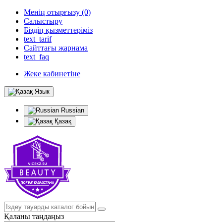
Менің отырғызу (0)
Салыстыру
Біздің қызметтеріміз
text_tarif
Сайттағы жарнама
text_faq
Жеке кабинетіне
Язык
Russian
Қазақ
Қаланы таңдаңыз