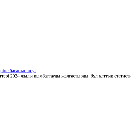
ріне бағаның өсуі
ттері 2024 жылы қымбаттауды жалғастырды, бұл ұлттық статис