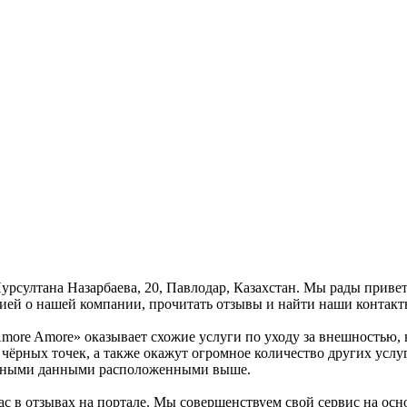
Нурсултана Назарбаева, 20, Павлодар, Казахстан. Мы рады приве
ией о нашей компании, прочитать отзывы и найти наши контакт
more Amore» оказывает схожие услуги по уходу за внешностью, 
чёрных точек, а также окажут огромное количество других услуг
актными данными расположенными выше.
с в отзывах на портале. Мы совершенствуем свой сервис на осн