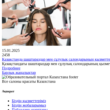
15.01.2025
2458
Қазақстанда шаштараздар мен сұлулық салондарының қызметте
Қазақстандағы шаштараздар мен сұлулық салондарының қызме
Подробнее
Барлық жаңалықтар
Все салоны красаты Казахстана
Ақпарат
Біздің қызметтеріміз
Біздің жобаларымыз
Пайдалану шарттары