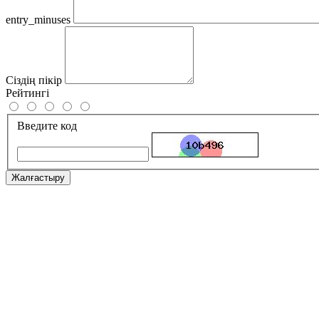
entry_minuses
Сіздің пікір
Рейтингі
Введите код
Жалғастыру