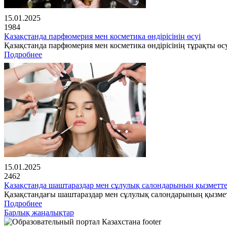
15.01.2025
1984
Қазақстанда парфюмерия мен косметика өндірісінің өсуі
Қазақстанда парфюмерия мен косметика өндірісінің тұрақты өсу
Подробнее
15.01.2025
2462
Қазақстанда шаштараздар мен сұлулық салондарының қызметте
Қазақстандағы шаштараздар мен сұлулық салондарының қызме
Подробнее
Барлық жаңалықтар