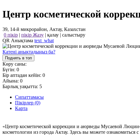
Центр косметической коррек
39, 14-й микрорайон, Актау, Казахстан
0 пікір
|
пікір Жазу
|
қалау
|
салыстыру
QR Анықтама
text_what
Қатені анықтадыңыз ба?
Поднять в топ
Көру саны:
Бүгін:
0
Бір аптадан кейін:
0
Айына:
0
Барлық уақытта:
5
Сипаттамасы
Пікірлер (0)
Карта
«Центр косметической коррекции и аюрведы Мусаевой Люции» -
косметологии из города Актау. Здесь вы можете ознакомиться