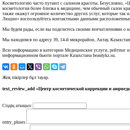
Косметологию часто путают с салоном красоты. Безусловно, «
косметология более близка к медицине, чем обычный салон кр
также окажут огромное количество других услуг, которые так 
Люции» воспользуйтесь контактными данными расположенны
Мы будем рады, если вы поделитесь своими впечатлениями о на
Мы находимся по адресу 39, 14-й микрорайон, Актау, Казахстан
Всю информацию в категории Медицинские услуги, рейтинг и
информационном бьюти портале Казахстана beautykz.su.
Жоқ пікірлер бұл тауар.
text_review_add «Центр косметической коррекции и аюрве
Сіздің атыңыз:
entry_pluses