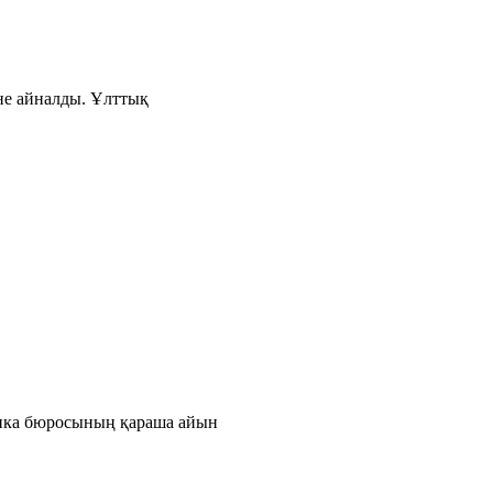
іне айналды. Ұлттық
тика бюросының қараша айын