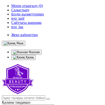
Менің отырғызу (0)
Салыстыру
Біздің қызметтеріміз
text_tarif
Сайттағы жарнама
text_faq
Жеке кабинетіне
Язык
Russian
Қазақ
Қаланы таңдаңыз