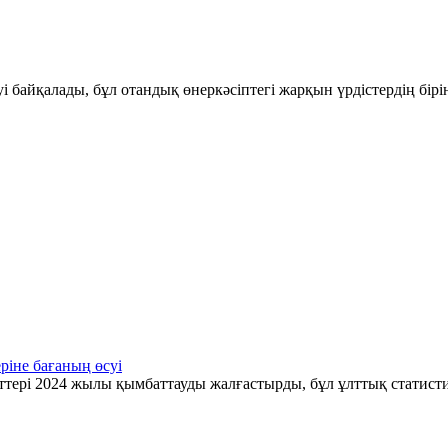
і байқалады, бұл отандық өнеркәсіптегі жарқын үрдістердің бір
ріне бағаның өсуі
ттері 2024 жылы қымбаттауды жалғастырды, бұл ұлттық статис