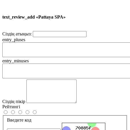
text_review_add «Pattaya SPA»
Сіздің атыңыз:
entry_pluses
entry_minuses
Сіздің пікір
Рейтингі
Введите код