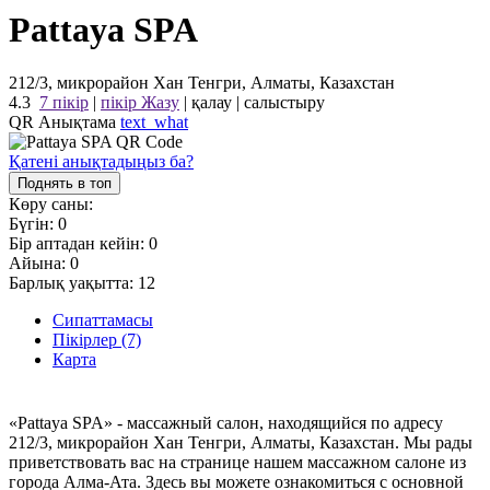
Pattaya SPA
212/3, микрорайон Хан Тенгри, Алматы, Казахстан
4.3
7 пікір
|
пікір Жазу
|
қалау
|
салыстыру
QR Анықтама
text_what
Қатені анықтадыңыз ба?
Поднять в топ
Көру саны:
Бүгін:
0
Бір аптадан кейін:
0
Айына:
0
Барлық уақытта:
12
Сипаттамасы
Пікірлер (7)
Карта
«Pattaya SPA» - массажный салон, находящийся по адресу
212/3, микрорайон Хан Тенгри, Алматы, Казахстан. Мы рады
приветствовать вас на странице нашем массажном салоне из
города Алма-Ата. Здесь вы можете ознакомиться с основной