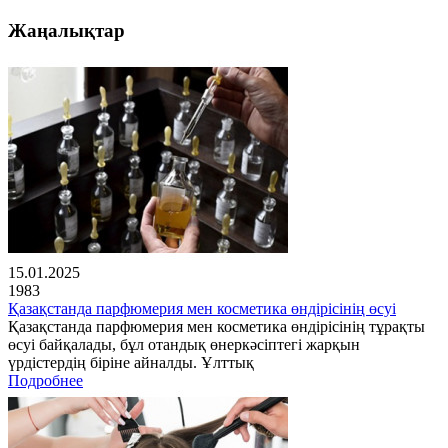
Жаңалықтар
15.01.2025
1983
Қазақстанда парфюмерия мен косметика өндірісінің өсуі
Қазақстанда парфюмерия мен косметика өндірісінің тұрақты
өсуі байқалады, бұл отандық өнеркәсіптегі жарқын
үрдістердің біріне айналды. Ұлттық
Подробнее