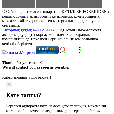
© Сайттың кез-келген ақпаратын КҮТІЛГЕН FORBIDDEN-ға
көшіру, сондай-ақ автордың келісімінсіз, коммерциялық
мақсатта сайттың кез-келген материалын пайдалану көзін
сілтемесіз.
Авторлық құқық № 712144451
АҚШ-тың Нью-Йорктегі
авторлық құқықты қорғау жөніндегі халықаралық
компаниясында тіркелген Берн конвенциясы бойынша
кепілдік берілген.
Thanks for your order!
We will contact you as soon as possible.
Хабарламаңыз үшін рақмет!
×
Қате тапты?
Берілген ақпаратта қате немесе қате тапсаңыз, мекеменің
мекен-жайы немесе телефон нөмірі өзгертілген болса,