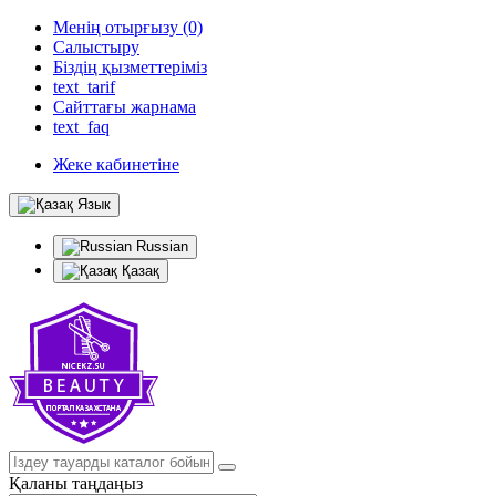
Менің отырғызу (0)
Салыстыру
Біздің қызметтеріміз
text_tarif
Сайттағы жарнама
text_faq
Жеке кабинетіне
Язык
Russian
Қазақ
Қаланы таңдаңыз