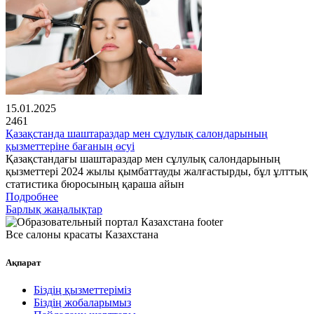
15.01.2025
2461
Қазақстанда шаштараздар мен сұлулық салондарының
қызметтеріне бағаның өсуі
Қазақстандағы шаштараздар мен сұлулық салондарының
қызметтері 2024 жылы қымбаттауды жалғастырды, бұл ұлттық
статистика бюросының қараша айын
Подробнее
Барлық жаңалықтар
Все салоны красаты Казахстана
Ақпарат
Біздің қызметтеріміз
Біздің жобаларымыз