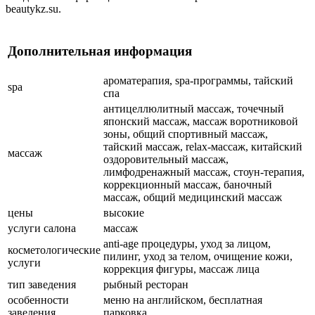
beautykz.su.
Дополнительная информация
ароматерапия, spa-программы, тайский
spa
спа
антицеллюлитный массаж, точечный
японский массаж, массаж воротниковой
зоны, общий спортивный массаж,
тайский массаж, relax-массаж, китайский
массаж
оздоровительный массаж,
лимфодренажный массаж, стоун-терапия,
коррекционный массаж, баночный
массаж, общий медицинский массаж
цены
высокие
услуги салона
массаж
anti-age процедуры, уход за лицом,
косметологические
пилинг, уход за телом, очищение кожи,
услуги
коррекция фигуры, массаж лица
тип заведения
рыбный ресторан
особенности
меню на английском, бесплатная
заведения
парковка