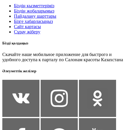
Біздің қызметтеріміз
Біздің жобаларымыз
Пайдалану шарттары
Бізге хабарласыңыз
Сайт картасы
Сұрау жіберу
Бізді қолдаңыз
Скачайте наше мобильное приложение для быстрого и
удобного доступа к парталу по Салонам красоты Казахстана
Әлеуметтік желілер