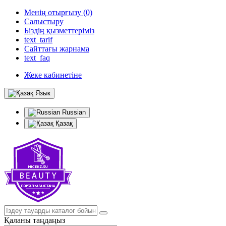
Менің отырғызу (0)
Салыстыру
Біздің қызметтеріміз
text_tarif
Сайттағы жарнама
text_faq
Жеке кабинетіне
Язык
Russian
Қазақ
Қаланы таңдаңыз