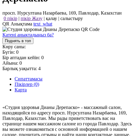
просп. Нурсултана Назарбаева, 169, Павлодар, Казахстан
0 пікір
|
пікір Жазу
|
қалау
|
салыстыру
QR Анықтама
text_what
Қатені анықтадыңыз ба?
Поднять в топ
Көру саны:
Бүгін:
0
Бір аптадан кейін:
0
Айына:
0
Барлық уақытта:
4
Сипаттамасы
Пікірлер (0)
Карта
«Студия здоровья Дианы Дерепаско» - массажный салон,
находящийся по адресу просп. Нурсултана Назарбаева, 169,
Павлодар, Казахстан. Мы рады приветствовать вас на
странице нашем массажном салоне из города Павлодар. Здесь
вы можете ознакомиться с основной информацией о нашем
салоне, прочитать отзывы и найти наши контактные данные.