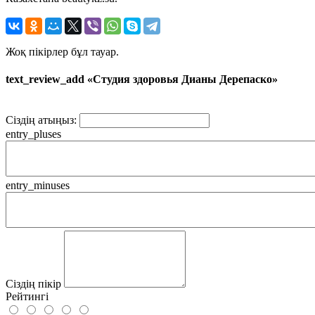
Жоқ пікірлер бұл тауар.
text_review_add «Студия здоровья Дианы Дерепаско»
Сіздің атыңыз:
entry_pluses
entry_minuses
Сіздің пікір
Рейтингі