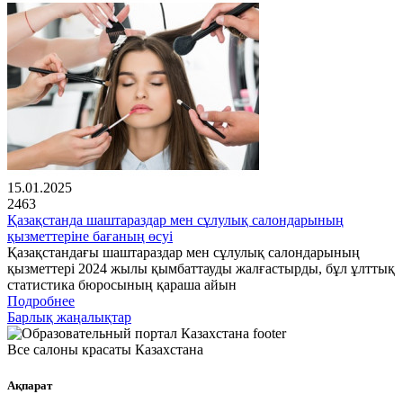
15.01.2025
2463
Қазақстанда шаштараздар мен сұлулық салондарының
қызметтеріне бағаның өсуі
Қазақстандағы шаштараздар мен сұлулық салондарының
қызметтері 2024 жылы қымбаттауды жалғастырды, бұл ұлттық
статистика бюросының қараша айын
Подробнее
Барлық жаңалықтар
Все салоны красаты Казахстана
Ақпарат