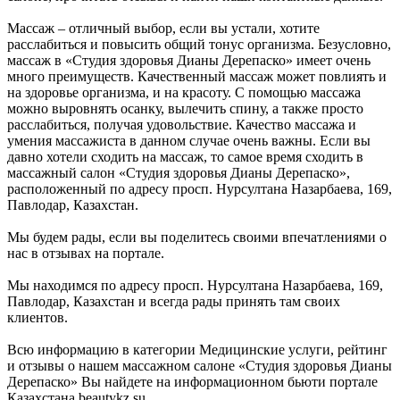
Массаж – отличный выбор, если вы устали, хотите
расслабиться и повысить общий тонус организма. Безусловно,
массаж в «Студия здоровья Дианы Дерепаско» имеет очень
много преимуществ. Качественный массаж может повлиять и
на здоровье организма, и на красоту. С помощью массажа
можно выровнять осанку, вылечить спину, а также просто
расслабиться, получая удовольствие. Качество массажа и
умения массажиста в данном случае очень важны. Если вы
давно хотели сходить на массаж, то самое время сходить в
массажный салон «Студия здоровья Дианы Дерепаско»,
расположенный по адресу просп. Нурсултана Назарбаева, 169,
Павлодар, Казахстан.
Мы будем рады, если вы поделитесь своими впечатлениями о
нас в отзывах на портале.
Мы находимся по адресу просп. Нурсултана Назарбаева, 169,
Павлодар, Казахстан и всегда рады принять там своих
клиентов.
Всю информацию в категории Медицинские услуги, рейтинг
и отзывы о нашем массажном салоне «Студия здоровья Дианы
Дерепаско» Вы найдете на информационном бьюти портале
Казахстана beautykz.su.