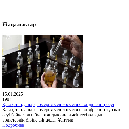
Жаңалықтар
15.01.2025
1984
Қазақстанда парфюмерия мен косметика өндірісінің өсуі
Қазақстанда парфюмерия мен косметика өндірісінің тұрақты
өсуі байқалады, бұл отандық өнеркәсіптегі жарқын
үрдістердің біріне айналды. Ұлттық
Подробнее