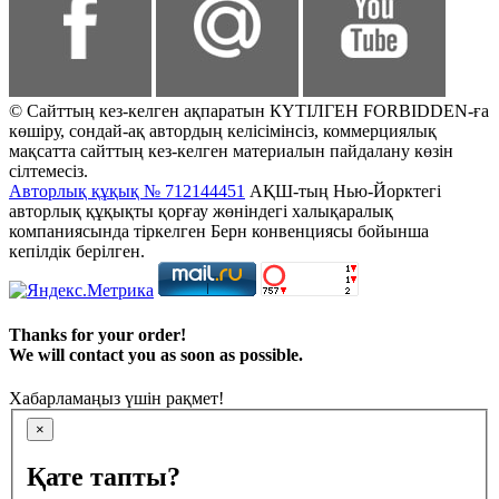
© Сайттың кез-келген ақпаратын КҮТІЛГЕН FORBIDDEN-ға
көшіру, сондай-ақ автордың келісімінсіз, коммерциялық
мақсатта сайттың кез-келген материалын пайдалану көзін
сілтемесіз.
Авторлық құқық № 712144451
АҚШ-тың Нью-Йорктегі
авторлық құқықты қорғау жөніндегі халықаралық
компаниясында тіркелген Берн конвенциясы бойынша
кепілдік берілген.
Thanks for your order!
We will contact you as soon as possible.
Хабарламаңыз үшін рақмет!
×
Қате тапты?