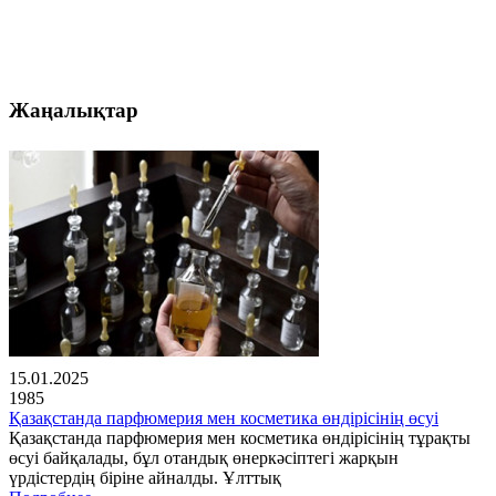
Жаңалықтар
15.01.2025
1985
Қазақстанда парфюмерия мен косметика өндірісінің өсуі
Қазақстанда парфюмерия мен косметика өндірісінің тұрақты
өсуі байқалады, бұл отандық өнеркәсіптегі жарқын
үрдістердің біріне айналды. Ұлттық