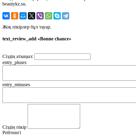
beautykz.su.
Жоқ пікірлер бұл тауар.
text_review_add «Bonne chance»
Сіздің атыңыз:
entry_pluses
entry_minuses
Сіздің пікір
Рейтингі