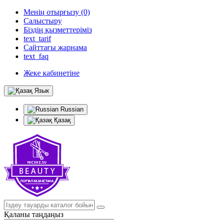
Менің отырғызу (0)
Салыстыру
Біздің қызметтеріміз
text_tarif
Сайттағы жарнама
text_faq
Жеке кабинетіне
Язык
Russian
Қазақ
Қаланы таңдаңыз