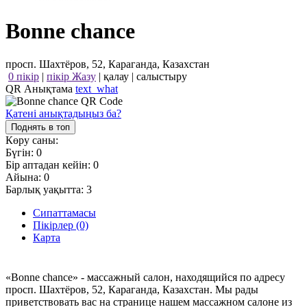
Bonne chance
просп. Шахтёров, 52, Караганда, Казахстан
0 пікір
|
пікір Жазу
|
қалау
|
салыстыру
QR Анықтама
text_what
Қатені анықтадыңыз ба?
Поднять в топ
Көру саны:
Бүгін:
0
Бір аптадан кейін:
0
Айына:
0
Барлық уақытта:
3
Сипаттамасы
Пікірлер (0)
Карта
«Bonne chance» - массажный салон, находящийся по адресу
просп. Шахтёров, 52, Караганда, Казахстан. Мы рады
приветствовать вас на странице нашем массажном салоне из