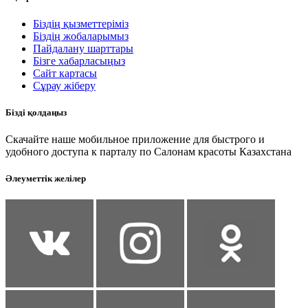
Біздің қызметтеріміз
Біздің жобаларымыз
Пайдалану шарттары
Бізге хабарласыңыз
Сайт картасы
Сұрау жіберу
Бізді қолдаңыз
Скачайте наше мобильное приложение для быстрого и
удобного доступа к парталу по Салонам красоты Казахстана
Әлеуметтік желілер