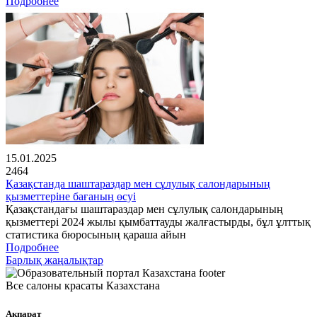
Подробнее
15.01.2025
2464
Қазақстанда шаштараздар мен сұлулық салондарының
қызметтеріне бағаның өсуі
Қазақстандағы шаштараздар мен сұлулық салондарының
қызметтері 2024 жылы қымбаттауды жалғастырды, бұл ұлттық
статистика бюросының қараша айын
Подробнее
Барлық жаңалықтар
Все салоны красаты Казахстана
Ақпарат