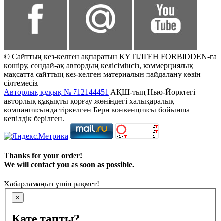
© Сайттың кез-келген ақпаратын КҮТІЛГЕН FORBIDDEN-ға
көшіру, сондай-ақ автордың келісімінсіз, коммерциялық
мақсатта сайттың кез-келген материалын пайдалану көзін
сілтемесіз.
Авторлық құқық № 712144451
АҚШ-тың Нью-Йорктегі
авторлық құқықты қорғау жөніндегі халықаралық
компаниясында тіркелген Берн конвенциясы бойынша
кепілдік берілген.
Thanks for your order!
We will contact you as soon as possible.
Хабарламаңыз үшін рақмет!
×
Қате тапты?